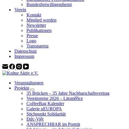
Bundesfreiwilligendienst
Verein
Kontakt
Mitglied werden
Newsletter
Publikationen
Presse
Logo
Transparenz
Datenschutz
Impressum
Veranstaltungen
Projekte
35 Brücken – 35 Jahre Nachbarschaftsvertrag
Vereinsreise 2026 – Litoměřice
CoffeeBag Kalender
Galerie nEUROPA
Stichpunkt Solidarität
Đức-Việt
ANSPRECHBAR im Porträt