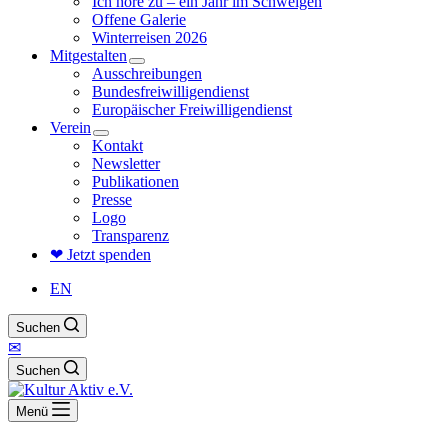
Ich höre zu – ein Jahr im Schweigen
Offene Galerie
Winterreisen 2026
Mitgestalten
Ausschreibungen
Bundesfreiwilligendienst
Europäischer Freiwilligendienst
Verein
Kontakt
Newsletter
Publikationen
Presse
Logo
Transparenz
❤ Jetzt spenden
EN
Suchen
✉
Suchen
Menü