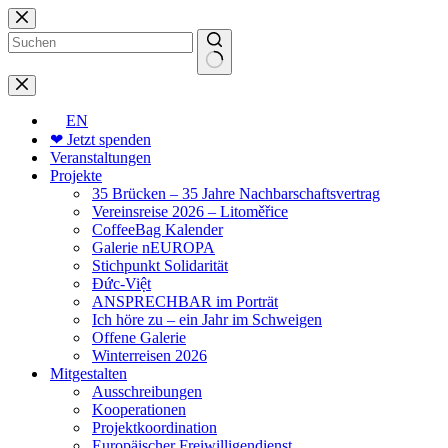
Zum
Inhalt
springen
Keine
Ergebnisse
EN
❤ Jetzt spenden
Veranstaltungen
Projekte
35 Brücken – 35 Jahre Nachbarschaftsvertrag
Vereinsreise 2026 – Litoměřice
CoffeeBag Kalender
Galerie nEUROPA
Stichpunkt Solidarität
Đức-Việt
ANSPRECHBAR im Porträt
Ich höre zu – ein Jahr im Schweigen
Offene Galerie
Winterreisen 2026
Mitgestalten
Ausschreibungen
Kooperationen
Projektkoordination
Europäischer Freiwilligendienst