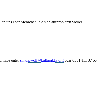
euen uns über Menschen, die sich ausprobieren wollen.
formlos unter
simon.wolf@kulturaktiv.org
oder 0351 811 37 55.
TALTEN
 mitzugestalten. Unser Verein sieht sich dabei als zivilgesellschaftlich
 demokratisch zu erleben. Kultur Aktiv hat durch innovative Ideen un
turelles und generationenübergreifendes Miteinander geschaffen. Als o
alen und lokalen Umfeld.