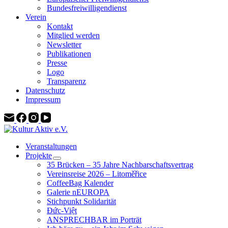
Bundesfreiwilligendienst
Verein
Kontakt
Mitglied werden
Newsletter
Publikationen
Presse
Logo
Transparenz
Datenschutz
Impressum
Veranstaltungen
Projekte
35 Brücken – 35 Jahre Nachbarschaftsvertrag
Vereinsreise 2026 – Litoměřice
CoffeeBag Kalender
Galerie nEUROPA
Stichpunkt Solidarität
Đức-Việt
ANSPRECHBAR im Porträt