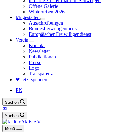
Ich höre zu – ein Jahr im Schweigen
Offene Galerie
Winterreisen 2026
Mitgestalten
Ausschreibungen
Bundesfreiwilligendienst
Europäischer Freiwilligendienst
Verein
Kontakt
Newsletter
Publikationen
Presse
Logo
Transparenz
❤ Jetzt spenden
EN
Suchen
✉
Suchen
Menü