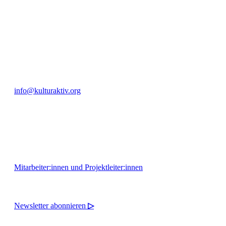
Bautzner Straße 49, 01099 Dresden
+49 351 811 37 55
info@kulturaktiv.org
Montag - Freitag 10:00 - 16:00
Mitarbeiter:innen und Projektleiter:innen
Newsletter abonnieren
▷