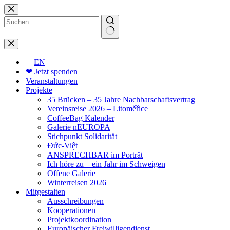
Zum
Inhalt
springen
Keine
Ergebnisse
EN
❤ Jetzt spenden
Veranstaltungen
Projekte
35 Brücken – 35 Jahre Nachbarschaftsvertrag
Vereinsreise 2026 – Litoměřice
CoffeeBag Kalender
Galerie nEUROPA
Stichpunkt Solidarität
Đức-Việt
ANSPRECHBAR im Porträt
Ich höre zu – ein Jahr im Schweigen
Offene Galerie
Winterreisen 2026
Mitgestalten
Ausschreibungen
Kooperationen
Projektkoordination
Europäischer Freiwilligendienst