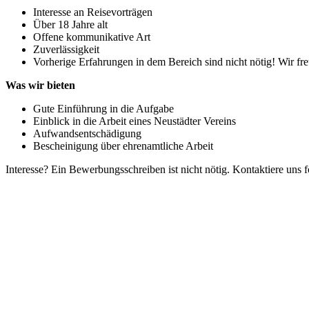
Interesse an Reisevorträgen
Über 18 Jahre alt
Offene kommunikative Art
Zuverlässigkeit
Vorherige Erfahrungen in dem Bereich sind nicht nötig! Wir fr
Was wir bieten
Gute Einführung in die Aufgabe
Einblick in die Arbeit eines Neustädter Vereins
Aufwandsentschädigung
Bescheinigung über ehrenamtliche Arbeit
Interesse? Ein Bewerbungsschreiben ist nicht nötig. Kontaktiere uns 
KUNST UND
KULTUR AKTIV
MITGES
Unter ‚Kultur Aktiv‘ verstehen wir das Prinzip, Kunst und Kultur aktiv
Freiheit, Austausch und Dialog sowohl künstlerisch-kreativ als auch
neuen Kulturaustausch geschaffen, Menschen vernetzt, sowie interkul
engagierte Bürger:innen zur Umsetzung eigener Ideen im internation