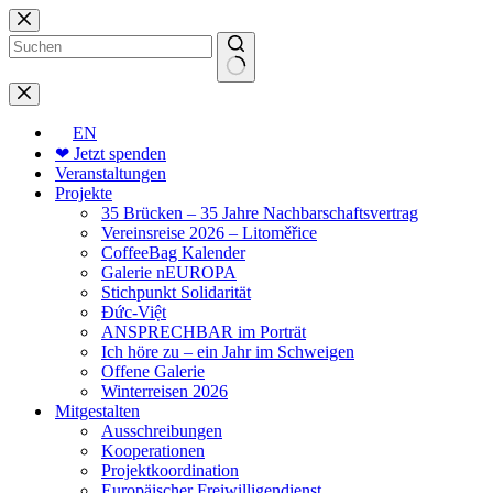
Zum
Inhalt
springen
Keine
Ergebnisse
EN
❤ Jetzt spenden
Veranstaltungen
Projekte
35 Brücken – 35 Jahre Nachbarschaftsvertrag
Vereinsreise 2026 – Litoměřice
CoffeeBag Kalender
Galerie nEUROPA
Stichpunkt Solidarität
Đức-Việt
ANSPRECHBAR im Porträt
Ich höre zu – ein Jahr im Schweigen
Offene Galerie
Winterreisen 2026
Mitgestalten
Ausschreibungen
Kooperationen
Projektkoordination
Europäischer Freiwilligendienst