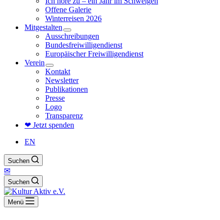
Ich höre zu – ein Jahr im Schweigen
Offene Galerie
Winterreisen 2026
Mitgestalten
Ausschreibungen
Bundesfreiwilligendienst
Europäischer Freiwilligendienst
Verein
Kontakt
Newsletter
Publikationen
Presse
Logo
Transparenz
❤ Jetzt spenden
EN
Suchen
✉
Suchen
Menü