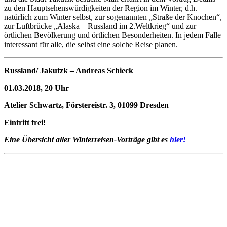
zu den Hauptsehenswürdigkeiten der Region im Winter, d.h.
natürlich zum Winter selbst, zur sogenannten „Straße der Knochen“,
zur Luftbrücke „Alaska – Russland im 2.Weltkrieg“ und zur
örtlichen Bevölkerung und örtlichen Besonderheiten. In jedem Falle
interessant für alle, die selbst eine solche Reise planen.
Russland/ Jakutzk – Andreas Schieck
01.03.2018, 20 Uhr
Atelier Schwartz, Förstereistr. 3, 01099 Dresden
Eintritt frei!
Eine Übersicht aller Winterreisen-Vorträge gibt es
hier!
KUNST UND
KULTUR AKTIV
MITGESTALTEN
Unter ‚Kultur Aktiv‘ verstehen wir das Prinzip, Kunst und Kultur aktiv
mitzugestalten. Unser Verein sieht sich dabei als zivilgesellschaftlicher
Akteur, der Menschen vielfältige Möglichkeiten bietet, Werte wie Freiheit,
Austausch und Dialog sowohl künstlerisch-kreativ als auch demokratisch zu
erleben. Kultur Aktiv hat durch innovative Ideen und professionelles