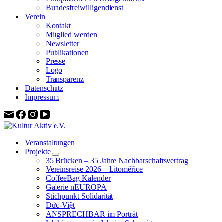
Bundesfreiwilligendienst
Verein
Kontakt
Mitglied werden
Newsletter
Publikationen
Presse
Logo
Transparenz
Datenschutz
Impressum
Veranstaltungen
Projekte
35 Brücken – 35 Jahre Nachbarschaftsvertrag
Vereinsreise 2026 – Litoměřice
CoffeeBag Kalender
Galerie nEUROPA
Stichpunkt Solidarität
Đức-Việt
ANSPRECHBAR im Porträt