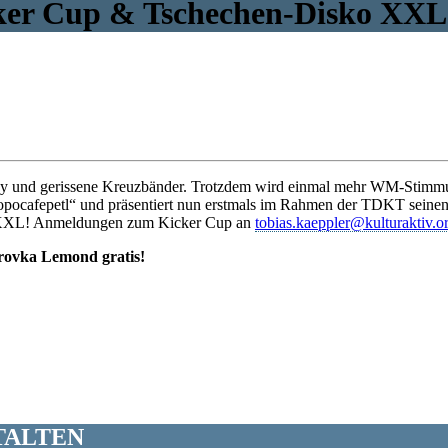
icker Cup & Tschechen-Disko XXL
pray und gerissene Kreuzbänder. Trotzdem wird einmal mehr WM-Stimm
„Popocafepetl“ und präsentiert nun erstmals im Rahmen der TDKT sein
n XXL! Anmeldungen zum Kicker Cup an
tobias.kaeppler@kulturaktiv.o
erovka Lemond gratis!
TALTEN