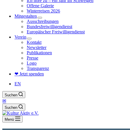
Ich höre zu – ein Jahr im Schweigen
Offene Galerie
Winterreisen 2026
Mitgestalten
Ausschreibungen
Bundesfreiwilligendienst
Europäischer Freiwilligendienst
Verein
Kontakt
Newsletter
Publikationen
Presse
Logo
Transparenz
❤ Jetzt spenden
EN
Suchen
✉
Suchen
Menü