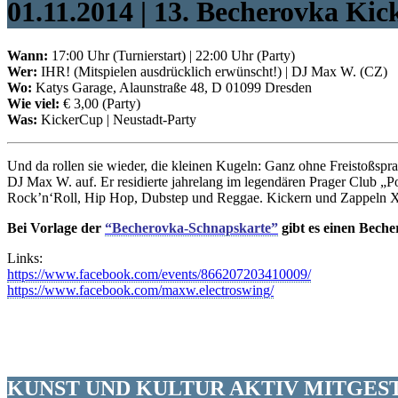
01.11.2014 | 13. Becherovka K
Wann:
17:00 Uhr (Turnierstart) | 22:00 Uhr (Party)
Wer:
IHR! (Mitspielen ausdrücklich erwünscht!) | DJ Max W. (CZ)
Wo:
Katys Garage, Alaunstraße 48, D 01099 Dresden
Wie viel:
€ 3,00 (Party)
Was:
KickerCup | Neustadt-Party
Und da rollen sie wieder, die kleinen Kugeln: Ganz ohne Freistoßs
DJ Max W. auf. Er residierte jahrelang im legendären Prager Club 
Rock’n‘Roll, Hip Hop, Dubstep und Reggae. Kickern und Zappel
Bei Vorlage der
“Becherovka-Schnapskarte”
gibt es einen Bech
Links:
https://www.facebook.com/events/866207203410009/
https://www.facebook.com/maxw.electroswing/
KUNST UND
KULTUR AKTIV
MITGES