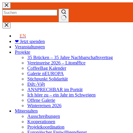
Zum
Inhalt
springen
Keine
Ergebnisse
EN
❤ Jetzt spenden
Veranstaltungen
Projekte
35 Brücken – 35 Jahre Nachbarschaftsvertrag
Vereinsreise 2026 – Litoměřice
CoffeeBag Kalender
Galerie nEUROPA
Stichpunkt Solidarität
Đức-Việt
ANSPRECHBAR im Porträt
Ich höre zu – ein Jahr im Schweigen
Offene Galerie
Winterreisen 2026
Mitgestalten
Ausschreibungen
Kooperationen
Projektkoordination
Europäischer Freiwilligendienst