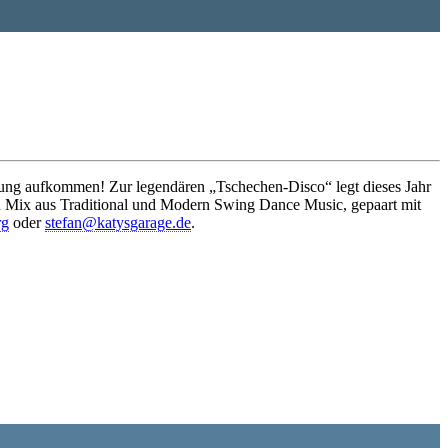
ung aufkommen! Zur legendären „Tschechen-Disco“ legt dieses Jahr
en Mix aus Traditional und Modern Swing Dance Music, gepaart mit
rg
oder
stefan@katysgarage.de
.