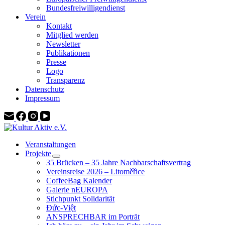
Bundesfreiwilligendienst
Verein
Kontakt
Mitglied werden
Newsletter
Publikationen
Presse
Logo
Transparenz
Datenschutz
Impressum
Veranstaltungen
Projekte
35 Brücken – 35 Jahre Nachbarschaftsvertrag
Vereinsreise 2026 – Litoměřice
CoffeeBag Kalender
Galerie nEUROPA
Stichpunkt Solidarität
Đức-Việt
ANSPRECHBAR im Porträt