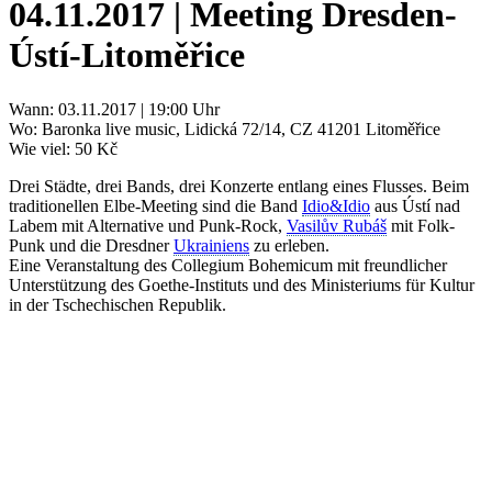
04.11.2017 | Meeting Dresden-
Ústí-Litoměřice
Wann: 03.11.2017 | 19:00 Uhr
Wo:
Baronka live music, Lidická 72/14, CZ 41201 Litoměřice
Wie viel: 50 Kč
Drei Städte, drei Bands, drei Konzerte entlang eines Flusses. Beim
traditionellen Elbe-Meeting sind die Band
Idio&Idio
aus Ústí nad
Labem mit Alternative und Punk-Rock,
Vasilův Rubáš
mit Folk-
Punk und die Dresdner
Ukrainiens
zu erleben.
Eine Veranstaltung des Collegium Bohemicum mit freundlicher
Unterstützung des Goethe-Instituts und des Ministeriums für Kultur
in der Tschechischen Republik.
KUNST UND
KULTUR AKTIV
MITGESTALTEN
Unter ‚Kultur Aktiv‘ verstehen wir das Prinzip, Kunst und Kultur aktiv
mitzugestalten. Unser Verein sieht sich dabei als zivilgesellschaftlicher
Akteur, der Menschen vielfältige Möglichkeiten bietet, Werte wie Freiheit,
Austausch und Dialog sowohl künstlerisch-kreativ als auch demokratisch zu
erleben. Kultur Aktiv hat durch innovative Ideen und professionelles
Projektmanagement von Dresden bis Wladiwostok neuen Kulturaustausch