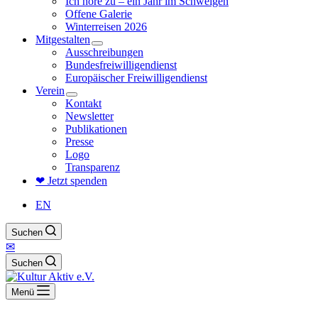
Ich höre zu – ein Jahr im Schweigen
Offene Galerie
Winterreisen 2026
Mitgestalten
Ausschreibungen
Bundesfreiwilligendienst
Europäischer Freiwilligendienst
Verein
Kontakt
Newsletter
Publikationen
Presse
Logo
Transparenz
❤ Jetzt spenden
EN
Suchen
✉
Suchen
Menü