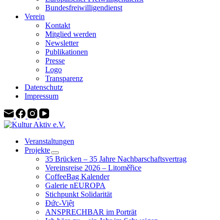
Bundesfreiwilligendienst
Verein
Kontakt
Mitglied werden
Newsletter
Publikationen
Presse
Logo
Transparenz
Datenschutz
Impressum
Veranstaltungen
Projekte
35 Brücken – 35 Jahre Nachbarschaftsvertrag
Vereinsreise 2026 – Litoměřice
CoffeeBag Kalender
Galerie nEUROPA
Stichpunkt Solidarität
Đức-Việt
ANSPRECHBAR im Porträt