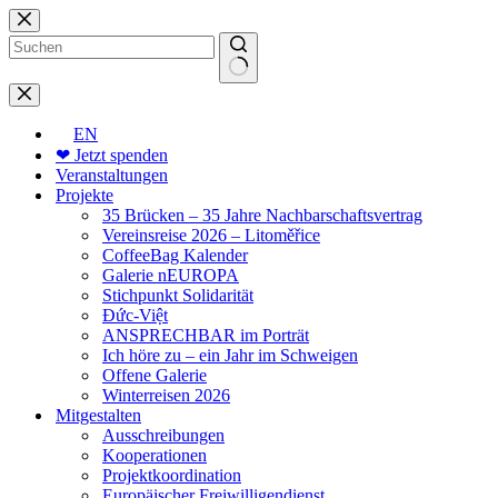
Zum
Inhalt
springen
Keine
Ergebnisse
EN
❤ Jetzt spenden
Veranstaltungen
Projekte
35 Brücken – 35 Jahre Nachbarschaftsvertrag
Vereinsreise 2026 – Litoměřice
CoffeeBag Kalender
Galerie nEUROPA
Stichpunkt Solidarität
Đức-Việt
ANSPRECHBAR im Porträt
Ich höre zu – ein Jahr im Schweigen
Offene Galerie
Winterreisen 2026
Mitgestalten
Ausschreibungen
Kooperationen
Projektkoordination
Europäischer Freiwilligendienst