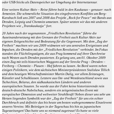
oder USB-Sticks als Datenspeicher zur Umgehung der Internetzensur.
Eine weitere Kultur Aktiv – Reise führte bald in den Kaukasus – genauer: nach
Armenien. Die schmerzliche Situation des eingefrorenen Konflikts um Berg-
Karabach ließ uns 2007 und 2008 das Projekt „Rock for Peace“ mit Bands aus
Dresden, Leipzig und Chemnitz umsetzen. Später setzten wir das mit anderen
Projekten wie „Transkaukazja“ fort.
20 Jahre nach der sogenannten „Friedlichen Revolution“ führte die
Auseinandersetzung mit den Grenzen der Freiheit auch Kultur Aktiv zur
eigenen Zeitgeschichte und Bedeutung für die Gegenwart. Mit dem „Zug der
Freiheit“ machten wir uns 2009 widmeten wir uns zentralen Ereignissen und
Impulsen, die Dresden mit der „Friedlichen Revolution“ verbindet. Im Fokus
standen die Flüchtlingszügem, die aus Prag kommend auf ihrer Durchreise
nach Westen auch Dresden passierten. Es gelang uns, am 01. Oktober 2009
einen Zug mit teils historischen Waggons auf der Strecke Prag – Dresden –
Freiberg – Chemnitz – Plauen – Hof fahren zu lassen. An Bord waren neben
einigen Politikern, wie dem sächsischen Ministerpräsidenten Stalislaw Tillich
und dem heutigen Wirtschaftsminister Martin Dulig, vor allem Zeitzeugen,
Künstler und Schulklassen. Letztere aus Ost- und Westdeutschland sowie aus
Tschechien, Belarus, den südkaukasischen Ländern und anderen
euuropäischen Staaten. So wurde aus der Fahrt keine historisierende rein
deutsch-deutsche Nabelschau, sondern ein zeitgenössisches Event mit
europäischer Dimension und weltweiter Strahlkraft! Neben dieser uns sehr am
Herzen liegenden Symbolik war der „Zug der Freiheit“ für uns ein echter
Durchbruch und definitiv das bis heute am besten wahrgenommene Einzelevent
unseres Vereins: Mit Beiträgen in der Tageschau bis hin zu japanischen
Tageszeitungen! Das hatte uns so niemand zugetraut! Es hatte so viele