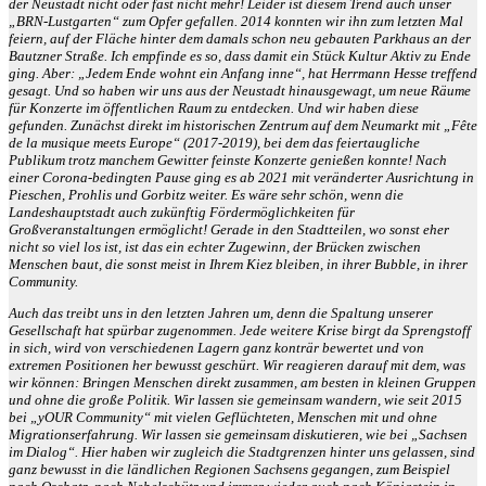
der Neustadt nicht oder fast nicht mehr! Leider ist diesem Trend auch unser
„BRN-Lustgarten“ zum Opfer gefallen. 2014 konnten wir ihn zum letzten Mal
feiern, auf der Fläche hinter dem damals schon neu gebauten Parkhaus an der
Bautzner Straße. Ich empfinde es so, dass damit ein Stück Kultur Aktiv zu Ende
ging. Aber: „Jedem Ende wohnt ein Anfang inne“, hat Herrmann Hesse treffend
gesagt. Und so haben wir uns aus der Neustadt hinausgewagt, um neue Räume
für Konzerte im öffentlichen Raum zu entdecken. Und wir haben diese
gefunden. Zunächst direkt im historischen Zentrum auf dem Neumarkt mit „Fête
de la musique meets Europe“ (2017-2019), bei dem das feiertaugliche
Publikum trotz manchem Gewitter feinste Konzerte genießen konnte! Nach
einer Corona-bedingten Pause ging es ab 2021 mit veränderter Ausrichtung in
Pieschen, Prohlis und Gorbitz weiter. Es wäre sehr schön, wenn die
Landeshauptstadt auch zukünftig Fördermöglichkeiten für
Großveranstaltungen ermöglicht! Gerade in den Stadtteilen, wo sonst eher
nicht so viel los ist, ist das ein echter Zugewinn, der Brücken zwischen
Menschen baut, die sonst meist in Ihrem Kiez bleiben, in ihrer Bubble, in ihrer
Community.
Auch das treibt uns in den letzten Jahren um, denn die Spaltung unserer
Gesellschaft hat spürbar zugenommen. Jede weitere Krise birgt da Sprengstoff
in sich, wird von verschiedenen Lagern ganz konträr bewertet und von
extremen Positionen her bewusst geschürt. Wir reagieren darauf mit dem, was
wir können: Bringen Menschen direkt zusammen, am besten in kleinen Gruppen
und ohne die große Politik. Wir lassen sie gemeinsam wandern, wie seit 2015
bei „yOUR Community“ mit vielen Geflüchteten, Menschen mit und ohne
Migrationserfahrung. Wir lassen sie gemeinsam diskutieren, wie bei „Sachsen
im Dialog“. Hier haben wir zugleich die Stadtgrenzen hinter uns gelassen, sind
ganz bewusst in die ländlichen Regionen Sachsens gegangen, zum Beispiel