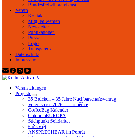
Bundesfreiwilligendienst
Verein
Kontakt
Mitglied werden
Newsletter
Publikationen
Presse
Logo
Transparenz
Datenschutz
Impressum
Veranstaltungen
Projekte
35 Brücken – 35 Jahre Nachbarschaftsvertrag
Vereinsreise 2026 – Litoměřice
CoffeeBag Kalender
Galerie nEUROPA
Stichpunkt Solidarität
Đức-Việt
ANSPRECHBAR im Porträt