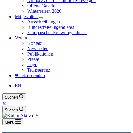
Ich höre zu – ein Jahr im Schweigen
Offene Galerie
Winterreisen 2026
Mitgestalten
Ausschreibungen
Bundesfreiwilligendienst
Europäischer Freiwilligendienst
Verein
Kontakt
Newsletter
Publikationen
Presse
Logo
Transparenz
❤ Jetzt spenden
EN
Suchen
✉
Suchen
Menü