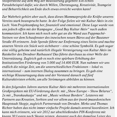
Stolpersteine auf dem Weg der Realisierung gegeben! Ein echtes
Paradebeispiel dafür, wie durch Willen, Überzeugung, Kreativität, Teamgeist
und Beharrlichkeit am Ende doch etwas erreicht werden kann!
Zur Wahrheit gehört aber auch, dass dieses Mammutprojekt die Kräfte unseres
Vereins stark beansprucht hatte. In der Folge fielen wir mit Kultur Aktiv in ein
Loch: Vom Projektumfang her, finanziell und emotional. Diese Lage wurde von
uns jedoch offen mit der Kampagne „Good Buy Kultur Aktiv“ nach außen
kommuniziert. Ich kann mich noch sehr gut an die Wand aus Pappmaché-
Steinen vor dem Schaufenster des inzwischen neuen Büros auf der Bautzner
Straße 49 erinnern. Jede Spende führte zur Entfernung eines Steins und machte
unseren Verein ein Stück weit sichtbarer – eine schöne Symbolik. Es gab sogar
eine völlig geheime und natürlich illegale Versteigerung von Kultur Aktiv im
Ratskeller des Dresdner Rathauses! Das führte durchaus zu einer Welle der
Unterstützung. Zugleich gab es noch eine spürbare Erhöhung der
Institutionellen Förderung von 5.000 auf 14.400 EUR. Nun nahmen wir uns
endlich die nötige Zeit, um die unterschiedlichen Fraktionen – lokal vs.
international – zum internen Dialog zusammen zu bringen. Es gab eine
wichtige Klausurtagung dazu und der Vorstand danach auf fünf
Kulturaktivisten erhöht, um alle Strömungen abbilden zu können.
In den folgenden Jahren startete Kultur Aktiv mit mehreren internationalen
Großprojekten mit EU-Förderung durch: mit „Show Europe – Show Belarus“,
2x mit „Transkaukazja“ und mit „Music without Borders“. Letzteres mit
Partnern aus Kroatien, Serbien und vor allem aus der (nord-)mazedonischen
Hauptstadt Skopje, zugleich Partnerstadt von Dresden. Mirko und Thomas
Richter haben das nicht immer einfache Projekt damals zentral koordiniert. Ich
kann mich erinnern, wie wir 2012 zur abschließenden PIN-Konferenz mit
knapp 30 Leuten nach Skopje reisten, darunter auch der damalige Leiter des