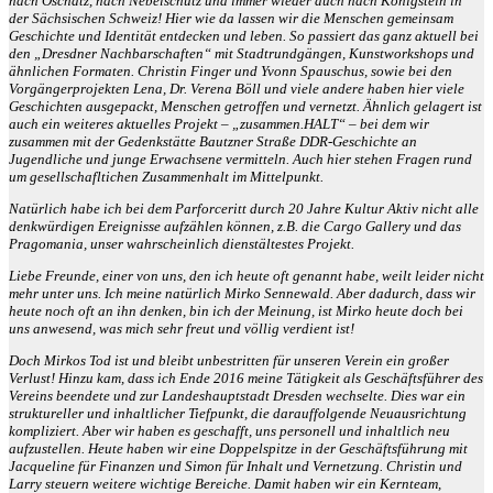
nach Oschatz, nach Nebelschütz und immer wieder auch nach Königstein in
der Sächsischen Schweiz! Hier wie da lassen wir die Menschen gemeinsam
Geschichte und Identität entdecken und leben. So passiert das ganz aktuell bei
den „Dresdner Nachbarschaften“ mit Stadtrundgängen, Kunstworkshops und
ähnlichen Formaten. Christin Finger und Yvonn Spauschus, sowie bei den
Vorgängerprojekten Lena, Dr. Verena Böll und viele andere haben hier viele
Geschichten ausgepackt, Menschen getroffen und vernetzt. Ähnlich gelagert ist
auch ein weiteres aktuelles Projekt – „zusammen.HALT“ – bei dem wir
zusammen mit der Gedenkstätte Bautzner Straße DDR-Geschichte an
Jugendliche und junge Erwachsene vermitteln. Auch hier stehen Fragen rund
um gesellschafltichen Zusammenhalt im Mittelpunkt.
Natürlich habe ich bei dem Parforceritt durch 20 Jahre Kultur Aktiv nicht alle
denkwürdigen Ereignisse aufzählen können, z.B. die Cargo Gallery und das
Pragomania, unser wahrscheinlich dienstältestes Projekt.
Liebe Freunde, einer von uns, den ich heute oft genannt habe, weilt leider nicht
mehr unter uns. Ich meine natürlich Mirko Sennewald. Aber dadurch, dass wir
heute noch oft an ihn denken, bin ich der Meinung, ist Mirko heute doch bei
uns anwesend, was mich sehr freut und völlig verdient ist!
Doch Mirkos Tod ist und bleibt unbestritten für unseren Verein ein großer
Verlust! Hinzu kam, dass ich Ende 2016 meine Tätigkeit als Geschäftsführer des
Vereins beendete und zur Landeshauptstadt Dresden wechselte. Dies war ein
struktureller und inhaltlicher Tiefpunkt, die darauffolgende Neuausrichtung
kompliziert. Aber wir haben es geschafft, uns personell und inhaltlich neu
aufzustellen. Heute haben wir eine Doppelspitze in der Geschäftsführung mit
Jacqueline für Finanzen und Simon für Inhalt und Vernetzung. Christin und
Larry steuern weitere wichtige Bereiche. Damit haben wir ein Kernteam,