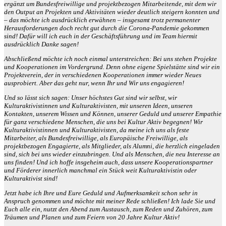
ergänzt um Bundesfreiwillige und projektbezogen Mitarbeitende, mit dem wir
den Output an Projekten und Aktivitäten wieder deutlich steigern konnten und
– das möchte ich ausdrücklich erwähnen – insgesamt trotz permanenter
Herausforderungen doch recht gut durch die Corona-Pandemie gekommen
sind! Dafür will ich euch in der Geschäftsführung und im Team hiermit
ausdrücklich Danke sagen!
Abschließend möchte ich noch einmal unterstreichen: Bei uns stehen Projekte
und Kooperationen im Vordergrund. Denn ohne eigene Spielstätte sind wir ein
Projektverein, der in verschiedenen Kooperationen immer wieder Neues
ausprobiert. Aber das geht nur, wenn Ihr und Wir uns engagieren!
Und so lässt sich sagen: Unser höchstes Gut sind wir selbst, wir
Kulturaktivistinnen und Kulturaktivisten, mit unseren Ideen, unseren
Kontakten, unserem Wissen und Können, unserer Geduld und unserer Empathie
für ganz verschiedene Menschen, die uns bei Kultur Aktiv begegnen! Wir
Kulturaktivistinnen und Kulturaktivisten, da meine ich uns als feste
Mitarbeiter, als Bundesfreiwillige, als Europäische Freiwillige, als
projektbezogen Engagierte, als Mitglieder, als Alumni, die herzlich eingeladen
sind, sich bei uns wieder einzubringen. Und als Menschen, die neu Interesse an
uns finden! Und ich hoffe insgeheim auch, dass unsere Kooperationspartner
und Förderer innerlich manchmal ein Stück weit Kulturaktivistin oder
Kulturaktivist sind!
Jetzt habe ich Ihre und Eure Geduld und Aufmerksamkeit schon sehr in
Anspruch genommen und möchte mit meiner Rede schließen! Ich lade Sie und
Euch alle ein, nutzt den Abend zum Austausch, zum Reden und Zuhören, zum
Träumen und Planen und zum Feiern von 20 Jahre Kultur Aktiv!