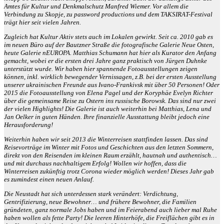
Amtes für Kultur und Denkmalschutz Manfred Wiemer. Vor allem die
Verbindung zu Skopje, zu password productions und dem TAKSIRAT-Festival
trägt hier seit vielen Jahren.
Zugleich hat Kultur Aktiv stets auch im Lokalen gewirkt. Seit ca. 2010 gab es
im neuen Büro auf der Bautzner Straße die fotografische Galerie Neue Osten,
heute Galerie nEUROPA. Matthias Schumann hat hier als Kurator den Anfang
gemacht, wobei er die ersten drei Jahre ganz praktisch von Jürgen Duhnke
unterstützt wurde. Wir haben hier spannende Fotoausstellungen zeigen
können, inkl. wirklich bewegender Vernissagen, z.B. bei der ersten Ausstellung
unserer ukrainischen Freunde aus Ivano-Frankivsk mit über 50 Personen! Oder
2015 die Fotoausstellung von Elena Pagel und der Koryphäe Evelyn Richter
über die gemeinsame Reise zu Ostern ins russische Borowsk. Das sind nur zwei
der vielen Highlights! Die Galerie ist auch weiterhin bei Matthias, Lena und
Jan Oelker in guten Händen. Ihre finanzielle Ausstattung bleibt jedoch eine
Herausforderung!
Weiterhin haben wir seit 2013 die Winterreisen stattfinden lassen. Das sind
Reisevorträge im Winter mit Fotos und Geschichten aus den letzten Sommern,
direkt von den Reisenden im kleinen Raum erzählt, hautnah und authentisch…
und mit durchaus nachhaltigem Erfolg! Wollen wir hoffen, dass die
Winterreisen zukünftig trotz Corona wieder möglich werden! Dieses Jahr gab
es zumindest einen neuen Anlauf.
Die Neustadt hat sich unterdessen stark verändert: Verdichtung,
Gentrifizierung, neue Bewohner… und frühere Bewohner, die Familien
gründeten, ganz normale Jobs haben und im Feierabend auch lieber mal Ruhe
haben wollen als fette Party! Die leeren Hinterhöfe, die Freiflächen gibt es in