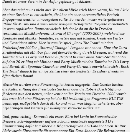
Damit ist unser Verein in der Anfangsphase gut skizziert.
Aber das reichte uns nicht aus. Vor allem Mirko trieb Ideen voran, Kultur Aktiv
zu einer Struktur zu entwickeln, die über ein eher ehrenamtliches Freizeit-
Engagement deutlich hinausgehen sollte. So wurden immer weitergefasstere
Pläne für Musik- und Kunst- sowie zivilgesellschaftliche Projekte vornehmlich
im osteuropäischen Raum entwickelt. Ich denke da an die in Dresden
veranstaltete Musikkonferenz „Storm of Change“ (2005-2007), welche diese
Kontakte und Musiker bündelte, vernetzte und mit lokalen, kreativen Party-
und Eventideen mixte. Hier ist zum Beispiel „Rock The Tram“ mit dem
Probelauf zur 2007er-„Storm of Change“-Ausgabe zu nennen: Eine alte Tatra-
Straßenbahn mit MInibar fuhr auf dem 26er-Ring durch Dresden, während die
Tanzdealer-DJs Larry und Bernd auflegten! In einer alten Tatra-Straßenbahn
auf dem 26-er Ring mit Minibar und Party-Musik mit den Tanzdealer-DJs Larry
und Bernd! Mit Spontan-Charakter und Party-Garantie entwickelte sich „Rock
The Tram“ danach für einige Zeit zu einer der heißesten Dresdner Events im
öffentlichen Raum!
Weiterhin wurden erste Fördermöglichkeiten angepeilt: Das Goethe Institut,
die Kulturstiftung des Freistaates Sachsen oder die Robert Bosch Stiftung
förderten nun den neuen, unkonventionellen Verein aus Dresden. 2006 wurde
das erste Mal eine Förderung bei der EU im damaligen Programm KULTUR
beantragt, maßgeblich durch Mirko und mich, was kläglich scheiterte, aber
Erfahrungen und Ehrgeiz für zukünftige Versuche zurückließ.
Und, ganz wichtig: Es wurde ein erstes Büro bei Lenin im Stammsitz der
Brauerei Schwingenheuer auf der Schönbrunnstraße angemietet! Die
Finanzierung dafür kam über die Trägerschaft von AGH-Maßnahmen. Kultur
Aktiv wurde Einsatzstelle für sogenannte Ein-Euro-Jobber. Die Rekrutierung