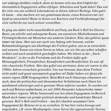
war anfangs denkbar einfach, denn sie konnte teils aus dem Umfeld der
ehrenamtlich Engagierten selbst erfolgen. Arbeitslos und Spaß dabei! Das war
für viele von uns wirklich Lebensdevise in diesen Jahren! Richtige Jobs gab’s
eh kaum… also machten wir uns gemeinsam daran, etwas Kreatives mit viel
Spaß zu entwickeln! Heute in Zeiten von Karriere und Fachkräftemangel für
viele vielleicht nur noch schwer vorstellbar…
Es ging uns dabei nicht ausschließlich um Party, um Rock’n Roll bis Electro-
Beats, um schrille und unbequeme Kunst, um exzessiven Alkoholkonsum und
Flirtmöglichkeiten mit Menschen aus anderen Ländern. Klar, das gehörte quasi
immer mit dazu. Aber uns war auch von Anfang sehr bewusst, welche
Rahmenbedingungen uns überhaupt die Freiheit gaben, uns so zu entwickeln
und unseren Traum von einem Verein zu leben, wie wir ihn uns selber schaffen
wollten und auch tatsächlich geschaffen haben. Wir lebten in der „Nach-
Wendezeit“, in der es die Freiräume und die Freiheit dafür gab:
Meinungsfreiheit, Pressefreiheit, Kunstfreiheit und Reisefreiheit. Es war oft
eine chaotische Freiheit. Aber das gefiel uns am besten, denn wir waren in den
1990er Jahren erwachsen geworden. Uns war bewusst, dass diese Freiheit
nicht stabil und quasi automatisch gegeben ist! Dafür haben wir (fast) alle
unsere eigene DDR-Vergangenheit. Beim Blick nach Osteuropa erkannten wir
auch, dass die politischen und ökonomischen Verhältnisse nach Osten hin
zunehmend schwieriger und in gewisser Weise unfreier wurden. So wurden wir
auch auf Belarus aufmerksam, wo seit 2004 Alexander Lukaschenko immer
autoritärer regierte. Mirko Sennewald war bei allem Engagement im Bereich
Musik doch immer ein primär politisch denkender und handelnder Mensch
gewesen. Roll’n Roll und Freiheit – das fiel ohnehin zusammen! Sein
Engagement für Belarus ist so zu verstehen. Er hat hier vieles bewegt und
angestoßen, z.B. einen Musiksampler, einen Server für oppositionelle Vereine