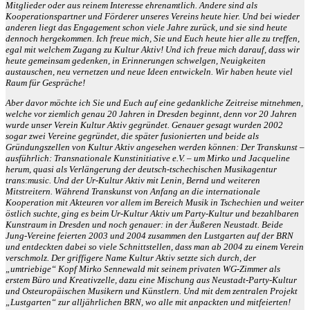
Mitglieder oder aus reinem Interesse ehrenamtlich. Andere sind als
Kooperationspartner und Förderer unseres Vereins heute hier. Und bei wieder
anderen liegt das Engagement schon viele Jahre zurück, und sie sind heute
dennoch hergekommen. Ich freue mich, Sie und Euch heute hier alle zu treffen,
egal mit welchem Zugang zu Kultur Aktiv! Und ich freue mich darauf, dass wir
heute gemeinsam gedenken, in Erinnerungen schwelgen, Neuigkeiten
austauschen, neu vernetzen und neue Ideen entwickeln. Wir haben heute viel
Raum für Gespräche!
Aber davor möchte ich Sie und Euch auf eine gedankliche Zeitreise mitnehmen,
welche vor ziemlich genau 20 Jahren in Dresden beginnt, denn vor 20 Jahren
wurde unser Verein Kultur Aktiv gegründet. Genauer gesagt wurden 2002
sogar zwei Vereine gegründet, die später fusionierten und beide als
Gründungszellen von Kultur Aktiv angesehen werden können: Der Transkunst –
ausführlich: Transnationale Kunstinitiative e.V. – um Mirko und Jacqueline
herum, quasi als Verlängerung der deutsch-tschechischen Musikagentur
trans:music. Und der Ur-Kultur Aktiv mit Lenin, Bernd und weiteren
Mitstreitern. Während Transkunst von Anfang an die internationale
Kooperation mit Akteuren vor allem im Bereich Musik in Tschechien und weiter
östlich suchte, ging es beim Ur-Kultur Aktiv um Party-Kultur und bezahlbaren
Kunstraum in Dresden und noch genauer: in der Äußeren Neustadt. Beide
Jung-Vereine feierten 2003 und 2004 zusammen den Lustgarten auf der BRN
und entdeckten dabei so viele Schnittstellen, dass man ab 2004 zu einem Verein
verschmolz. Der griffigere Name Kultur Aktiv setzte sich durch, der
„umtriebige“ Kopf Mirko Sennewald mit seinem privaten WG-Zimmer als
erstem Büro und Kreativzelle, dazu eine Mischung aus Neustadt-Party-Kultur
und Osteuropäischen Musikern und Künstlern. Und mit dem zentralen Projekt
„Lustgarten“ zur alljährlichen BRN, wo alle mit anpackten und mitfeierten!