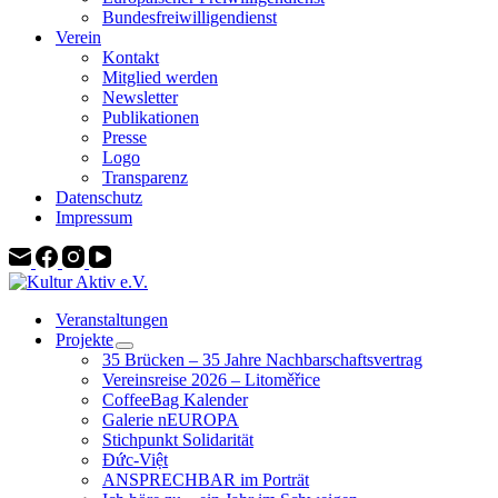
Bundesfreiwilligendienst
Verein
Kontakt
Mitglied werden
Newsletter
Publikationen
Presse
Logo
Transparenz
Datenschutz
Impressum
Veranstaltungen
Projekte
35 Brücken – 35 Jahre Nachbarschaftsvertrag
Vereinsreise 2026 – Litoměřice
CoffeeBag Kalender
Galerie nEUROPA
Stichpunkt Solidarität
Đức-Việt
ANSPRECHBAR im Porträt