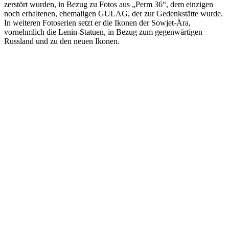
zerstört wurden, in Bezug zu Fotos aus „Perm 36“, dem einzigen
noch erhaltenen, ehemaligen GULAG, der zur Gedenkstätte wurde.
In weiteren Fotoserien setzt er die Ikonen der Sowjet-Ära,
vornehmlich die Lenin-Statuen, in Bezug zum gegenwärtigen
Russland und zu den neuen Ikonen.
KUNST UND
KULTUR AKTIV
MITGESTALTEN
Unter ‚Kultur Aktiv‘ verstehen wir das Prinzip, Kunst und Kultur aktiv
mitzugestalten. Unser Verein sieht sich dabei als zivilgesellschaftlicher
Akteur, der Menschen vielfältige Möglichkeiten bietet, Werte wie Freiheit,
Austausch und Dialog sowohl künstlerisch-kreativ als auch demokratisch zu
erleben. Kultur Aktiv hat durch innovative Ideen und professionelles
Projektmanagement von Dresden bis Wladiwostok neuen Kulturaustausch
geschaffen, Menschen vernetzt, sowie interkulturelles und
generationenübergreifendes Miteinander geschaffen. Als offene Plattform
bieten wir erprobte Infrastruktur und Know-how für engagierte
Bürger:innen zur Umsetzung eigener Ideen im internationalen und lokalen
Umfeld.
Bautzner Straße 49, 01099 Dresden