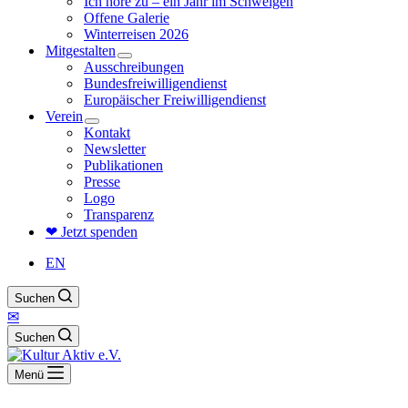
Ich höre zu – ein Jahr im Schweigen
Offene Galerie
Winterreisen 2026
Mitgestalten
Ausschreibungen
Bundesfreiwilligendienst
Europäischer Freiwilligendienst
Verein
Kontakt
Newsletter
Publikationen
Presse
Logo
Transparenz
❤ Jetzt spenden
EN
Suchen
✉
Suchen
Menü