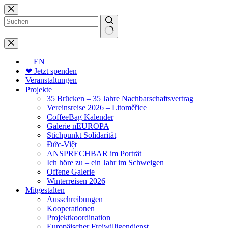
Zum
Inhalt
springen
Keine
Ergebnisse
EN
❤ Jetzt spenden
Veranstaltungen
Projekte
35 Brücken – 35 Jahre Nachbarschaftsvertrag
Vereinsreise 2026 – Litoměřice
CoffeeBag Kalender
Galerie nEUROPA
Stichpunkt Solidarität
Đức-Việt
ANSPRECHBAR im Porträt
Ich höre zu – ein Jahr im Schweigen
Offene Galerie
Winterreisen 2026
Mitgestalten
Ausschreibungen
Kooperationen
Projektkoordination
Europäischer Freiwilligendienst