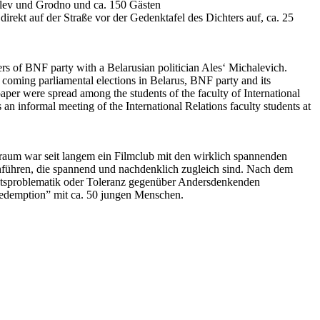
ilev und Grodno und ca. 150 Gästen
rekt auf der Straße vor der Gedenktafel des Dichters auf, ca. 25
rs of BNF party with a Belarusian politician Ales‘ Michalevich.
e coming parliamental elections in Belarus, BNF party and its
er were spread among the students of the faculty of International
 an informal meeting of the International Relations faculty students at
raum war seit langem ein Filmclub mit den wirklich spannenden
hführen, die spannend und nachdenklich zugleich sind. Nach dem
chtsproblematik oder Toleranz gegenüber Andersdenkenden
edemption” mit ca. 50 jungen Menschen.