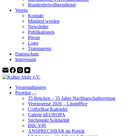
Bundesfreiwilligendienst
Verein
Kontakt
Mitglied werden
Newsletter
Publikationen
Presse
Logo
Transparenz
Datenschutz
Impressum
Veranstaltungen
Projekte
35 Brücken – 35 Jahre Nachbarschaftsvertrag
Vereinsreise 2026 – Litoměřice
CoffeeBag Kalender
Galerie nEUROPA
Stichpunkt Solidarität
Đức-Việt
ANSPRECHBAR im Porträt