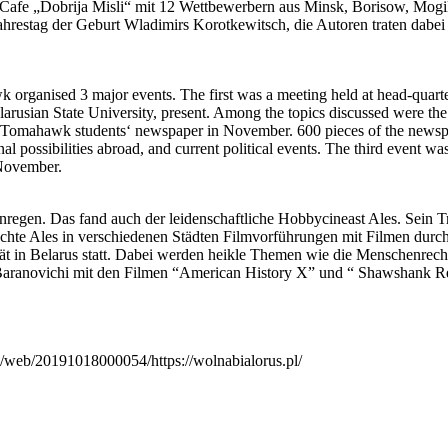
 Cafe „Dobrija Misli“ mit 12 Wettbewerbern aus Minsk, Borisow, Mog
restag der Geburt Wladimirs Korotkewitsch, die Autoren traten dabei di
organised 3 major events. The first was a meeting held at head-quarte
elarusian State University, present. Among the topics discussed were th
f Tomahawk students‘ newspaper in November. 600 pieces of the newspap
l possibilities abroad, and current political events. The third event was
 November.
regen. Das fand auch der leidenschaftliche Hobbycineast Ales. Sein T
chte Ales in verschiedenen Städten Filmvorführungen mit Filmen durc
ität in Belarus statt. Dabei werden heikle Themen wie die Menschenre
 Baranovichi mit den Filmen “American History X” und “ Shawshank R
rg/web/20191018000054/https://wolnabialorus.pl/