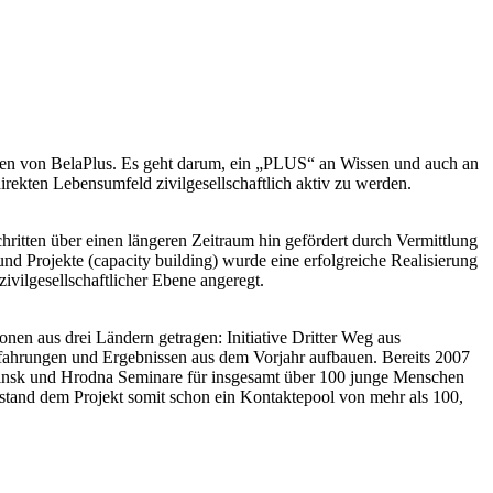
nliegen von BelaPlus. Es geht darum, ein „PLUS“ an Wissen und auch an
direkten Lebensumfeld zivilgesellschaftlich aktiv zu werden.
itten über einen längeren Zeitraum hin gefördert durch Vermittlung
 Projekte (capacity building) wurde eine erfolgreiche Realisierung
ivilgesellschaftlicher Ebene angeregt.
tionen aus drei Ländern getragen: Initiative Dritter Weg aus
rfahrungen und Ergebnissen aus dem Vorjahr aufbauen. Bereits 2007
, Minsk und Hrodna Seminare für insgesamt über 100 junge Menschen
8 stand dem Projekt somit schon ein Kontaktepool von mehr als 100,