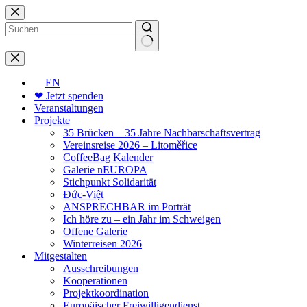
Zum
Inhalt
springen
Keine
Ergebnisse
EN
❤ Jetzt spenden
Veranstaltungen
Projekte
35 Brücken – 35 Jahre Nachbarschaftsvertrag
Vereinsreise 2026 – Litoměřice
CoffeeBag Kalender
Galerie nEUROPA
Stichpunkt Solidarität
Đức-Việt
ANSPRECHBAR im Porträt
Ich höre zu – ein Jahr im Schweigen
Offene Galerie
Winterreisen 2026
Mitgestalten
Ausschreibungen
Kooperationen
Projektkoordination
Europäischer Freiwilligendienst