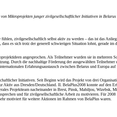
n Mikroprojekten junger zivilgesellschaftlicher Initiativen in Belarus
e fühlen, zivilgesellschaftlich selbst aktiv zu werden – das ist das A
dass es sich trotz der generell schwierigen Situation lohnt, gerade im 
rojektideen angesprochen. Als Teilnehmer wurden sie in mehreren Schr
zung. Durch die nachhaltige Förderung der ausgewählten Teilnehmer und
 internationalen Erfahrungsaustausch zwischen Belarus und Europa auf z
lschaftlicher Initiativen. Seit Beginn wird das Projekt von drei Organisa
ur Aktiv aus Dresden/Deutschland. II. BelaPlus2008 konnte auf den E
aterales Projektteam nacheinander in Brest, Pinsk, Mahiljou, Wizebsk
zusprechen und für zivilgesellschaftliche Arbeit zu motivieren. Für 200
sehr motiviert für weitere Aktionen im Rahmen von BelaPlus waren.