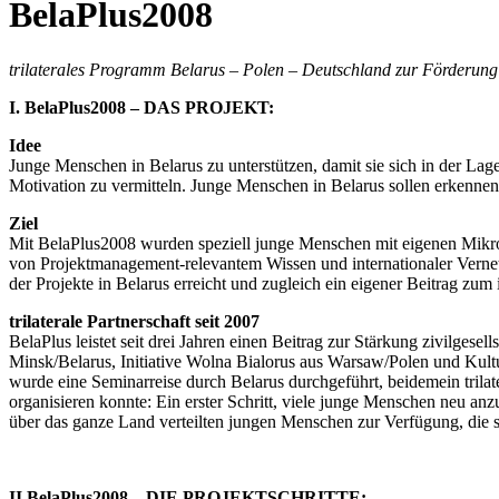
BelaPlus2008
trilaterales Programm Belarus – Polen – Deutschland zur Förderung vo
I. BelaPlus2008 – DAS PROJEKT:
Idee
Junge Menschen in Belarus zu unterstützen, damit sie sich in der Lag
Motivation zu vermitteln. Junge Menschen in Belarus sollen erkennen, 
Ziel
Mit BelaPlus2008 wurden speziell junge Menschen mit eigenen Mikrop
von Projektmanagement-relevantem Wissen und internationaler Vernet
der Projekte in Belarus erreicht und zugleich ein eigener Beitrag zum
trilaterale Partnerschaft seit 2007
BelaPlus leistet seit drei Jahren einen Beitrag zur Stärkung zivilgesel
Minsk/Belarus, Initiative Wolna Bialorus aus Warsaw/Polen und Kult
wurde eine Seminarreise durch Belarus durchgeführt, beidemein tril
organisieren konnte: Ein erster Schritt, viele junge Menschen neu an
über das ganze Land verteilten jungen Menschen zur Verfügung, die 
II.BelaPlus2008 – DIE PROJEKTSCHRITTE: