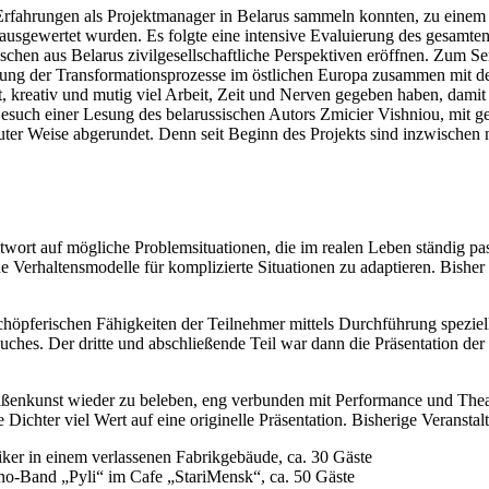
rfahrungen als Projektmanager in Belarus sammeln konnten, zu einem 
 ausgewertet wurden. Es folgte eine intensive Evaluierung des gesamte
hen aus Belarus zivilgesellschaftliche Perspektiven eröffnen. Zum S
tung der Transformationsprozesse im östlichen Europa zusammen mit d
t, kreativ und mutig viel Arbeit, Zeit und Nerven gegeben haben, damit
esuch einer Lesung des belarussischen Autors Zmicier Vishniou, mit
er Weise abgerundet. Denn seit Beginn des Projekts sind inzwischen n
wort auf mögliche Problemsituationen, die im realen Leben ständig pas
ne Verhaltensmodelle für komplizierte Situationen zu adaptieren. Bis
chöpferischen Fähigkeiten der Teilnehmer mittels Durchführung speziell
hes. Der dritte und abschließende Teil war dann die Präsentation der 
raßenkunst wieder zu beleben, eng verbunden mit Performance und Theat
Dichter viel Wert auf eine originelle Präsentation. Bisherige Veranstal
iker in einem verlassenen Fabrikgebäude, ca. 30 Gäste
tno-Band „Pyli“ im Cafe „StariMensk“, ca. 50 Gäste