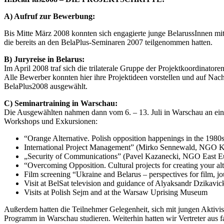
A) Aufruf zur Bewerbung:
Bis Mitte März 2008 konnten sich engagierte junge BelarussInnen mi
die bereits an den BelaPlus-Seminaren 2007 teilgenommen hatten.
B) Juryreise in Belarus:
Im April 2008 traf sich die trilaterale Gruppe der Projektkoordinat
Alle Bewerber konnten hier ihre Projektideen vorstellen und auf Nac
BelaPlus2008 ausgewählt.
C) Seminartraining in Warschau:
Die Ausgewählten nahmen dann vom 6. – 13. Juli in Warschau an einem
Workshops und Exkursionen:
“Orange Alternative. Polish opposition happenings in the 198
International Project Management” (Mirko Sennewald, NGO K
„Security of Communications” (Pavel Kazanecki, NGO East E
“Overcoming Opposition. Cultural projects for creating your a
Film screening “Ukraine and Belarus – perspectives for film, jo
Visit at BelSat television and guidance of Alyaksandr Dzikavicki
Visits at Polish Sejm and at the Warsaw Uprising Museum
Außerdem hatten die Teilnehmer Gelegenheit, sich mit jungen Aktivi
Programm in Warschau studieren. Weiterhin hatten wir Vertreter aus f