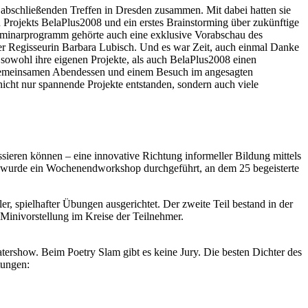
abschließenden Treffen in Dresden zusammen. Mit dabei hatten sie
n Projekts BelaPlus2008 und ein erstes Brainstorming über zukünftige
eminarprogramm gehörte auch eine exklusive Vorabschau des
er Regisseurin Barbara Lubisch. Und es war Zeit, auch einmal Danke
 sowohl ihre eigenen Projekte, als auch BelaPlus2008 einen
 gemeinsamen Abendessen und einem Besuch im angesagten
icht nur spannende Projekte entstanden, sondern auch viele
sieren können – eine innovative Richtung informeller Bildung mittels
her wurde ein Wochenendworkshop durchgeführt, an dem 25 begeisterte
er, spielhafter Übungen ausgerichtet. Der zweite Teil bestand in der
Minivorstellung im Kreise der Teilnehmer.
ershow. Beim Poetry Slam gibt es keine Jury. Die besten Dichter des
tungen: