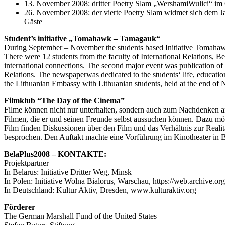
13. November 2008: dritter Poetry Slam „WershamiWulici“ im
26. November 2008: der vierte Poetry Slam widmet sich dem Jah
Gäste
Student’s initiative „Tomahawk – Tamagauk“
During September – November the students based Initiative Tomahawk 
There were 12 students from the faculty of International Relations, B
international connections. The second major event was publication o
Relations. The newspaperwas dedicated to the students‘ life, educationa
the Lithuanian Embassy with Lithuanian students, held at the end of
Filmklub “The Day of the Cinema”
Filme können nicht nur unterhalten, sondern auch zum Nachdenken an
Filmen, die er und seinen Freunde selbst aussuchen können. Dazu mö
Film finden Diskussionen über den Film und das Verhältnis zur Real
besprochen. Den Auftakt machte eine Vorführung im Kinotheater in
BelaPlus2008 – KONTAKTE:
Projektpartner
In Belarus: Initiative Dritter Weg, Minsk
In Polen: Initiative Wolna Bialorus, Warschau, https://web.archive.o
In Deutschland: Kultur Aktiv, Dresden, www.kulturaktiv.org
Förderer
The German Marshall Fund of the United States