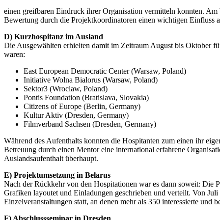
einen greifbaren Eindruck ihrer Organisation vermitteln konnten. Am
Bewertung durch die Projektkoordinatoren einen wichtigen Einfluss 
D) Kurzhospitanz im Ausland
Die Ausgewählten erhielten damit im Zeitraum August bis Oktober für
waren:
East European Democratic Center (Warsaw, Poland)
Initiative Wolna Bialorus (Warsaw, Poland)
Sektor3 (Wroclaw, Poland)
Pontis Foundation (Bratislava, Slovakia)
Citizens of Europe (Berlin, Germany)
Kultur Aktiv (Dresden, Germany)
Filmverband Sachsen (Dresden, Germany)
Während des Aufenthalts konnten die Hospitanten zum einen ihr eigene
Betreuung durch einen Mentor eine international erfahrene Organisatio
Auslandsaufenthalt überhaupt.
E) Projektumsetzung in Belarus
Nach der Rückkehr von den Hospitationen war es dann soweit: Die P
Grafiken layoutet und Einladungen geschrieben und verteilt. Von Jul
Einzelveranstaltungen statt, an denen mehr als 350 interessierte und b
F) Abschlussseminar in Dresden