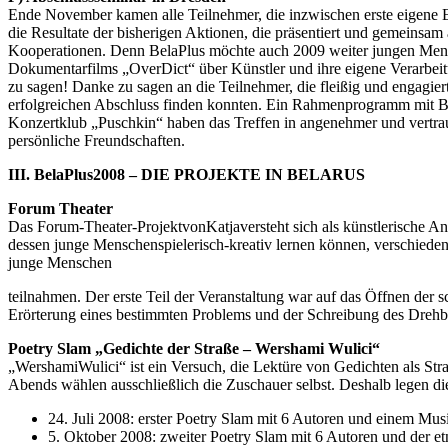
Ende November kamen alle Teilnehmer, die inzwischen erste eigene E
die Resultate der bisherigen Aktionen, die präsentiert und gemeinsam
Kooperationen. Denn BelaPlus möchte auch 2009 weiter jungen Mensc
Dokumentarfilms „OverDict“ über Künstler und ihre eigene Verarbei
zu sagen! Danke zu sagen an die Teilnehmer, die fleißig und engagier
erfolgreichen Abschluss finden konnten. Ein Rahmenprogramm mit B
Konzertklub „Puschkin“ haben das Treffen in angenehmer und vertraut
persönliche Freundschaften.
III. BelaPlus2008 – DIE PROJEKTE IN BELARUS
Forum Theater
Das Forum-Theater-ProjektvonKatjaversteht sich als künstlerische Ant
dessen junge Menschenspielerisch-kreativ lernen können, verschiede
junge Menschen
teilnahmen. Der erste Teil der Veranstaltung war auf das Öffnen der s
Erörterung eines bestimmten Problems und der Schreibung des Drehbuc
Poetry Slam „Gedichte der Straße – Wershami Wulici“
„WershamiWulici“ ist ein Versuch, die Lektüre von Gedichten als St
Abends wählen ausschließlich die Zuschauer selbst. Deshalb legen die 
24. Juli 2008: erster Poetry Slam mit 6 Autoren und einem Mus
5. Oktober 2008: zweiter Poetry Slam mit 6 Autoren und der e