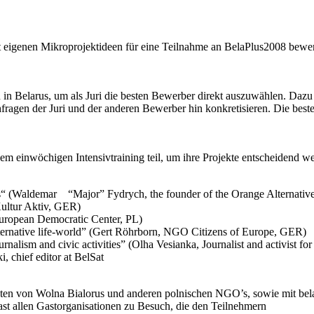
t eigenen Mikroprojektideen für eine Teilnahme an BelaPlus2008 bewe
oren in Belarus, um als Juri die besten Bewerber direkt auszuwählen. 
hfragen der Juri und der anderen Bewerber hin konkretisieren. Die bes
 einwöchigen Intensivtraining teil, um ihre Projekte entscheidend we
0s“ (Waldemar “Major” Fydrych, the founder of the Orange Alternativ
ultur Aktiv, GER)
uropean Democratic Center, PL)
lternative life-world” (Gert Röhrborn, NGO Citizens of Europe, GER)
urnalism and civic activities” (Olha Vesianka, Journalist and activist 
, chief editor at BelSat
sten von Wolna Bialorus und anderen polnischen NGO’s, sowie mit bela
ast allen Gastorganisationen zu Besuch, die den Teilnehmern