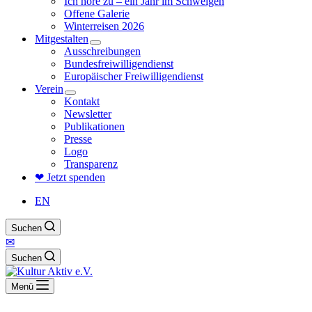
Ich höre zu – ein Jahr im Schweigen
Offene Galerie
Winterreisen 2026
Mitgestalten
Ausschreibungen
Bundesfreiwilligendienst
Europäischer Freiwilligendienst
Verein
Kontakt
Newsletter
Publikationen
Presse
Logo
Transparenz
❤ Jetzt spenden
EN
Suchen
✉
Suchen
Menü