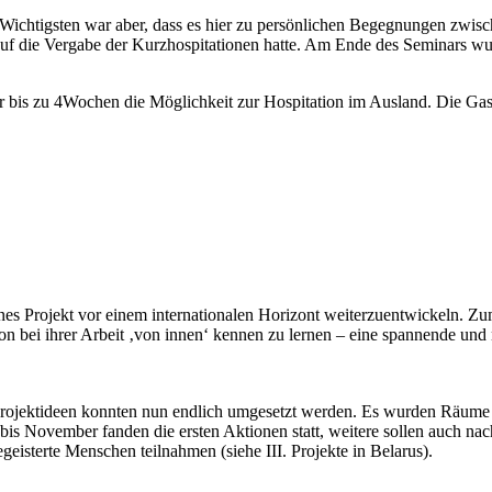
 Wichtigsten war aber, dass es hier zu persönlichen Begegnungen zwis
auf die Vergabe der Kurzhospitationen hatte. Am Ende des Seminars wu
 bis zu 4Wochen die Möglichkeit zur Hospitation im Ausland. Die Gasto
s Projekt vor einem internationalen Horizont weiterzuentwickeln. Zum 
n bei ihrer Arbeit ‚von innen‘ kennen zu lernen – eine spannende und n
rojektideen konnten nun endlich umgesetzt werden. Es wurden Räume g
i bis November fanden die ersten Aktionen statt, weitere sollen auch 
egeisterte Menschen teilnahmen (siehe III. Projekte in Belarus).