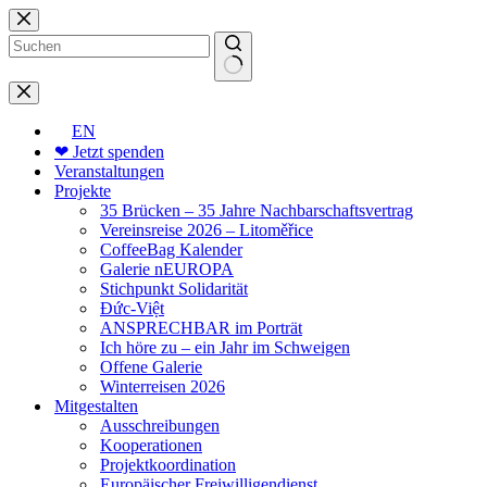
Zum
Inhalt
springen
Keine
Ergebnisse
EN
❤ Jetzt spenden
Veranstaltungen
Projekte
35 Brücken – 35 Jahre Nachbarschaftsvertrag
Vereinsreise 2026 – Litoměřice
CoffeeBag Kalender
Galerie nEUROPA
Stichpunkt Solidarität
Đức-Việt
ANSPRECHBAR im Porträt
Ich höre zu – ein Jahr im Schweigen
Offene Galerie
Winterreisen 2026
Mitgestalten
Ausschreibungen
Kooperationen
Projektkoordination
Europäischer Freiwilligendienst