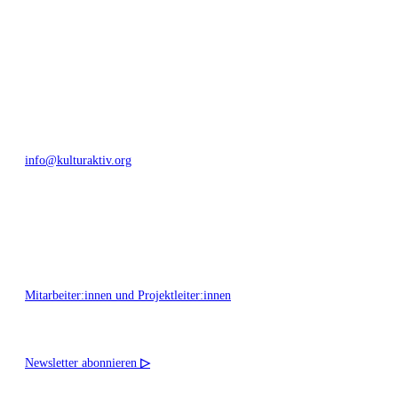
Bautzner Straße 49, 01099 Dresden
+49 351 811 37 55
info@kulturaktiv.org
Montag - Freitag 10:00 - 16:00
Mitarbeiter:innen und Projektleiter:innen
Newsletter abonnieren
▷