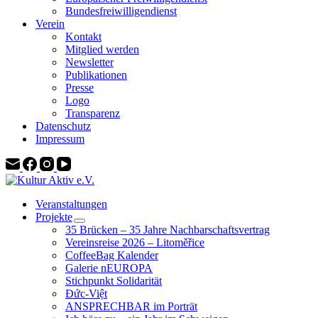
Bundesfreiwilligendienst
Verein
Kontakt
Mitglied werden
Newsletter
Publikationen
Presse
Logo
Transparenz
Datenschutz
Impressum
Veranstaltungen
Projekte
35 Brücken – 35 Jahre Nachbarschaftsvertrag
Vereinsreise 2026 – Litoměřice
CoffeeBag Kalender
Galerie nEUROPA
Stichpunkt Solidarität
Đức-Việt
ANSPRECHBAR im Porträt