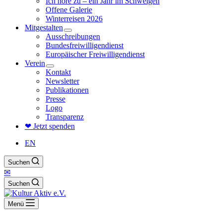
Ich höre zu – ein Jahr im Schweigen
Offene Galerie
Winterreisen 2026
Mitgestalten
Ausschreibungen
Bundesfreiwilligendienst
Europäischer Freiwilligendienst
Verein
Kontakt
Newsletter
Publikationen
Presse
Logo
Transparenz
❤ Jetzt spenden
EN
Suchen
✉
Suchen
Menü