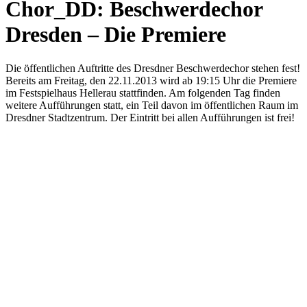
Chor_DD: Beschwerdechor
Dresden – Die Premiere
Die öffentlichen Auftritte des Dresdner Beschwerdechor stehen fest!
Bereits am Freitag, den 22.11.2013 wird ab 19:15 Uhr die Premiere
im Festspielhaus Hellerau stattfinden. Am folgenden Tag finden
weitere Aufführungen statt, ein Teil davon im öffentlichen Raum im
Dresdner Stadtzentrum. Der Eintritt bei allen Aufführungen ist frei!
KUNST UND
KULTUR AKTIV
MITGESTALTEN
Unter ‚Kultur Aktiv‘ verstehen wir das Prinzip, Kunst und Kultur aktiv
mitzugestalten. Unser Verein sieht sich dabei als zivilgesellschaftlicher
Akteur, der Menschen vielfältige Möglichkeiten bietet, Werte wie Freiheit,
Austausch und Dialog sowohl künstlerisch-kreativ als auch demokratisch zu
erleben. Kultur Aktiv hat durch innovative Ideen und professionelles
Projektmanagement von Dresden bis Wladiwostok neuen Kulturaustausch
geschaffen, Menschen vernetzt, sowie interkulturelles und
generationenübergreifendes Miteinander geschaffen. Als offene Plattform
bieten wir erprobte Infrastruktur und Know-how für engagierte
Bürger:innen zur Umsetzung eigener Ideen im internationalen und lokalen
Umfeld.