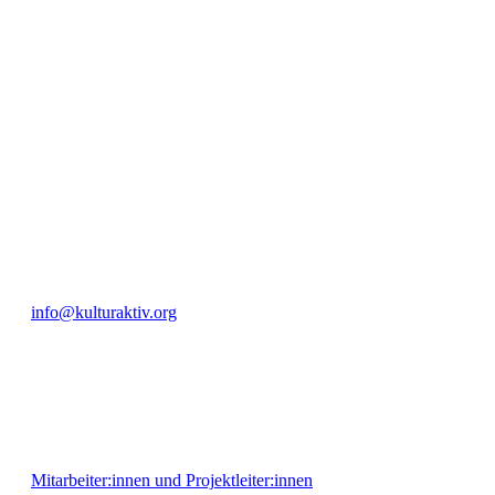
Unter ‚Kultur Aktiv‘ verstehen wir das Prinzip, Kunst und Kultur aktiv
Freiheit, Austausch und Dialog sowohl künstlerisch-kreativ als auch
neuen Kulturaustausch geschaffen, Menschen vernetzt, sowie interkul
engagierte Bürger:innen zur Umsetzung eigener Ideen im internation
Bautzner Straße 49, 01099 Dresden
+49 351 811 37 55
info@kulturaktiv.org
Montag - Freitag 10:00 - 16:00
Mitarbeiter:innen und Projektleiter:innen