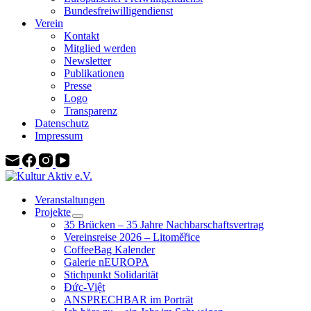
Bundesfreiwilligendienst
Verein
Kontakt
Mitglied werden
Newsletter
Publikationen
Presse
Logo
Transparenz
Datenschutz
Impressum
Veranstaltungen
Projekte
35 Brücken – 35 Jahre Nachbarschaftsvertrag
Vereinsreise 2026 – Litoměřice
CoffeeBag Kalender
Galerie nEUROPA
Stichpunkt Solidarität
Đức-Việt
ANSPRECHBAR im Porträt