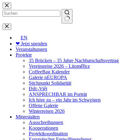
Zum
Inhalt
springen
Keine
Ergebnisse
EN
❤ Jetzt spenden
Veranstaltungen
Projekte
35 Brücken – 35 Jahre Nachbarschaftsvertrag
Vereinsreise 2026 – Litoměřice
CoffeeBag Kalender
Galerie nEUROPA
Stichpunkt Solidarität
Đức-Việt
ANSPRECHBAR im Porträt
Ich höre zu – ein Jahr im Schweigen
Offene Galerie
Winterreisen 2026
Mitgestalten
Ausschreibungen
Kooperationen
Projektkoordination
Europäischer Freiwilligendienst