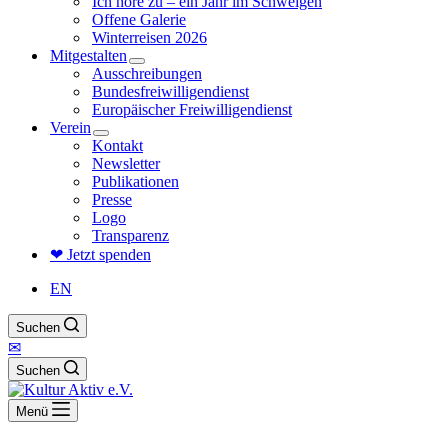
Ich höre zu – ein Jahr im Schweigen
Offene Galerie
Winterreisen 2026
Mitgestalten
Ausschreibungen
Bundesfreiwilligendienst
Europäischer Freiwilligendienst
Verein
Kontakt
Newsletter
Publikationen
Presse
Logo
Transparenz
❤ Jetzt spenden
EN
Suchen
✉
Suchen
Menü