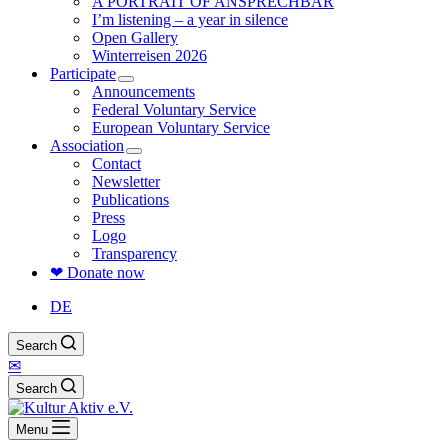
A PORTRAIT OF ANSPRECHBAR
I’m listening – a year in silence
Open Gallery
Winterreisen 2026
Participate
Announcements
Federal Voluntary Service
European Voluntary Service
Association
Contact
Newsletter
Publications
Press
Logo
Transparency
❤ Donate now
DE
Search
✉
Search
Menu