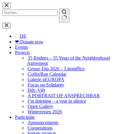
Skip
to
content
No
results
DE
❤ Donate now
Events
Projects
35 Bridges – 35 Years of the Neighborhood
Agreement
Group Trip 2026 – Litoměřice
CoffeeBag Calendar
Galerie nEUROPA
Focus on Solidarity
Đức-Việt
A PORTRAIT OF ANSPRECHBAR
I’m listening – a year in silence
Open Gallery
Winterreisen 2026
Participate
Announcements
Cooperations
Initiate projects