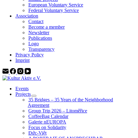
European Voluntary Service
Federal Voluntary Service
Association
Contact
Become a member
Newsletter
Publications
Logo
Transparency
Privacy Policy
Imprint
Events
Projects
35 Bridges – 35 Years of the Neighborhood
Agreement
Group Trip 2026 – Litoměřice
CoffeeBag Calendar
Galerie nEUROPA
Focus on Solidarity
Đức-Việt