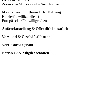
Zoom in – Memories of a Socialist past
Maßnahmen im Bereich der Bildung
Bundesfreiwilligendienst
Europäischer Freiwilligendienst
Außendarstellung & Öffentlichkeitsarbeit
Vorstand & Geschäftsführung
Vereinsorganigram
Netzwerk & Mitgliedschaften
KUNST UND
KULTUR AKTIV
MITGESTALTEN
Unter ‚Kultur Aktiv‘ verstehen wir das Prinzip, Kunst und Kultur aktiv
mitzugestalten. Unser Verein sieht sich dabei als zivilgesellschaftlicher
Akteur, der Menschen vielfältige Möglichkeiten bietet, Werte wie Freiheit,
Austausch und Dialog sowohl künstlerisch-kreativ als auch demokratisch zu
erleben. Kultur Aktiv hat durch innovative Ideen und professionelles
Projektmanagement von Dresden bis Wladiwostok neuen Kulturaustausch