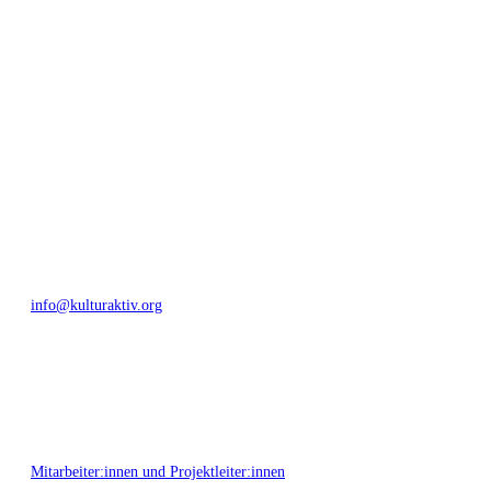
geschaffen, Menschen vernetzt, sowie interkulturelles und
generationenübergreifendes Miteinander geschaffen. Als offene Plattform
bieten wir erprobte Infrastruktur und Know-how für engagierte
Bürger:innen zur Umsetzung eigener Ideen im internationalen und lokalen
Umfeld.
Bautzner Straße 49, 01099 Dresden
+49 351 811 37 55
info@kulturaktiv.org
Montag - Freitag 10:00 - 16:00
Mitarbeiter:innen und Projektleiter:innen