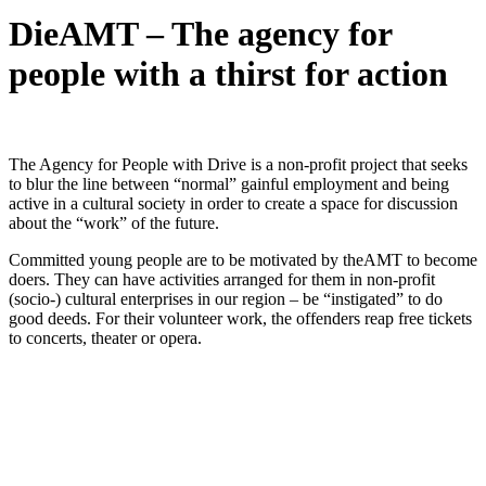
DieAMT – The agency for
people with a thirst for action
The Agency for People with Drive is a non-profit project that seeks
to blur the line between “normal” gainful employment and being
active in a cultural society in order to create a space for discussion
about the “work” of the future.
Committed young people are to be motivated by theAMT to become
doers. They can have activities arranged for them in non-profit
(socio-) cultural enterprises in our region – be “instigated” to do
good deeds. For their volunteer work, the offenders reap free tickets
to concerts, theater or opera.
KUNST UND
KULTUR AKTIV
MITGESTALTEN
Unter ‚Kultur Aktiv‘ verstehen wir das Prinzip, Kunst und Kultur aktiv
mitzugestalten. Unser Verein sieht sich dabei als zivilgesellschaftlicher
Akteur, der Menschen vielfältige Möglichkeiten bietet, Werte wie Freiheit,
Austausch und Dialog sowohl künstlerisch-kreativ als auch demokratisch zu