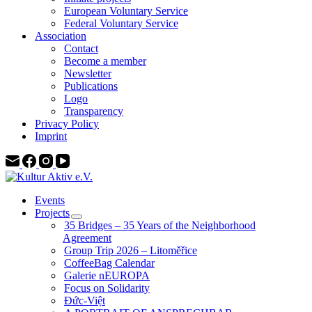
European Voluntary Service
Federal Voluntary Service
Association
Contact
Become a member
Newsletter
Publications
Logo
Transparency
Privacy Policy
Imprint
Events
Projects
35 Bridges – 35 Years of the Neighborhood
Agreement
Group Trip 2026 – Litoměřice
CoffeeBag Calendar
Galerie nEUROPA
Focus on Solidarity
Đức-Việt