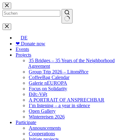
Skip
to
content
No
results
DE
❤ Donate now
Events
Projects
35 Bridges – 35 Years of the Neighborhood
Agreement
Group Trip 2026 – Litoměřice
CoffeeBag Calendar
Galerie nEUROPA
Focus on Solidarity
Đức-Việt
A PORTRAIT OF ANSPRECHBAR
I’m listening – a year in silence
Open Gallery
Winterreisen 2026
Participate
Announcements
Cooperations
Initiate projects