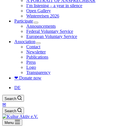
A PORTRAIT OF ANSPRECHBAR
I’m listening – a year in silence
Open Gallery
Winterreisen 2026
Participate
Announcements
Federal Voluntary Service
European Voluntary Service
Association
Contact
Newsletter
Publications
Press
Logo
Transparency
❤ Donate now
DE
Search
✉
Search
Menu