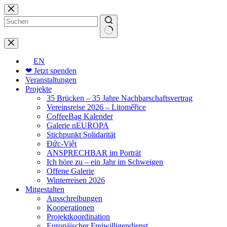
Zum
Inhalt
springen
Keine
Ergebnisse
EN
❤ Jetzt spenden
Veranstaltungen
Projekte
35 Brücken – 35 Jahre Nachbarschaftsvertrag
Vereinsreise 2026 – Litoměřice
CoffeeBag Kalender
Galerie nEUROPA
Stichpunkt Solidarität
Đức-Việt
ANSPRECHBAR im Porträt
Ich höre zu – ein Jahr im Schweigen
Offene Galerie
Winterreisen 2026
Mitgestalten
Ausschreibungen
Kooperationen
Projektkoordination
Europäischer Freiwilligendienst