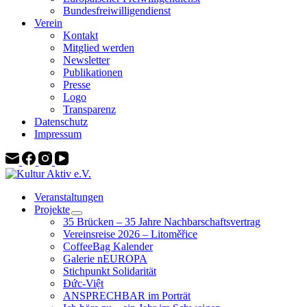
Bundesfreiwilligendienst
Verein
Kontakt
Mitglied werden
Newsletter
Publikationen
Presse
Logo
Transparenz
Datenschutz
Impressum
Veranstaltungen
Projekte
35 Brücken – 35 Jahre Nachbarschaftsvertrag
Vereinsreise 2026 – Litoměřice
CoffeeBag Kalender
Galerie nEUROPA
Stichpunkt Solidarität
Đức-Việt
ANSPRECHBAR im Porträt