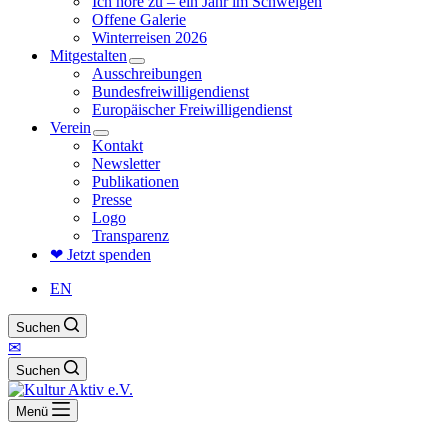
Ich höre zu – ein Jahr im Schweigen
Offene Galerie
Winterreisen 2026
Mitgestalten
Ausschreibungen
Bundesfreiwilligendienst
Europäischer Freiwilligendienst
Verein
Kontakt
Newsletter
Publikationen
Presse
Logo
Transparenz
❤ Jetzt spenden
EN
Suchen
✉
Suchen
Menü