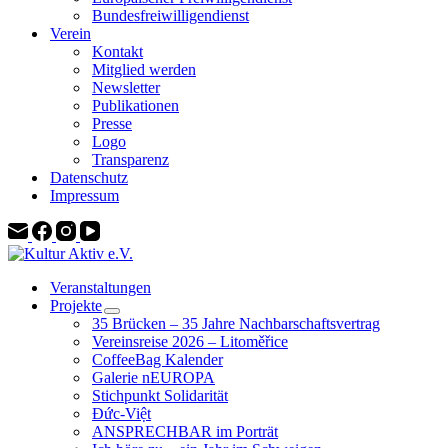
Bundesfreiwilligendienst
Verein
Kontakt
Mitglied werden
Newsletter
Publikationen
Presse
Logo
Transparenz
Datenschutz
Impressum
Veranstaltungen
Projekte
35 Brücken – 35 Jahre Nachbarschaftsvertrag
Vereinsreise 2026 – Litoměřice
CoffeeBag Kalender
Galerie nEUROPA
Stichpunkt Solidarität
Đức-Việt
ANSPRECHBAR im Porträt