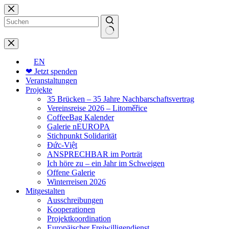
Zum
Inhalt
springen
Keine
Ergebnisse
EN
❤ Jetzt spenden
Veranstaltungen
Projekte
35 Brücken – 35 Jahre Nachbarschaftsvertrag
Vereinsreise 2026 – Litoměřice
CoffeeBag Kalender
Galerie nEUROPA
Stichpunkt Solidarität
Đức-Việt
ANSPRECHBAR im Porträt
Ich höre zu – ein Jahr im Schweigen
Offene Galerie
Winterreisen 2026
Mitgestalten
Ausschreibungen
Kooperationen
Projektkoordination
Europäischer Freiwilligendienst