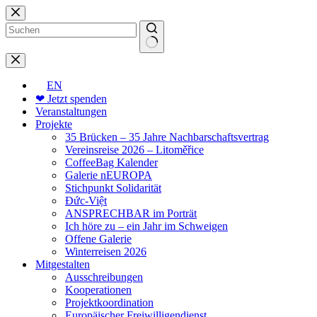
Zum
Inhalt
springen
Keine
Ergebnisse
EN
❤ Jetzt spenden
Veranstaltungen
Projekte
35 Brücken – 35 Jahre Nachbarschaftsvertrag
Vereinsreise 2026 – Litoměřice
CoffeeBag Kalender
Galerie nEUROPA
Stichpunkt Solidarität
Đức-Việt
ANSPRECHBAR im Porträt
Ich höre zu – ein Jahr im Schweigen
Offene Galerie
Winterreisen 2026
Mitgestalten
Ausschreibungen
Kooperationen
Projektkoordination
Europäischer Freiwilligendienst