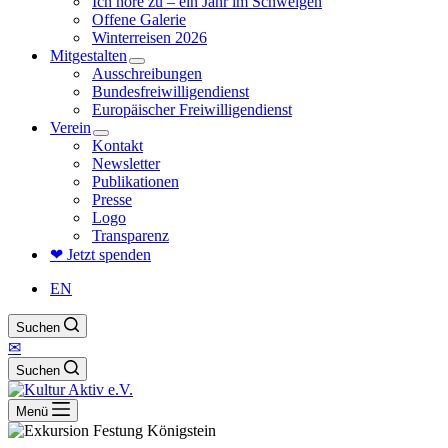
Ich höre zu – ein Jahr im Schweigen
Offene Galerie
Winterreisen 2026
Mitgestalten
Ausschreibungen
Bundesfreiwilligendienst
Europäischer Freiwilligendienst
Verein
Kontakt
Newsletter
Publikationen
Presse
Logo
Transparenz
❤ Jetzt spenden
EN
Suchen
✉
Suchen
Menü