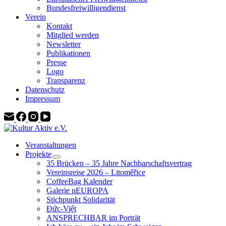
Bundesfreiwilligendienst
Verein
Kontakt
Mitglied werden
Newsletter
Publikationen
Presse
Logo
Transparenz
Datenschutz
Impressum
Veranstaltungen
Projekte
35 Brücken – 35 Jahre Nachbarschaftsvertrag
Vereinsreise 2026 – Litoměřice
CoffeeBag Kalender
Galerie nEUROPA
Stichpunkt Solidarität
Đức-Việt
ANSPRECHBAR im Porträt