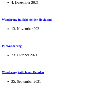
4. Dezember 2021
Wanderung im Schönfelder Hochland
13. November 2021
Pilzwanderung
23. Oktober 2021
Wanderung östlich von Dresden
25. September 2021
KUNST UND
KULTUR AKTIV
MITGESTALTEN
Unter ‚Kultur Aktiv‘ verstehen wir das Prinzip, Kunst und Kultur aktiv
mitzugestalten. Unser Verein sieht sich dabei als zivilgesellschaftlicher