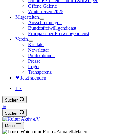
Ich höre zu – ein Jahr im Schweigen
Offene Galerie
Winterreisen 2026
Mitgestalten
Ausschreibungen
Bundesfreiwilligendienst
Europäischer Freiwilligendienst
Verein
Kontakt
Newsletter
Publikationen
Presse
Logo
Transparenz
❤ Jetzt spenden
EN
Suchen
✉
Suchen
Menü