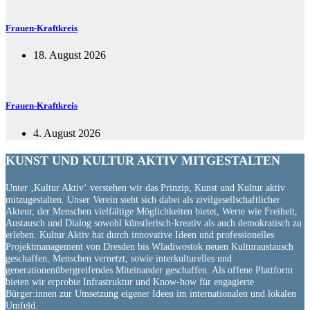
Frauen-Kraftkreis
18. August 2026
Frauen-Kraftkreis
4. August 2026
KUNST UND
KULTUR AKTIV
MITGESTALTEN
Unter ‚Kultur Aktiv‘ verstehen wir das Prinzip, Kunst und Kultur aktiv
mitzugestalten. Unser Verein sieht sich dabei als zivilgesellschaftlicher
Akteur, der Menschen vielfältige Möglichkeiten bietet, Werte wie Freiheit,
Austausch und Dialog sowohl künstlerisch-kreativ als auch demokratisch zu
erleben. Kultur Aktiv hat durch innovative Ideen und professionelles
Projektmanagement von Dresden bis Wladiwostok neuen Kulturaustausch
geschaffen, Menschen vernetzt, sowie interkulturelles und
generationenübergreifendes Miteinander geschaffen. Als offene Plattform
bieten wir erprobte Infrastruktur und Know-how für engagierte
Bürger:innen zur Umsetzung eigener Ideen im internationalen und lokalen
Umfeld.