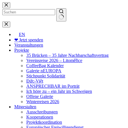
Zum
Inhalt
springen
Keine
Ergebnisse
EN
❤ Jetzt spenden
Veranstaltungen
Projekte
35 Brücken – 35 Jahre Nachbarschaftsvertrag
Vereinsreise 2026 – Litoměřice
CoffeeBag Kalender
Galerie nEUROPA
Stichpunkt Solidarität
Đức-Việt
ANSPRECHBAR im Porträt
Ich höre zu – ein Jahr im Schweigen
Offene Galerie
Winterreisen 2026
Mitgestalten
Ausschreibungen
Kooperationen
Projektkoordination
Europäischer Freiwilligendienst