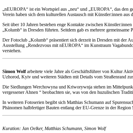
„nEUROPA“ ist ein Wortspiel aus „neu“ und „EUROPA“, das den geogr
Verein haben sich dem kulturellen Austausch mit Künstler:innen aus 
Seit über 10 Jahren bestehen enge Kontakte zwischen Künstler:innen
„Kolumb“ in Dresden führten. Seitdem gab es mehrere gemeinsame Pr
Der Fotoclub „Kolumb“ präsentiert sich derzeit in Dresden mit der A
Ausstellung „Rendezvous mit nEUROPA“ im Kunstraum Vagabundo in 
verstehen.
Simon Wolf
arbeitete viele Jahre als Geschäftsführer von Kultur Akti
Uzhorod, Kyiv und weiteren Städten mit Details vom Straßenrand z
Die Siedlungen Werchowyna und Kriworywnja stehen im Mittelpunkt 
vergessener Ahnen “ beobachten sie, was von den huzulischen Tradit
In weiteren Fotoserien begibt sich Matthias Schumann auf Spurensuc
Phänomen halbfertiger Bauten entlang der EU-Grenze in der Region Sa
Kuration: Jan Oelker, Matthias Schumann, Simon Wolf