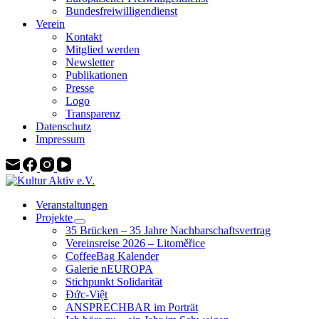
Bundesfreiwilligendienst
Verein
Kontakt
Mitglied werden
Newsletter
Publikationen
Presse
Logo
Transparenz
Datenschutz
Impressum
Veranstaltungen
Projekte
35 Brücken – 35 Jahre Nachbarschaftsvertrag
Vereinsreise 2026 – Litoměřice
CoffeeBag Kalender
Galerie nEUROPA
Stichpunkt Solidarität
Đức-Việt
ANSPRECHBAR im Porträt