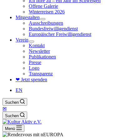
Ich höre zu – ein Jahr im Schweigen
Offene Galerie
Winterreisen 2026
Mitgestalten
Ausschreibungen
Bundesfreiwilligendienst
Europäischer Freiwilligendienst
Verein
Kontakt
Newsletter
Publikationen
Presse
Logo
Transparenz
❤ Jetzt spenden
EN
Suchen
✉
Suchen
Menü