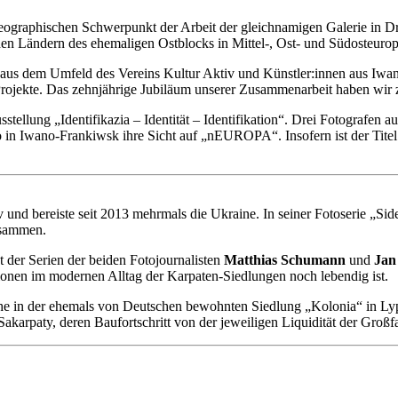
aphischen Schwerpunkt der Arbeit der gleichnamigen Galerie in Dresd
den Ländern des ehemaligen Ostblocks in Mittel-, Ost- und Südosteurop
 aus dem Umfeld des Vereins Kultur Aktiv und Künstler:innen aus Iwan
ojekte. Das zehnjährige Jubiläum unserer Zusammenarbeit haben wir z
usstellung „Identifikazia – Identität – Identifikation“. Drei Fotogra
Iwano-Frankiwsk ihre Sicht auf „nEUROPA“. Insofern ist der Titel
v und bereiste seit 2013 mehrmals die Ukraine. In seiner Fotoserie „Sid
usammen.
der Serien der beiden Fotojournalisten
Matthias Schumann
und
Jan
ionen im modernen Alltag der Karpaten-Siedlungen noch lebendig ist.
he in der ehemals von Deutschen bewohnten Siedlung „Kolonia“ in Lypi
karpaty, deren Baufortschritt von der jeweiligen Liquidität der Großfa