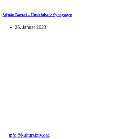
Štěpán Bartoš – Unsichtbare Synagogen
26. Januar 2023
KUNST UND
KULTUR AKTIV
MITGES
Unter ‚Kultur Aktiv‘ verstehen wir das Prinzip, Kunst und Kultur aktiv
Freiheit, Austausch und Dialog sowohl künstlerisch-kreativ als auch
neuen Kulturaustausch geschaffen, Menschen vernetzt, sowie interkul
engagierte Bürger:innen zur Umsetzung eigener Ideen im internation
Bautzner Straße 49, 01099 Dresden
+49 351 811 37 55
info@kulturaktiv.org