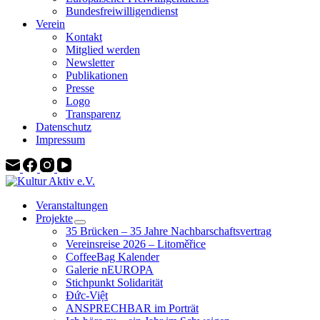
Bundesfreiwilligendienst
Verein
Kontakt
Mitglied werden
Newsletter
Publikationen
Presse
Logo
Transparenz
Datenschutz
Impressum
Veranstaltungen
Projekte
35 Brücken – 35 Jahre Nachbarschaftsvertrag
Vereinsreise 2026 – Litoměřice
CoffeeBag Kalender
Galerie nEUROPA
Stichpunkt Solidarität
Đức-Việt
ANSPRECHBAR im Porträt