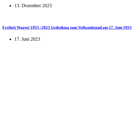
13. Dezember 2023
Freiheit Wagen! 1953 | 2023 Gedenktag zum Volksaufstand am 17. Juni 1953
17. Juni 2023
KUNST UND
KULTUR AKTIV
MITGES
Unter ‚Kultur Aktiv‘ verstehen wir das Prinzip, Kunst und Kultur aktiv
Freiheit, Austausch und Dialog sowohl künstlerisch-kreativ als auch
neuen Kulturaustausch geschaffen, Menschen vernetzt, sowie interkul
engagierte Bürger:innen zur Umsetzung eigener Ideen im internation
Bautzner Straße 49, 01099 Dresden
+49 351 811 37 55