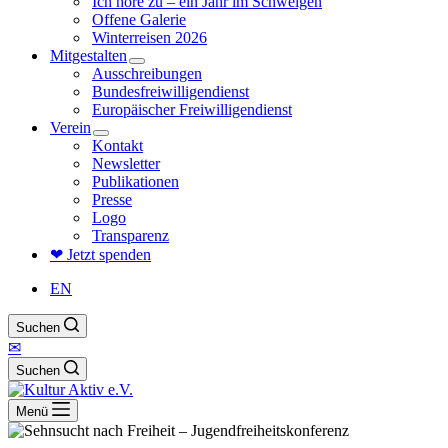
Ich höre zu – ein Jahr im Schweigen
Offene Galerie
Winterreisen 2026
Mitgestalten
Ausschreibungen
Bundesfreiwilligendienst
Europäischer Freiwilligendienst
Verein
Kontakt
Newsletter
Publikationen
Presse
Logo
Transparenz
❤ Jetzt spenden
EN
Suchen
✉
Suchen
Menü