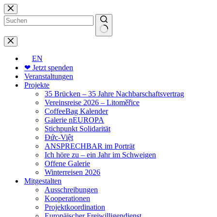
Zum
Inhalt
springen
Keine
Ergebnisse
EN
❤ Jetzt spenden
Veranstaltungen
Projekte
35 Brücken – 35 Jahre Nachbarschaftsvertrag
Vereinsreise 2026 – Litoměřice
CoffeeBag Kalender
Galerie nEUROPA
Stichpunkt Solidarität
Đức-Việt
ANSPRECHBAR im Porträt
Ich höre zu – ein Jahr im Schweigen
Offene Galerie
Winterreisen 2026
Mitgestalten
Ausschreibungen
Kooperationen
Projektkoordination
Europäischer Freiwilligendienst