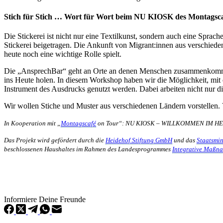
Stich für Stich … Wort für Wort beim NU KIOSK des Montagsc
Die Stickerei ist nicht nur eine Textilkunst, sondern auch eine Spra
Stickerei beigetragen. Die Ankunft von Migrant:innen aus verschieden
heute noch eine wichtige Rolle spielt.
Die „AnsprechBar“ geht an Orte an denen Menschen zusammenkommen 
ins Heute holen. In diesem Workshop haben wir die Möglichkeit, mit 
Instrument des Ausdrucks genutzt werden. Dabei arbeiten nicht nur 
Wir wollen Stiche und Muster aus verschiedenen Ländern vorstellen. V
In Kooperation mit „
Montagscafé
on Tour“: NU KIOSK – WILLKOMMEN IM HERZ
Das Projekt wird gefördert durch die
Heidehof Stiftung GmbH
und das
Staatsmin
beschlossenen Haushaltes im Rahmen des Landesprogrammes
Integrative Maßn
Informiere Deine Freunde