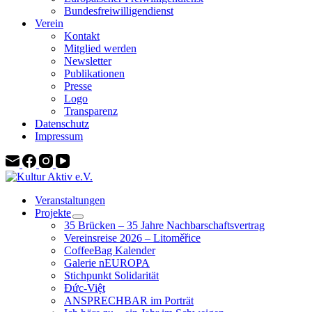
Bundesfreiwilligendienst
Verein
Kontakt
Mitglied werden
Newsletter
Publikationen
Presse
Logo
Transparenz
Datenschutz
Impressum
Veranstaltungen
Projekte
35 Brücken – 35 Jahre Nachbarschaftsvertrag
Vereinsreise 2026 – Litoměřice
CoffeeBag Kalender
Galerie nEUROPA
Stichpunkt Solidarität
Đức-Việt
ANSPRECHBAR im Porträt