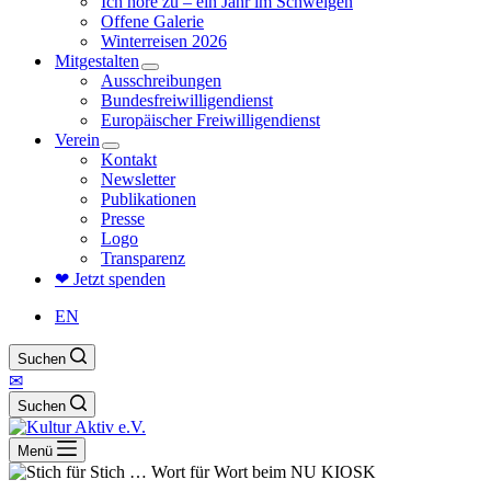
Ich höre zu – ein Jahr im Schweigen
Offene Galerie
Winterreisen 2026
Mitgestalten
Ausschreibungen
Bundesfreiwilligendienst
Europäischer Freiwilligendienst
Verein
Kontakt
Newsletter
Publikationen
Presse
Logo
Transparenz
❤ Jetzt spenden
EN
Suchen
✉
Suchen
Menü