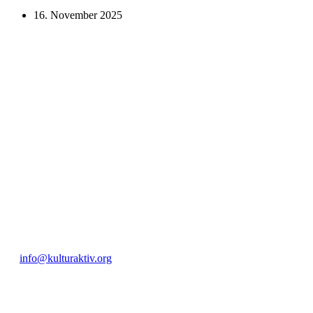
16. November 2025
KUNST UND
KULTUR AKTIV
MITGES
Unter ‚Kultur Aktiv‘ verstehen wir das Prinzip, Kunst und Kultur aktiv
Freiheit, Austausch und Dialog sowohl künstlerisch-kreativ als auch
neuen Kulturaustausch geschaffen, Menschen vernetzt, sowie interkul
engagierte Bürger:innen zur Umsetzung eigener Ideen im internation
Bautzner Straße 49, 01099 Dresden
+49 351 811 37 55
info@kulturaktiv.org
Montag - Freitag 10:00 - 16:00