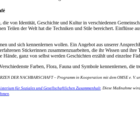
afé
che, die von Identität, Geschichte und Kultur in verschiedenen Gemeins
en Teilen der Welt hat die Techniken und Stile bereichert. Einflüsse au
und sich kennenlernen wollen. Ein Angebot aus unserer AnsprechBar 
erfahrenen Stickerinnen zusammenzuarbeiten, die ihr Wissen und ihre 
die Hände, ganz von selbst werden Geschichten erzählt und einzelne F
erschiedenste Farben, Flora, Fauna und Symbole kennenlernen, die trot
EN DER NACHBARSCHAFT – Programm in Kooperation mit dem OMSE e. V. und
isterium für Soziales und Gesellschaftlichen Zusammenhalt
. Diese Maßnahme wird
ahmen
.