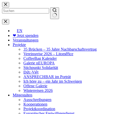
Zum
Inhalt
springen
Keine
Ergebnisse
EN
❤ Jetzt spenden
Veranstaltungen
Projekte
35 Brücken – 35 Jahre Nachbarschaftsvertrag
Vereinsreise 2026 – Litoměřice
CoffeeBag Kalender
Galerie nEUROPA
Stichpunkt Solidarität
Đức-Việt
ANSPRECHBAR im Porträt
Ich höre zu – ein Jahr im Schweigen
Offene Galerie
Winterreisen 2026
Mitgestalten
Ausschreibungen
Kooperationen
Projektkoordination
Europäischer Freiwilligendienst