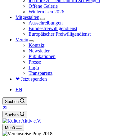
Ich höre zu – ein Jahr im Schweigen
Offene Galerie
Winterreisen 2026
Mitgestalten
Ausschreibungen
Bundesfreiwilligendienst
Europäischer Freiwilligendienst
Verein
Kontakt
Newsletter
Publikationen
Presse
Logo
Transparenz
❤ Jetzt spenden
EN
Suchen
✉
Suchen
Menü