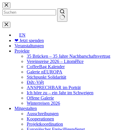
Zum
Inhalt
springen
Keine
Ergebnisse
EN
❤ Jetzt spenden
Veranstaltungen
Projekte
35 Brücken – 35 Jahre Nachbarschaftsvertrag
Vereinsreise 2026 – Litoměřice
CoffeeBag Kalender
Galerie nEUROPA
Stichpunkt Solidarität
Đức-Việt
ANSPRECHBAR im Porträt
Ich höre zu – ein Jahr im Schweigen
Offene Galerie
Winterreisen 2026
Mitgestalten
Ausschreibungen
Kooperationen
Projektkoordination
Europäischer Freiwilligendienst