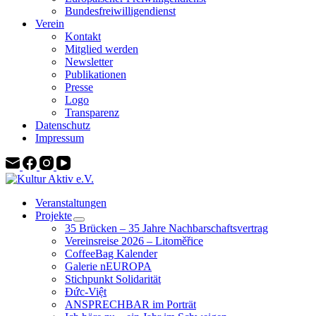
Bundesfreiwilligendienst
Verein
Kontakt
Mitglied werden
Newsletter
Publikationen
Presse
Logo
Transparenz
Datenschutz
Impressum
Veranstaltungen
Projekte
35 Brücken – 35 Jahre Nachbarschaftsvertrag
Vereinsreise 2026 – Litoměřice
CoffeeBag Kalender
Galerie nEUROPA
Stichpunkt Solidarität
Đức-Việt
ANSPRECHBAR im Porträt