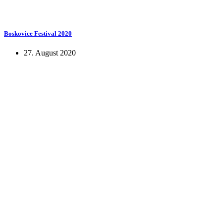
Boskovice Festival 2020
27. August 2020
KUNST UND
KULTUR AKTIV
MITGES
Unter ‚Kultur Aktiv‘ verstehen wir das Prinzip, Kunst und Kultur aktiv
Freiheit, Austausch und Dialog sowohl künstlerisch-kreativ als auch
neuen Kulturaustausch geschaffen, Menschen vernetzt, sowie interkul
engagierte Bürger:innen zur Umsetzung eigener Ideen im internation
Bautzner Straße 49, 01099 Dresden
+49 351 811 37 55