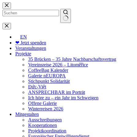
Zum
Inhalt
springen
Keine
Ergebnisse
EN
❤ Jetzt spenden
Veranstaltungen
Projekte
35 Brücken – 35 Jahre Nachbarschaftsvertrag
Vereinsreise 2026 – Litoměřice
CoffeeBag Kalender
Galerie nEUROPA
Stichpunkt Solidarität
Đức-Việt
ANSPRECHBAR im Porträt
Ich höre zu – ein Jahr im Schweigen
Offene Galerie
Winterreisen 2026
Mitgestalten
Ausschreibungen
Kooperationen
Projektkoordination
Europäischer Freiwilligendienst