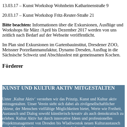
13.03.17 – Kunst Workshop Wohnheim Katharinenstraße 9
20.03.17 – Kunst Workshop Fritz-Reuter-Straße 21
Bitte beachten:
Informationen über die Exkursionen, Ausflüge und
Workshops für März /April bis Dezember 2017 werden von uns
zeitlich nach Bedarf auf der Webseite veröffentlicht.
Im Plan sind Exkursionen im Gartenbauinstitut, Dresdener ZOO,
Meissner Porzellanmanufaktur, Dynamo Dresden, Ausflug in die
Sächsische Schweiz und Abschlussfest mit gemeinsamen Kochen.
Förderer
KUNST UND
KULTUR AKTIV
MITGESTALTEN
Unter ‚Kultur Aktiv‘ verstehen wir das Prinzip, Kunst und Kultur aktiv
mitzugestalten. Unser Verein sieht sich dabei als zivilgesellschaftlicher
Akteur, der Menschen vielfältige Möglichkeiten bietet, Werte wie Freiheit,
Austausch und Dialog sowohl künstlerisch-kreativ als auch demokratisch zu
erleben. Kultur Aktiv hat durch innovative Ideen und professionelles
Projektmanagement von Dresden bis Wladiwostok neuen Kulturaustausch