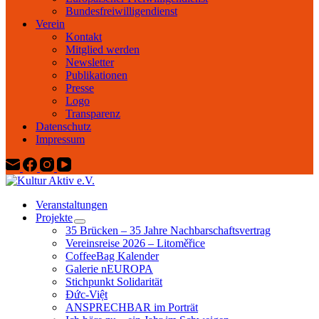
Bundesfreiwilligendienst
Verein
Kontakt
Mitglied werden
Newsletter
Publikationen
Presse
Logo
Transparenz
Datenschutz
Impressum
Veranstaltungen
Projekte
35 Brücken – 35 Jahre Nachbarschaftsvertrag
Vereinsreise 2026 – Litoměřice
CoffeeBag Kalender
Galerie nEUROPA
Stichpunkt Solidarität
Đức-Việt
ANSPRECHBAR im Porträt