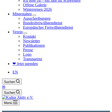
Ich höre zu – ein Jahr im Schweigen
Offene Galerie
Winterreisen 2026
Mitgestalten
Ausschreibungen
Bundesfreiwilligendienst
Europäischer Freiwilligendienst
Verein
Kontakt
Newsletter
Publikationen
Presse
Logo
Transparenz
❤ Jetzt spenden
EN
Suchen
✉
Suchen
Menü