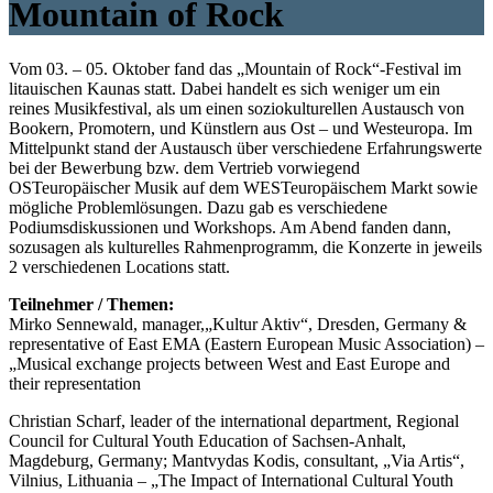
Mountain of Rock
Vom 03. – 05. Oktober fand das „Mountain of Rock“-Festival im
litauischen Kaunas statt. Dabei handelt es sich weniger um ein
reines Musikfestival, als um einen soziokulturellen Austausch von
Bookern, Promotern, und Künstlern aus Ost – und Westeuropa. Im
Mittelpunkt stand der Austausch über verschiedene Erfahrungswerte
bei der Bewerbung bzw. dem Vertrieb vorwiegend
OSTeuropäischer Musik auf dem WESTeuropäischem Markt sowie
mögliche Problemlösungen. Dazu gab es verschiedene
Podiumsdiskussionen und Workshops. Am Abend fanden dann,
sozusagen als kulturelles Rahmenprogramm, die Konzerte in jeweils
2 verschiedenen Locations statt.
Teilnehmer / Themen:
Mirko Sennewald, manager,„Kultur Aktiv“, Dresden, Germany &
representative of East EMA (Eastern European Music Association) –
„Musical exchange projects between West and East Europe and
their representation
Christian Scharf, leader of the international department, Regional
Council for Cultural Youth Education of Sachsen-Anhalt,
Magdeburg, Germany; Mantvydas Kodis, consultant, „Via Artis“,
Vilnius, Lithuania – „The Impact of International Cultural Youth