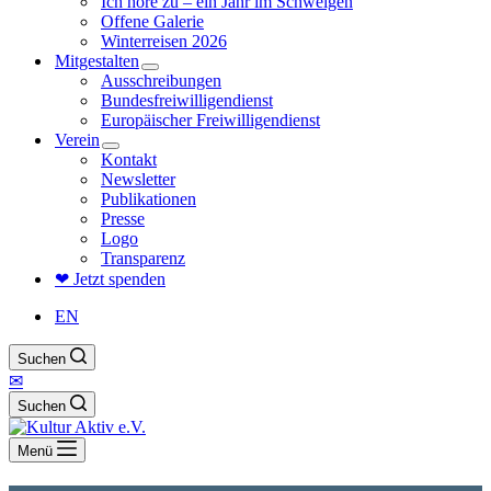
Ich höre zu – ein Jahr im Schweigen
Offene Galerie
Winterreisen 2026
Mitgestalten
Ausschreibungen
Bundesfreiwilligendienst
Europäischer Freiwilligendienst
Verein
Kontakt
Newsletter
Publikationen
Presse
Logo
Transparenz
❤ Jetzt spenden
EN
Suchen
✉
Suchen
Menü