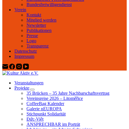
Bundesfreiwilligendienst
Verein
Kontakt
Mitglied werden
Newsletter
Publikationen
Presse
Logo
Transparenz
Datenschutz
Impressum
Veranstaltungen
Projekte
35 Brücken – 35 Jahre Nachbarschaftsvertrag
Vereinsreise 2026 – Litoměřice
CoffeeBag Kalender
Galerie nEUROPA
Stichpunkt Solidarität
Đức-Việt
ANSPRECHBAR im Porträt