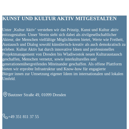
KUNST UND
KULTUR AKTIV
MITGESTALTEN
Unter ‚Kultur Aktiv‘ verstehen wir das Prinzip, Kunst und Kultur aktiv
mitzugestalten. Unser Verein sieht sich dabei als zivilgesellschaftlicher
Akteur, der Menschen vielfältige Möglichkeiten bietet, Werte wie Freiheit,
Austausch und Dialog sowohl künstlerisch-kreativ als auch demokratisch zu
erleben. Kultur Aktiv hat durch innovative Ideen und professionelles
Projektmanagement von Dresden bis Wladiwostok neuen Kulturaustausch
geschaffen, Menschen vernetzt, sowie interkulturelles und
generationenübergreifendes Miteinander geschaffen. Als offene Plattform
bieten wir erprobte Infrastruktur und Know-how für engagierte
Bürger:innen zur Umsetzung eigener Ideen im internationalen und lokalen
Umfeld.
Bautzner Straße 49, 01099 Dresden
+49 351 811 37 55