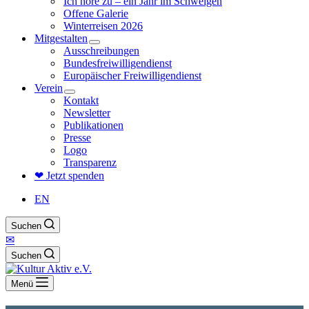
Ich höre zu – ein Jahr im Schweigen
Offene Galerie
Winterreisen 2026
Mitgestalten
Ausschreibungen
Bundesfreiwilligendienst
Europäischer Freiwilligendienst
Verein
Kontakt
Newsletter
Publikationen
Presse
Logo
Transparenz
❤ Jetzt spenden
EN
Suchen
✉
Suchen
Menü