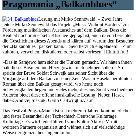
Pragomania „Balkanblues“
Lesung mit Mirko Sennewald. – Zwei Jahre
leitete Mirko Sennewald das Projekt „Music Without Borders“ zur
Förderung musikalischen Austausches auf dem Balkan. Dass die
Realität noch immer sehr Klischee-geprägt ist, auch davon berichten
die Geschichten dieses Abends und klären auf, warum den Besucher
der „Balkanblues“ packen kann. – Seid herzlich eingeladen! – Zum
zuhören, verweilen, diskutieren oder selbst vorlesen. | Eintritt frei!
»Das in Sarajewo ham sicher die Türken gemacht. Wir hätten ihnen
halt dieses Bosnien und Herzegowina nich nehmen sollen.« So
spricht der Brave Soldat Schwejk aus seiner Sicht über die
Vorgänge auf dem Balkan zu seiner Zeit. Was in Haseks berühmten
Roman über den Balkan gesagt wird, wo heute noch
Schwierigkeiten liegen und vieles mehr, dies aus Sicht verschiedener
Autoren bietet diese offene musikalische Lesung. Neben Hasek
dabei: Andrzej Stasiuk, Garth Cartwrigt u.v.a.m.
Das Festival Prag-o-Mania ist seit mehreren Jahren kontinuierlicher
und fester Bestandteil der Tschechisch-Deutsche Kulturtage
Kulturtage. Es wird federführend vom Kultur Aktiv e.V. mit
weiteren Partnern organisiert und widmet sich auf vielschichtige
Weise der grenznahen Jugendkultur.