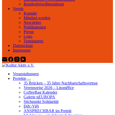
Bundesfreiwilligendienst
Verein
Kontakt
Mitglied werden
Newsletter
Publikationen
Presse
Logo
Transparenz
Datenschutz
Impressum
Veranstaltungen
Projekte
35 Brücken – 35 Jahre Nachbarschaftsvertrag
Vereinsreise 2026 – Litoměřice
CoffeeBag Kalender
Galerie nEUROPA
Stichpunkt Solidarität
Đức-Việt
ANSPRECHBAR im Porträt