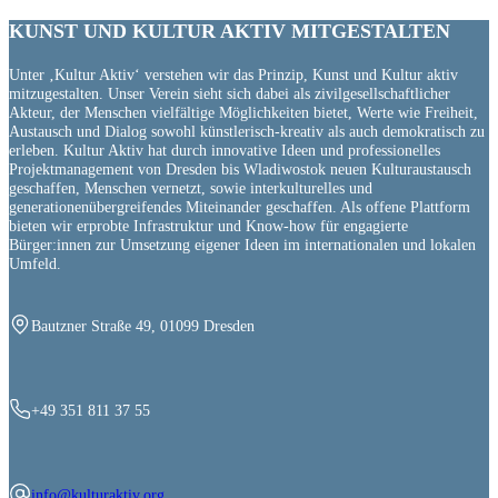
KUNST UND
KULTUR AKTIV
MITGESTALTEN
Unter ‚Kultur Aktiv‘ verstehen wir das Prinzip, Kunst und Kultur aktiv
mitzugestalten. Unser Verein sieht sich dabei als zivilgesellschaftlicher
Akteur, der Menschen vielfältige Möglichkeiten bietet, Werte wie Freiheit,
Austausch und Dialog sowohl künstlerisch-kreativ als auch demokratisch zu
erleben. Kultur Aktiv hat durch innovative Ideen und professionelles
Projektmanagement von Dresden bis Wladiwostok neuen Kulturaustausch
geschaffen, Menschen vernetzt, sowie interkulturelles und
generationenübergreifendes Miteinander geschaffen. Als offene Plattform
bieten wir erprobte Infrastruktur und Know-how für engagierte
Bürger:innen zur Umsetzung eigener Ideen im internationalen und lokalen
Umfeld.
Bautzner Straße 49, 01099 Dresden
+49 351 811 37 55
info@kulturaktiv.org