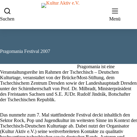
Zum
Inhalt
springen
Suchen
Menü
Pragomania Festival 2007
Pragomania ist eine
Veranstaltungsreihe im Rahmen der Tschechisch – Deutschen
Kulturtage, veranstaltet von der Brücke/Most-Stiftung, dem
Tschechischem Zentrum Dresden sowie der Landeshauptstadt Dresden
unter der Schirmherrschaft von Prof. Dr. Milbradt, Ministerpräsident
des Freistaates Sachsen und S.E. JUDr. Rudolf Jindrák, Botschafter
der Tschechischen Republik.
Das nunmehr zum 7. Mal stattfindende Festival deckt inhaltlich den
Sektor Rock, Pop und Jugendkultur im weitesten Sinne im Kontext der
Tschechisch-Deutschen Kulturtage ab. Dabei nutzt der Organisator
(Kultur Aktiv e.V.) seine weitverbreiteten Kontakte zu qualitativ
hochwertiger tschechischer sowie deutscher Bands, Autoren und