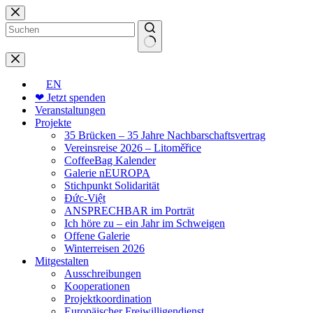
Zum
Inhalt
springen
Keine
Ergebnisse
EN
❤ Jetzt spenden
Veranstaltungen
Projekte
35 Brücken – 35 Jahre Nachbarschaftsvertrag
Vereinsreise 2026 – Litoměřice
CoffeeBag Kalender
Galerie nEUROPA
Stichpunkt Solidarität
Đức-Việt
ANSPRECHBAR im Porträt
Ich höre zu – ein Jahr im Schweigen
Offene Galerie
Winterreisen 2026
Mitgestalten
Ausschreibungen
Kooperationen
Projektkoordination
Europäischer Freiwilligendienst