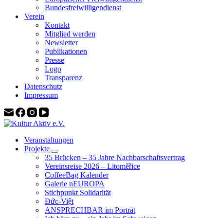
Bundesfreiwilligendienst
Verein
Kontakt
Mitglied werden
Newsletter
Publikationen
Presse
Logo
Transparenz
Datenschutz
Impressum
Veranstaltungen
Projekte
35 Brücken – 35 Jahre Nachbarschaftsvertrag
Vereinsreise 2026 – Litoměřice
CoffeeBag Kalender
Galerie nEUROPA
Stichpunkt Solidarität
Đức-Việt
ANSPRECHBAR im Porträt