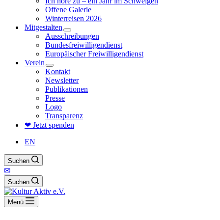
Ich höre zu – ein Jahr im Schweigen
Offene Galerie
Winterreisen 2026
Mitgestalten
Ausschreibungen
Bundesfreiwilligendienst
Europäischer Freiwilligendienst
Verein
Kontakt
Newsletter
Publikationen
Presse
Logo
Transparenz
❤ Jetzt spenden
EN
Suchen
✉
Suchen
Menü