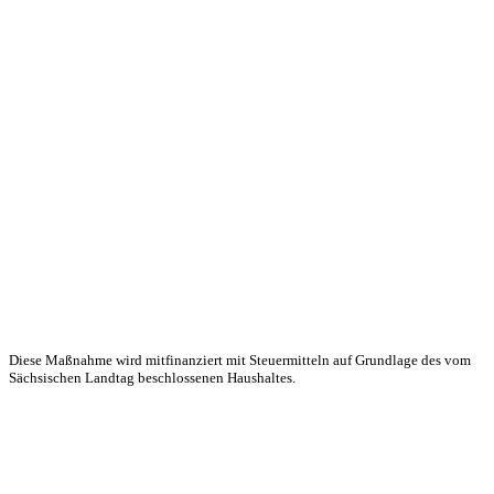
Diese Maßnahme wird mitfinanziert mit Steuermitteln auf Grundlage des vom
Sächsischen Landtag beschlossenen Haushaltes.
KUNST UND
KULTUR AKTIV
MITGESTALTEN
Unter ‚Kultur Aktiv‘ verstehen wir das Prinzip, Kunst und Kultur aktiv
mitzugestalten. Unser Verein sieht sich dabei als zivilgesellschaftlicher