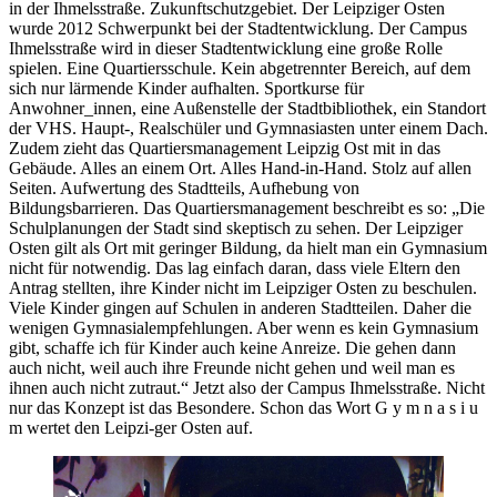
in der Ihmelsstraße. Zukunftschutzgebiet. Der Leipziger Osten
wurde 2012 Schwerpunkt bei der Stadtentwicklung. Der Campus
Ihmelsstraße wird in dieser Stadtentwicklung eine große Rolle
spielen. Eine Quartiersschule. Kein abgetrennter Bereich, auf dem
sich nur lärmende Kinder aufhalten. Sportkurse für
Anwohner_innen, eine Außenstelle der Stadtbibliothek, ein Standort
der VHS. Haupt-, Realschüler und Gymnasiasten unter einem Dach.
Zudem zieht das Quartiersmanagement Leipzig Ost mit in das
Gebäude. Alles an einem Ort. Alles Hand-in-Hand. Stolz auf allen
Seiten. Aufwertung des Stadtteils, Aufhebung von
Bildungsbarrieren. Das Quartiersmanagement beschreibt es so: „Die
Schulplanungen der Stadt sind skeptisch zu sehen. Der Leipziger
Osten gilt als Ort mit geringer Bildung, da hielt man ein Gymnasium
nicht für notwendig. Das lag einfach daran, dass viele Eltern den
Antrag stellten, ihre Kinder nicht im Leipziger Osten zu beschulen.
Viele Kinder gingen auf Schulen in anderen Stadtteilen. Daher die
wenigen Gymnasialempfehlungen. Aber wenn es kein Gymnasium
gibt, schaffe ich für Kinder auch keine Anreize. Die gehen dann
auch nicht, weil auch ihre Freunde nicht gehen und weil man es
ihnen auch nicht zutraut.“ Jetzt also der Campus Ihmelsstraße. Nicht
nur das Konzept ist das Besondere. Schon das Wort G y m n a s i u
m wertet den Leipzi-ger Osten auf.