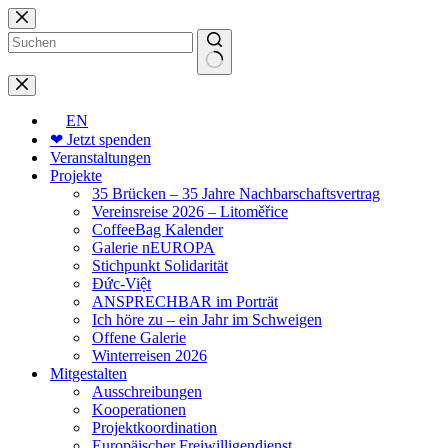
Zum
Inhalt
springen
Keine
Ergebnisse
EN
❤ Jetzt spenden
Veranstaltungen
Projekte
35 Brücken – 35 Jahre Nachbarschaftsvertrag
Vereinsreise 2026 – Litoměřice
CoffeeBag Kalender
Galerie nEUROPA
Stichpunkt Solidarität
Đức-Việt
ANSPRECHBAR im Porträt
Ich höre zu – ein Jahr im Schweigen
Offene Galerie
Winterreisen 2026
Mitgestalten
Ausschreibungen
Kooperationen
Projektkoordination
Europäischer Freiwilligendienst