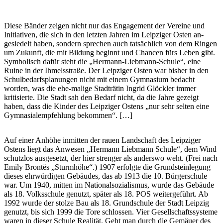
Diese Bänder zeigen nicht nur das Engagement der Vereine und
Initiativen, die sich in den letzten Jahren im Leipziger Osten an-
gesiedelt haben, sondern sprechen auch tatsächlich von dem Ringen
um Zukunft, die mit Bildung beginnt und Chancen fürs Leben gibt.
Symbolisch dafür steht die „Hermann-Liebmann-Schule“, eine
Ruine in der Ihmelsstraße. Der Leipziger Osten war bisher in den
Schulbedarfsplanungen nicht mit einem Gymnasium bedacht
worden, was die ehe-malige Stadträtin Ingrid Glöckler immer
kritisierte. Die Stadt sah den Bedarf nicht, da die Jahre gezeigt
haben, dass die Kinder des Leipziger Ostens „nur sehr selten eine
Gymnasialempfehlung bekommen“. […]
Auf einer Anhöhe inmitten der rauen Landschaft des Leipziger
Ostens liegt das Anwesen „Hermann Liebmann Schule“, dem Wind
schutzlos ausgesetzt, der hier strenger als anderswo weht. (Frei nach
Emily Brontës „Sturmhöhe“.) 1907 erfolgte die Grundsteinlegung
dieses ehrwürdigen Gebäudes, das ab 1913 die 10. Bürgerschule
war. Um 1940, mitten im Nationalsozialismus, wurde das Gebäude
als 18. Volksschule genutzt, später als 18. POS weitergeführt. Ab
1992 wurde der stolze Bau als 18. Grundschule der Stadt Leipzig
genutzt, bis sich 1999 die Tore schlossen. Vier Gesellschaftssysteme
waren in dieser Schule Realität. Geht man durch die Gemäuer des