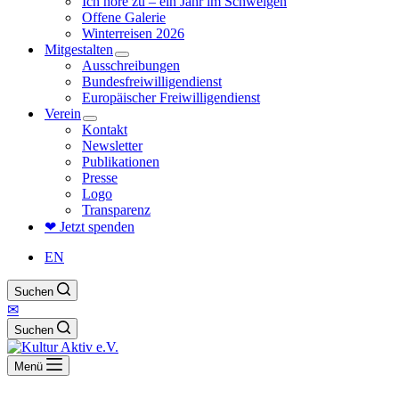
Ich höre zu – ein Jahr im Schweigen
Offene Galerie
Winterreisen 2026
Mitgestalten
Ausschreibungen
Bundesfreiwilligendienst
Europäischer Freiwilligendienst
Verein
Kontakt
Newsletter
Publikationen
Presse
Logo
Transparenz
❤ Jetzt spenden
EN
Suchen
✉
Suchen
Menü