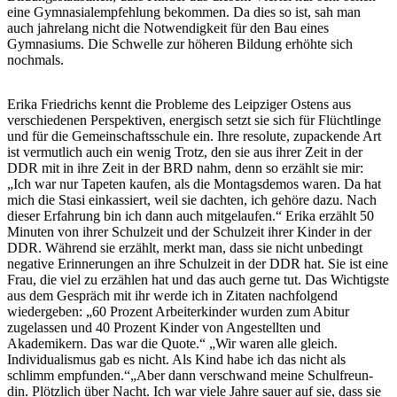
eine Gymnasialempfehlung bekommen. Da dies so ist, sah man
auch jahrelang nicht die Notwendigkeit für den Bau eines
Gymnasiums. Die Schwelle zur höheren Bildung erhöhte sich
nochmals.
Erika Friedrichs kennt die Probleme des Leipziger Ostens aus
verschiedenen Perspektiven, energisch setzt sie sich für Flüchtlinge
und für die Gemeinschaftsschule ein. Ihre resolute, zupackende Art
ist vermutlich auch ein wenig Trotz, den sie aus ihrer Zeit in der
DDR mit in ihre Zeit in der BRD nahm, denn so erzählt sie mir:
„Ich war nur Tapeten kaufen, als die Montagsdemos waren. Da hat
mich die Stasi einkassiert, weil sie dachten, ich gehöre dazu. Nach
dieser Erfahrung bin ich dann auch mitgelaufen.“ Erika erzählt 50
Minuten von ihrer Schulzeit und der Schulzeit ihrer Kinder in der
DDR. Während sie erzählt, merkt man, dass sie nicht unbedingt
negative Erinnerungen an ihre Schulzeit in der DDR hat. Sie ist eine
Frau, die viel zu erzählen hat und das auch gerne tut. Das Wichtigste
aus dem Gespräch mit ihr werde ich in Zitaten nachfolgend
wiedergeben: „60 Prozent Arbeiterkinder wurden zum Abitur
zugelassen und 40 Prozent Kinder von Angestellten und
Akademikern. Das war die Quote.“ „Wir waren alle gleich.
Individualismus gab es nicht. Als Kind habe ich das nicht als
schlimm empfunden.“„Aber dann verschwand meine Schulfreun-
din. Plötzlich über Nacht. Ich war viele Jahre sauer auf sie, dass sie