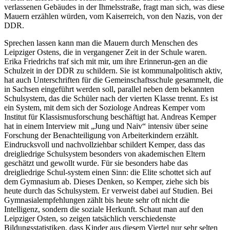
verlassenen Gebäudes in der Ihmelsstraße, fragt man sich, was diese
Mauern erzählen würden, vom Kaiserreich, von den Nazis, von der
DDR.
Sprechen lassen kann man die Mauern durch Menschen des
Leipziger Ostens, die in vergangener Zeit in der Schule waren.
Erika Friedrichs traf sich mit mir, um ihre Erinnerun-gen an die
Schulzeit in der DDR zu schildern. Sie ist kommunalpolitisch aktiv,
hat auch Unterschriften für die Gemeinschaftsschule gesammelt, die
in Sachsen eingeführt werden soll, parallel neben dem bekannten
Schulsystem, das die Schüler nach der vierten Klasse trennt. Es ist
ein System, mit dem sich der Soziologe Andreas Kemper vom
Institut für Klassismusforschung beschäftigt hat. Andreas Kemper
hat in einem Interview mit „Jung und Naiv“ intensiv über seine
Forschung der Benachteiligung von Arbeiterkindern erzählt.
Eindrucksvoll und nachvollziehbar schildert Kemper, dass das
dreigliedrige Schulsystem besonders von akademischen Eltern
geschätzt und gewollt wurde. Für sie besonders habe das
dreigliedrige Schul-system einen Sinn: die Elite schottet sich auf
dem Gymnasium ab. Dieses Denken, so Kemper, ziehe sich bis
heute durch das Schulsystem. Er verweist dabei auf Studien. Bei
Gymnasialempfehlungen zählt bis heute sehr oft nicht die
Intelligenz, sondern die soziale Herkunft. Schaut man auf den
Leipziger Osten, so zeigen tatsächlich verschiedenste
Bildungsstatistiken, dass Kinder aus diesem Viertel nur sehr selten