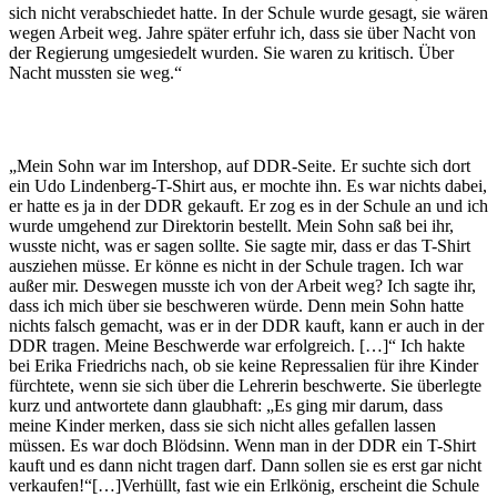
sich nicht verabschiedet hatte. In der Schule wurde gesagt, sie wären
wegen Arbeit weg. Jahre später erfuhr ich, dass sie über Nacht von
der Regierung umgesiedelt wurden. Sie waren zu kritisch. Über
Nacht mussten sie weg.“
„Mein Sohn war im Intershop, auf DDR-Seite. Er suchte sich dort
ein Udo Lindenberg-T-Shirt aus, er mochte ihn. Es war nichts dabei,
er hatte es ja in der DDR gekauft. Er zog es in der Schule an und ich
wurde umgehend zur Direktorin bestellt. Mein Sohn saß bei ihr,
wusste nicht, was er sagen sollte. Sie sagte mir, dass er das T-Shirt
ausziehen müsse. Er könne es nicht in der Schule tragen. Ich war
außer mir. Deswegen musste ich von der Arbeit weg? Ich sagte ihr,
dass ich mich über sie beschweren würde. Denn mein Sohn hatte
nichts falsch gemacht, was er in der DDR kauft, kann er auch in der
DDR tragen. Meine Beschwerde war erfolgreich. […]“ Ich hakte
bei Erika Friedrichs nach, ob sie keine Repressalien für ihre Kinder
fürchtete, wenn sie sich über die Lehrerin beschwerte. Sie überlegte
kurz und antwortete dann glaubhaft: „Es ging mir darum, dass
meine Kinder merken, dass sie sich nicht alles gefallen lassen
müssen. Es war doch Blödsinn. Wenn man in der DDR ein T-Shirt
kauft und es dann nicht tragen darf. Dann sollen sie es erst gar nicht
verkaufen!“[…]Verhüllt, fast wie ein Erlkönig, erscheint die Schule