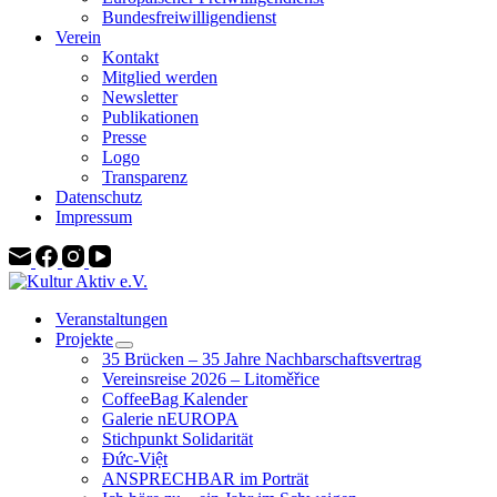
Bundesfreiwilligendienst
Verein
Kontakt
Mitglied werden
Newsletter
Publikationen
Presse
Logo
Transparenz
Datenschutz
Impressum
Veranstaltungen
Projekte
35 Brücken – 35 Jahre Nachbarschaftsvertrag
Vereinsreise 2026 – Litoměřice
CoffeeBag Kalender
Galerie nEUROPA
Stichpunkt Solidarität
Đức-Việt
ANSPRECHBAR im Porträt