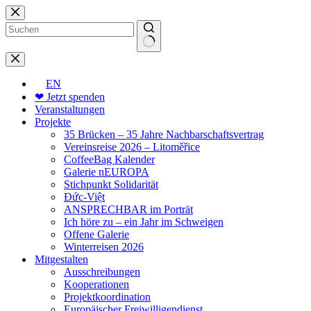
Zum
Inhalt
springen
Keine
Ergebnisse
EN
❤ Jetzt spenden
Veranstaltungen
Projekte
35 Brücken – 35 Jahre Nachbarschaftsvertrag
Vereinsreise 2026 – Litoměřice
CoffeeBag Kalender
Galerie nEUROPA
Stichpunkt Solidarität
Đức-Việt
ANSPRECHBAR im Porträt
Ich höre zu – ein Jahr im Schweigen
Offene Galerie
Winterreisen 2026
Mitgestalten
Ausschreibungen
Kooperationen
Projektkoordination
Europäischer Freiwilligendienst