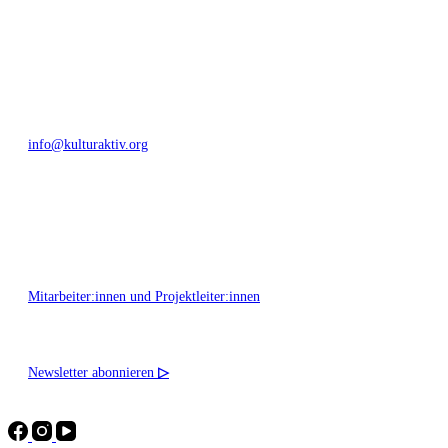
+49 351 811 37 55
info@kulturaktiv.org
Montag - Freitag 10:00 - 16:00
Mitarbeiter:innen und Projektleiter:innen
Newsletter abonnieren
▷