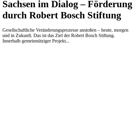
Sachsen im Dialog – Förderung
durch Robert Bosch Stiftung
Gesellschaftliche Veränderungsprozesse anstoßen – heute, morgen
und in Zukunft. Das ist das Ziel der Robert Bosch Stiftung.
Innerhalb gemeinnütziger Projekt...
KUNST UND
KULTUR AKTIV
MITGESTALTEN
Unter ‚Kultur Aktiv‘ verstehen wir das Prinzip, Kunst und Kultur aktiv
mitzugestalten. Unser Verein sieht sich dabei als zivilgesellschaftlicher
Akteur, der Menschen vielfältige Möglichkeiten bietet, Werte wie Freiheit,
Austausch und Dialog sowohl künstlerisch-kreativ als auch demokratisch zu
erleben. Kultur Aktiv hat durch innovative Ideen und professionelles
Projektmanagement von Dresden bis Wladiwostok neuen Kulturaustausch
geschaffen, Menschen vernetzt, sowie interkulturelles und
generationenübergreifendes Miteinander geschaffen. Als offene Plattform
bieten wir erprobte Infrastruktur und Know-how für engagierte
Bürger:innen zur Umsetzung eigener Ideen im internationalen und lokalen
Umfeld.
Bautzner Straße 49, 01099 Dresden