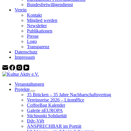
Bundesfreiwilligendienst
Verein
Kontakt
Mitglied werden
Newsletter
Publikationen
Presse
Logo
Transparenz
Datenschutz
Impressum
Veranstaltungen
Projekte
35 Brücken – 35 Jahre Nachbarschaftsvertrag
Vereinsreise 2026 – Litoměřice
CoffeeBag Kalender
Galerie nEUROPA
Stichpunkt Solidarität
Đức-Việt
ANSPRECHBAR im Porträt