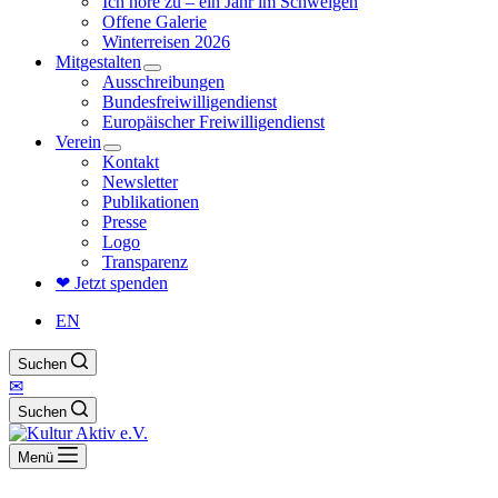
Ich höre zu – ein Jahr im Schweigen
Offene Galerie
Winterreisen 2026
Mitgestalten
Ausschreibungen
Bundesfreiwilligendienst
Europäischer Freiwilligendienst
Verein
Kontakt
Newsletter
Publikationen
Presse
Logo
Transparenz
❤ Jetzt spenden
EN
Suchen
✉
Suchen
Menü