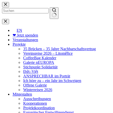
Zum
Inhalt
springen
Keine
Ergebnisse
EN
❤ Jetzt spenden
Veranstaltungen
Projekte
35 Brücken – 35 Jahre Nachbarschaftsvertrag
Vereinsreise 2026 – Litoměřice
CoffeeBag Kalender
Galerie nEUROPA
Stichpunkt Solidarität
Đức-Việt
ANSPRECHBAR im Porträt
Ich höre zu – ein Jahr im Schweigen
Offene Galerie
Winterreisen 2026
Mitgestalten
Ausschreibungen
Kooperationen
Projektkoordination
Europäischer Freiwilligendienst