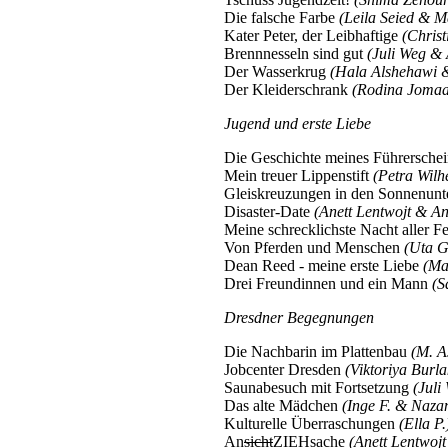
Die falsche Farbe
(Leila Seied & M
Kater Peter, der Leibhaftige
(Christ
Brennnesseln sind gut
(Juli Weg & 
Der Wasserkrug
(Hala Alshehawi &
Der Kleiderschrank
(Rodina Jomaa
Jugend und erste Liebe
Die Geschichte meines Führersche
Mein treuer Lippenstift
(Petra Wilh
Gleiskreuzungen in den Sonnenun
Disaster-Date
(Anett Lentwojt & An
Meine schrecklichste Nacht aller F
Von Pferden und Menschen
(Uta G
Dean Reed ‐ meine erste Liebe
(Ma
Drei Freundinnen und ein Mann
(S
Dresdner Begegnungen
Die Nachbarin im Plattenbau
(M. A
Jobcenter Dresden
(Viktoriya Burl
Saunabesuch mit Fortsetzung
(Juli
Das alte Mädchen
(Inge F. & Naza
Kulturelle Überraschungen
(Ella P.
An
sicht
ZIEHsache
(Anett Lentwoj