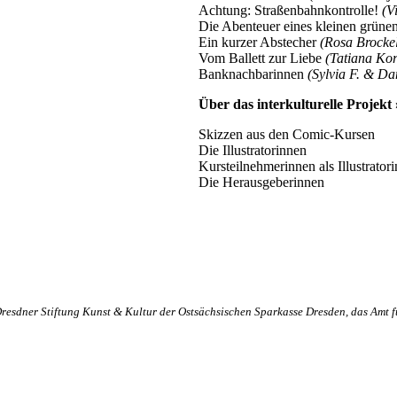
Achtung: Straßenbahnkontrolle!
(V
Die Abenteuer eines kleinen grün
Ein kurzer Abstecher
(Rosa Brocke
Vom Ballett zur Liebe
(Tatiana Ko
Banknachbarinnen
(Sylvia F. & Dan
Über das interkulturelle Proje
Skizzen aus den Comic-Kursen
Die Illustratorinnen
Kursteilnehmerinnen als Illustrator
Die Herausgeberinnen
Dresdner Stiftung Kunst & Kultur der Ostsächsischen Sparkasse Dresden, das Amt