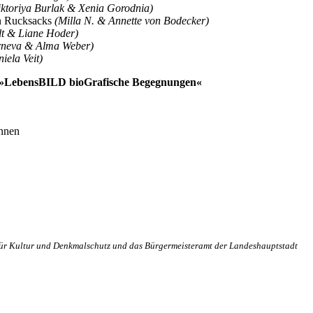
iktoriya Burlak & Xenia Gorodnia)
en Rucksacks
(Milla N. & Annette von Bodecker)
lt & Liane Hoder)
rneva & Alma Weber)
iela Veit)
kt »LebensBILD bioGrafische Begegnungen«
innen
 für Kultur und Denkmalschutz und das Bürgermeisteramt der Landeshauptstadt