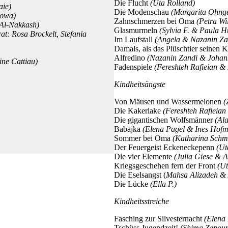
Die Flucht
(Uta Rolland)
aie)
Die Modenschau
(Margarita Ohn
kowa)
Zahnschmerzen bei Oma
(Petra Wi
 Al-Nakkash)
Glasmurmeln
(Sylvia F. & Paula H
t: Rosa Brockelt, Stefania
Im Laufstall
(Angela & Nazanin Za
Damals, als das Plüschtier seinen 
Alfredino
(Nazanin Zandi & Johan
ine Cattiau)
Fadenspiele
(Fereshteh Rafieian &
Kindheitsängste
Von Mäusen und Wassermelonen
(
Die Kakerlake
(Fereshteh Rafieia
Die gigantischen Wolfsmänner
(Al
Babajka
(Elena Pagel & Ines Hof
Sommer bei Oma
(Katharina Schmi
Der Feuergeist Eckeneckepenn
(Ut
Die vier Elemente
(Julia Giese & A
Kriegsgeschehen fern der Front
(U
Die Eselsangst (
Mahsa Alizadeh & A
Die Lücke
(Ella P.)
Kindheitsstreiche
Fasching zur Silvesternacht
(Elena
Tschüss Jugendzeit!
(Shima Zenouri