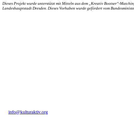
Dieses Projekt wurde unterstützt mit Mitteln aus dem „Kreativ Bootser“-Matchi
Landeshauptstadt Dresden. Dieses Vorhaben wurde gefördert vom Bundesministe
KUNST UND
KULTUR AKTIV
MITGES
Unter ‚Kultur Aktiv‘ verstehen wir das Prinzip, Kunst und Kultur aktiv
Freiheit, Austausch und Dialog sowohl künstlerisch-kreativ als auch
neuen Kulturaustausch geschaffen, Menschen vernetzt, sowie interkul
engagierte Bürger:innen zur Umsetzung eigener Ideen im internation
Bautzner Straße 49, 01099 Dresden
+49 351 811 37 55
info@kulturaktiv.org