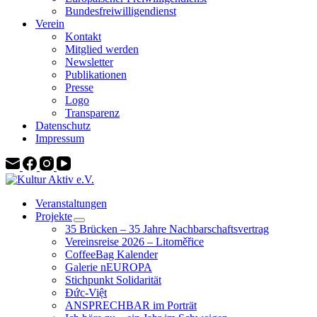
Bundesfreiwilligendienst
Verein
Kontakt
Mitglied werden
Newsletter
Publikationen
Presse
Logo
Transparenz
Datenschutz
Impressum
Veranstaltungen
Projekte
35 Brücken – 35 Jahre Nachbarschaftsvertrag
Vereinsreise 2026 – Litoměřice
CoffeeBag Kalender
Galerie nEUROPA
Stichpunkt Solidarität
Đức-Việt
ANSPRECHBAR im Porträt