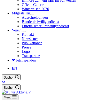
Ich höre zu – ein Jahr im Schweigen
Offene Galerie
Winterreisen 2026
Mitgestalten
Ausschreibungen
Bundesfreiwilligendienst
Europäischer Freiwilligendienst
Verein
Kontakt
Newsletter
Publikationen
Presse
Logo
Transparenz
❤ Jetzt spenden
EN
Suchen
✉
Suchen
Menü