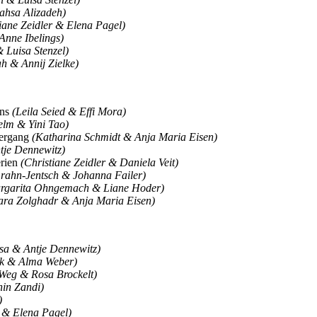
ahsa Alizadeh)
iane Zeidler & Elena Pagel)
Anne Ibelings)
 Luisa Stenzel)
h & Annij Zielke)
ins
(Leila Seied & Effi Mora)
elm & Yini Tao)
tergang
(Katharina Schmidt & Anja Maria Eisen)
tje Dennewitz)
erien
(Christiane Zeidler & Daniela Veit)
rahn-Jentsch & Johanna Failer)
rgarita Ohngemach & Liane Hoder)
ara Zolghadr & Anja Maria Eisen)
sa & Antje Dennewitz)
ak & Alma Weber)
 Weg & Rosa Brockelt)
nin Zandi)
)
t & Elena Pagel)