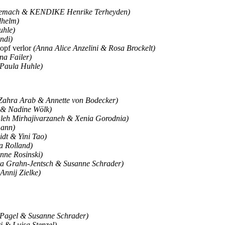
gemach & KENDIKE Henrike Terheyden)
lhelm)
uhle)
ndi)
Kopf verlor
(Anna Alice Anzelini & Rosa Brockelt)
na Failer)
 Paula Huhle)
Zahra Arab & Annette von Bodecker)
n & Nadine Wölk)
aleh Mirhajivarzaneh & Xenia Gorodnia)
mann)
dt & Yini Tao)
a Rolland)
nne Rosinski)
ta Grahn-Jentsch & Susanne Schrader)
nnij Zielke)
 Pagel & Susanne Schrader)
 & Luisa Stenzel)