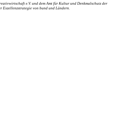
eativwirtschaft e.V. und dem Amt für Kultur und Denkmalschutz der
 Exzellenzstrategie von bund und Ländern.
er Akteur, der Menschen vielfältige Möglichkeiten bietet, Werte wie
d professionelles Projektmanagement von Dresden bis Wladiwostok
ffene Plattform bieten wir erprobte Infrastruktur und Know-how für