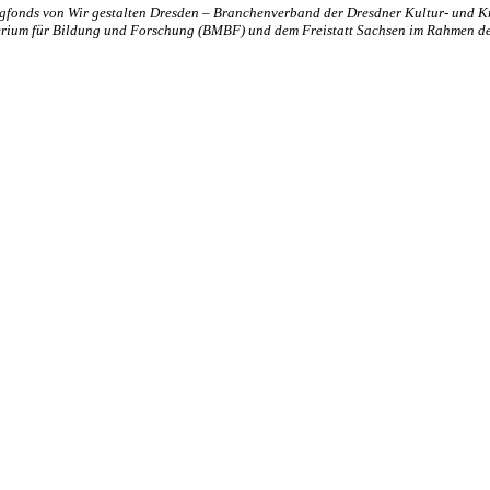
ngfonds von Wir gestalten Dresden – Branchenverband der Dresdner Kultur- und Kr
rium für Bildung und Forschung (BMBF) und dem Freistatt Sachsen im Rahmen der
TALTEN
 mitzugestalten. Unser Verein sieht sich dabei als zivilgesellschaftlich
 demokratisch zu erleben. Kultur Aktiv hat durch innovative Ideen un
turelles und generationenübergreifendes Miteinander geschaffen. Als o
alen und lokalen Umfeld.