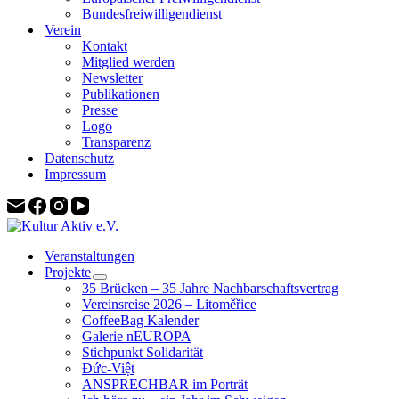
Bundesfreiwilligendienst
Verein
Kontakt
Mitglied werden
Newsletter
Publikationen
Presse
Logo
Transparenz
Datenschutz
Impressum
Veranstaltungen
Projekte
35 Brücken – 35 Jahre Nachbarschaftsvertrag
Vereinsreise 2026 – Litoměřice
CoffeeBag Kalender
Galerie nEUROPA
Stichpunkt Solidarität
Đức-Việt
ANSPRECHBAR im Porträt