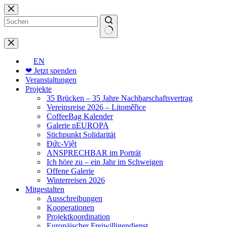
Zum
Inhalt
springen
Keine
Ergebnisse
EN
❤ Jetzt spenden
Veranstaltungen
Projekte
35 Brücken – 35 Jahre Nachbarschaftsvertrag
Vereinsreise 2026 – Litoměřice
CoffeeBag Kalender
Galerie nEUROPA
Stichpunkt Solidarität
Đức-Việt
ANSPRECHBAR im Porträt
Ich höre zu – ein Jahr im Schweigen
Offene Galerie
Winterreisen 2026
Mitgestalten
Ausschreibungen
Kooperationen
Projektkoordination
Europäischer Freiwilligendienst