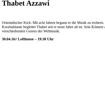
Thabet Azzawi
Orientalischer Kick: Mit acht Jahren begann er die Musik zu erobern. S
Kurzhalslaute begleitet Thabet seit er neun Jahre alt ist. Sein Könne
verschiedensten Genres der Weltmusik.
30.04.16// Lofthouse – 19:30 Uhr
KUNST UND
KULTUR AKTIV
MITGES
Unter ‚Kultur Aktiv‘ verstehen wir das Prinzip, Kunst und Kultur aktiv
Freiheit, Austausch und Dialog sowohl künstlerisch-kreativ als auch
neuen Kulturaustausch geschaffen, Menschen vernetzt, sowie interkul
engagierte Bürger:innen zur Umsetzung eigener Ideen im internation
Bautzner Straße 49, 01099 Dresden
+49 351 811 37 55