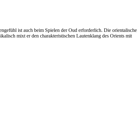
zengefühl ist auch beim Spielen der Oud erforderlich. Die orientalische
ikalisch mixt er den charakteristischen Lautenklang des Orients mit
er Akteur, der Menschen vielfältige Möglichkeiten bietet, Werte wie
d professionelles Projektmanagement von Dresden bis Wladiwostok
ffene Plattform bieten wir erprobte Infrastruktur und Know-how für