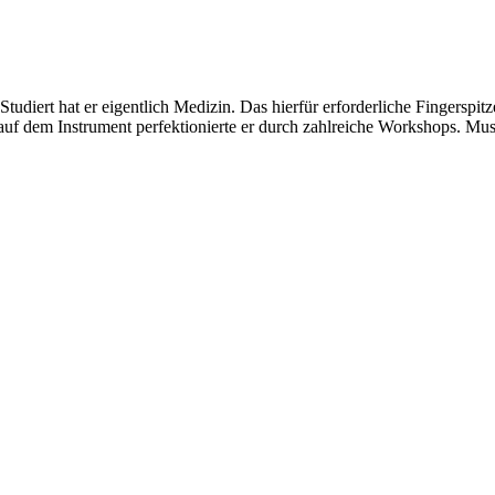
tudiert hat er eigentlich Medizin. Das hierfür erforderliche Fingerspit
n auf dem Instrument perfektionierte er durch zahlreiche Workshops. Mus
TALTEN
 mitzugestalten. Unser Verein sieht sich dabei als zivilgesellschaftlich
 demokratisch zu erleben. Kultur Aktiv hat durch innovative Ideen un
turelles und generationenübergreifendes Miteinander geschaffen. Als o
alen und lokalen Umfeld.