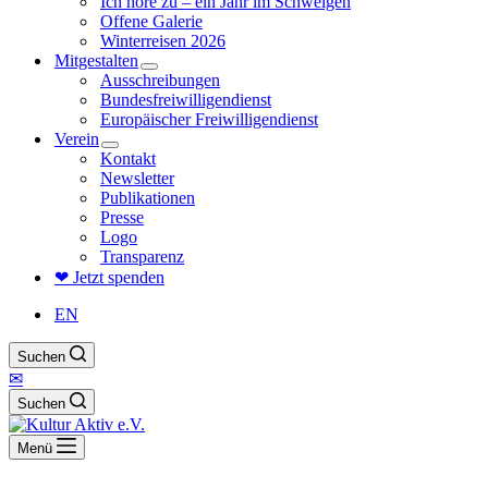
Ich höre zu – ein Jahr im Schweigen
Offene Galerie
Winterreisen 2026
Mitgestalten
Ausschreibungen
Bundesfreiwilligendienst
Europäischer Freiwilligendienst
Verein
Kontakt
Newsletter
Publikationen
Presse
Logo
Transparenz
❤ Jetzt spenden
EN
Suchen
✉
Suchen
Menü