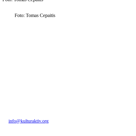
Foto: Tomas Cepaitis
KUNST UND
KULTUR AKTIV
MITGES
Unter ‚Kultur Aktiv‘ verstehen wir das Prinzip, Kunst und Kultur aktiv
Freiheit, Austausch und Dialog sowohl künstlerisch-kreativ als auch
neuen Kulturaustausch geschaffen, Menschen vernetzt, sowie interkul
engagierte Bürger:innen zur Umsetzung eigener Ideen im internation
Bautzner Straße 49, 01099 Dresden
+49 351 811 37 55
info@kulturaktiv.org