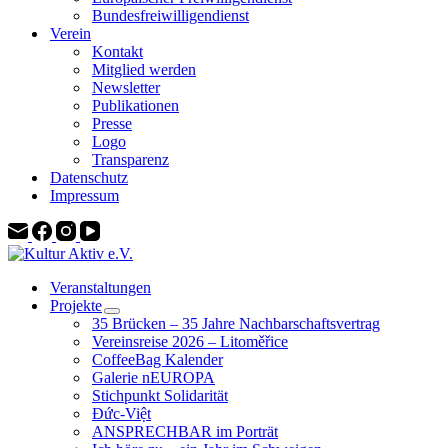
Bundesfreiwilligendienst
Verein
Kontakt
Mitglied werden
Newsletter
Publikationen
Presse
Logo
Transparenz
Datenschutz
Impressum
Veranstaltungen
Projekte
35 Brücken – 35 Jahre Nachbarschaftsvertrag
Vereinsreise 2026 – Litoměřice
CoffeeBag Kalender
Galerie nEUROPA
Stichpunkt Solidarität
Đức-Việt
ANSPRECHBAR im Porträt