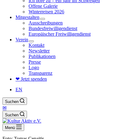
Ich höre zu – ein Jahr im Schweigen
Offene Galerie
Winterreisen 2026
Mitgestalten
Ausschreibungen
Bundesfreiwilligendienst
Europäischer Freiwilligendienst
Verein
Kontakt
Newsletter
Publikationen
Presse
Logo
Transparenz
❤ Jetzt spenden
EN
Suchen
✉
Suchen
Menü
Foto: Tomas Cepaitis