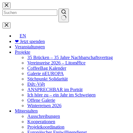
Zum
Inhalt
springen
Keine
Ergebnisse
EN
❤ Jetzt spenden
Veranstaltungen
Projekte
35 Brücken – 35 Jahre Nachbarschaftsvertrag
Vereinsreise 2026 – Litoměřice
CoffeeBag Kalender
Galerie nEUROPA
Stichpunkt Solidarität
Đức-Việt
ANSPRECHBAR im Porträt
Ich höre zu – ein Jahr im Schweigen
Offene Galerie
Winterreisen 2026
Mitgestalten
Ausschreibungen
Kooperationen
Projektkoordination
Europäischer Freiwilligendienst