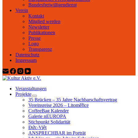
Bundesfreiwilligendienst
Verein
Kontakt
Mitglied werden
Newsletter
Publikationen
Presse
Logo
Transparenz
Datenschutz
Impressum
Veranstaltungen
Projekte
35 Brücken – 35 Jahre Nachbarschaftsvertrag
Vereinsreise 2026 – Litoměřice
CoffeeBag Kalender
Galerie nEUROPA
Stichpunkt Solidarität
Đức-Việt
ANSPRECHBAR im Porträt