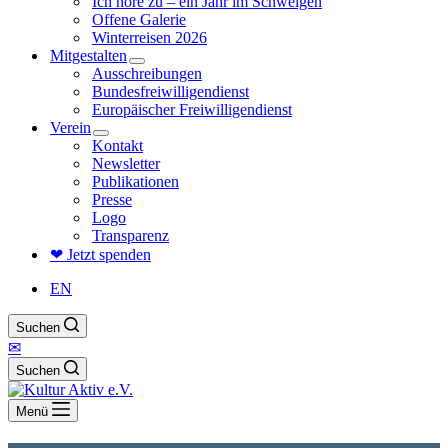
Ich höre zu – ein Jahr im Schweigen
Offene Galerie
Winterreisen 2026
Mitgestalten
Ausschreibungen
Bundesfreiwilligendienst
Europäischer Freiwilligendienst
Verein
Kontakt
Newsletter
Publikationen
Presse
Logo
Transparenz
❤ Jetzt spenden
EN
Suchen
✉
Suchen
Menü