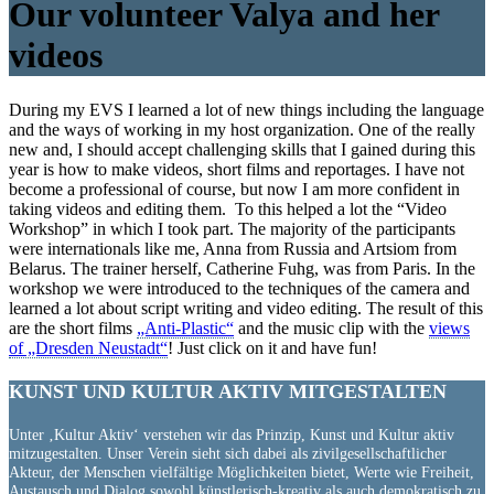
Our volunteer Valya and her
videos
During my EVS I learned a lot of new things including the language
and the ways of working in my host organization. One of the really
new and, I should accept challenging skills that I gained during this
year is how to make videos, short films and reportages. I have not
become a professional of course, but now I am more confident in
taking videos and editing them. To this helped a lot the “Video
Workshop” in which I took part. The majority of the participants
were internationals like me, Anna from Russia and Artsiom from
Belarus. The trainer herself, Catherine Fuhg, was from Paris. In the
workshop we were introduced to the techniques of the camera and
learned a lot about script writing and video editing. The result of this
are the short films
„Anti-Plastic“
and the music clip with the
views
of „Dresden Neustadt“
! Just click on it and have fun!
KUNST UND
KULTUR AKTIV
MITGESTALTEN
Unter ‚Kultur Aktiv‘ verstehen wir das Prinzip, Kunst und Kultur aktiv
mitzugestalten. Unser Verein sieht sich dabei als zivilgesellschaftlicher
Akteur, der Menschen vielfältige Möglichkeiten bietet, Werte wie Freiheit,
Austausch und Dialog sowohl künstlerisch-kreativ als auch demokratisch zu