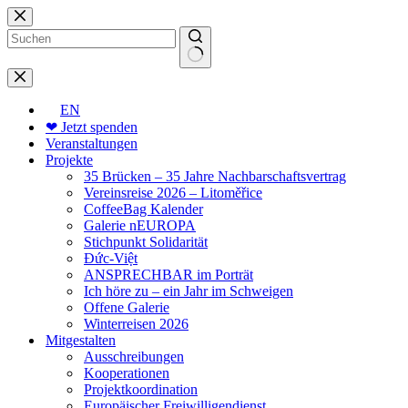
Zum
Inhalt
springen
Keine
Ergebnisse
EN
❤ Jetzt spenden
Veranstaltungen
Projekte
35 Brücken – 35 Jahre Nachbarschaftsvertrag
Vereinsreise 2026 – Litoměřice
CoffeeBag Kalender
Galerie nEUROPA
Stichpunkt Solidarität
Đức-Việt
ANSPRECHBAR im Porträt
Ich höre zu – ein Jahr im Schweigen
Offene Galerie
Winterreisen 2026
Mitgestalten
Ausschreibungen
Kooperationen
Projektkoordination
Europäischer Freiwilligendienst