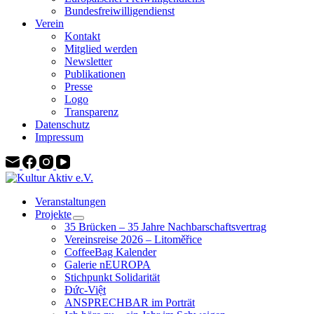
Bundesfreiwilligendienst
Verein
Kontakt
Mitglied werden
Newsletter
Publikationen
Presse
Logo
Transparenz
Datenschutz
Impressum
Veranstaltungen
Projekte
35 Brücken – 35 Jahre Nachbarschaftsvertrag
Vereinsreise 2026 – Litoměřice
CoffeeBag Kalender
Galerie nEUROPA
Stichpunkt Solidarität
Đức-Việt
ANSPRECHBAR im Porträt