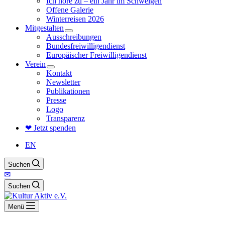
Ich höre zu – ein Jahr im Schweigen
Offene Galerie
Winterreisen 2026
Mitgestalten
Ausschreibungen
Bundesfreiwilligendienst
Europäischer Freiwilligendienst
Verein
Kontakt
Newsletter
Publikationen
Presse
Logo
Transparenz
❤ Jetzt spenden
EN
Suchen
✉
Suchen
Menü