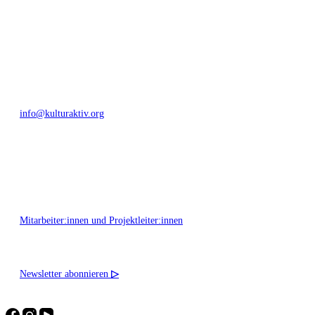
Bautzner Straße 49, 01099 Dresden
+49 351 811 37 55
info@kulturaktiv.org
Montag - Freitag 10:00 - 16:00
Mitarbeiter:innen und Projektleiter:innen
Newsletter abonnieren
▷