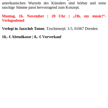
amerikanischen Wurzeln des Künstlers sind hörbar und seine
rauchige Stimme passt hervorragend zum Konzept.
Montag, 16. November | 20 Uhr | „Oh, my music!“-
Verlagsabend
Verlegt in Jazzclub Tonne
, Tzschirnerpl. 3-5, 01067 Dresden
10,- € Abendkasse | 8,- € Vorverkauf
KUNST UND
KULTUR AKTIV
MITGESTALTEN
Unter ‚Kultur Aktiv‘ verstehen wir das Prinzip, Kunst und Kultur aktiv
mitzugestalten. Unser Verein sieht sich dabei als zivilgesellschaftlicher
Akteur, der Menschen vielfältige Möglichkeiten bietet, Werte wie Freiheit,
Austausch und Dialog sowohl künstlerisch-kreativ als auch demokratisch zu
erleben. Kultur Aktiv hat durch innovative Ideen und professionelles
Projektmanagement von Dresden bis Wladiwostok neuen Kulturaustausch
geschaffen, Menschen vernetzt, sowie interkulturelles und
generationenübergreifendes Miteinander geschaffen. Als offene Plattform
bieten wir erprobte Infrastruktur und Know-how für engagierte
Bürger:innen zur Umsetzung eigener Ideen im internationalen und lokalen
Umfeld.