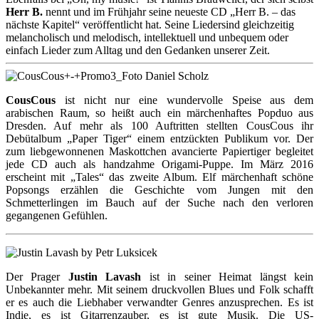
Herr B.
nennt und im Frühjahr seine neueste CD „Herr B. – das
nächste Kapitel“ veröffentlicht hat. Seine Liedersind gleichzeitig
melancholisch und melodisch, intellektuell und unbequem oder
einfach Lieder zum Alltag und den Gedanken unserer Zeit.
CousCous
ist nicht nur eine wundervolle Speise aus dem
arabischen Raum, so heißt auch ein märchenhaftes Popduo aus
Dresden. Auf mehr als 100 Auftritten stellten CousCous ihr
Debütalbum „Paper Tiger“ einem entzückten Publikum vor. Der
zum liebgewonnenen Maskottchen avancierte Papiertiger begleitet
jede CD auch als handzahme Origami-Puppe. Im März 2016
erscheint mit „Tales“ das zweite Album. Elf märchenhaft schöne
Popsongs erzählen die Geschichte vom Jungen mit den
Schmetterlingen im Bauch auf der Suche nach den verloren
gegangenen Gefühlen.
Der Prager
Justin Lavash
ist in seiner Heimat längst kein
Unbekannter mehr. Mit seinem druckvollen Blues und Folk schafft
er es auch die Liebhaber verwandter Genres anzusprechen. Es ist
Indie, es ist Gitarrenzauber, es ist gute Musik. Die US-