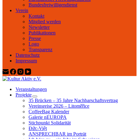
Bundesfreiwilligendienst
Verein
Kontakt
Mitglied werden
Newsletter
Publikationen
Presse
Logo
Transparenz
Datenschutz
Impressum
Veranstaltungen
Projekte
35 Brücken – 35 Jahre Nachbarschaftsvertrag
Vereinsreise 2026 – Litoměřice
CoffeeBag Kalender
Galerie nEUROPA
Stichpunkt Solidarität
Đức-Việt
ANSPRECHBAR im Porträt