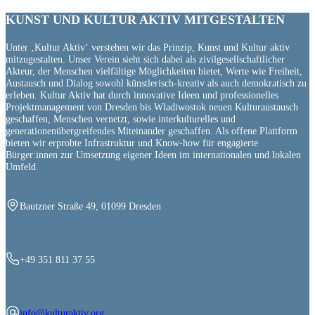
KUNST UND
KULTUR AKTIV
MITGESTALTEN
Unter ‚Kultur Aktiv‘ verstehen wir das Prinzip, Kunst und Kultur aktiv
mitzugestalten. Unser Verein sieht sich dabei als zivilgesellschaftlicher
Akteur, der Menschen vielfältige Möglichkeiten bietet, Werte wie Freiheit,
Austausch und Dialog sowohl künstlerisch-kreativ als auch demokratisch zu
erleben. Kultur Aktiv hat durch innovative Ideen und professionelles
Projektmanagement von Dresden bis Wladiwostok neuen Kulturaustausch
geschaffen, Menschen vernetzt, sowie interkulturelles und
generationenübergreifendes Miteinander geschaffen. Als offene Plattform
bieten wir erprobte Infrastruktur und Know-how für engagierte
Bürger:innen zur Umsetzung eigener Ideen im internationalen und lokalen
Umfeld.
Bautzner Straße 49, 01099 Dresden
+49 351 811 37 55
info@kulturaktiv.org