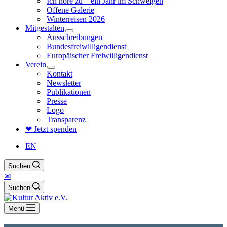
Ich höre zu – ein Jahr im Schweigen
Offene Galerie
Winterreisen 2026
Mitgestalten
Ausschreibungen
Bundesfreiwilligendienst
Europäischer Freiwilligendienst
Verein
Kontakt
Newsletter
Publikationen
Presse
Logo
Transparenz
❤ Jetzt spenden
EN
Suchen
✉
Suchen
Menü