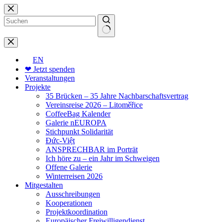
Zum
Inhalt
springen
Keine
Ergebnisse
EN
❤ Jetzt spenden
Veranstaltungen
Projekte
35 Brücken – 35 Jahre Nachbarschaftsvertrag
Vereinsreise 2026 – Litoměřice
CoffeeBag Kalender
Galerie nEUROPA
Stichpunkt Solidarität
Đức-Việt
ANSPRECHBAR im Porträt
Ich höre zu – ein Jahr im Schweigen
Offene Galerie
Winterreisen 2026
Mitgestalten
Ausschreibungen
Kooperationen
Projektkoordination
Europäischer Freiwilligendienst