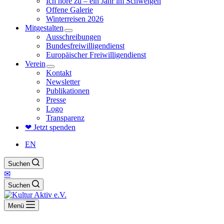
Ich höre zu – ein Jahr im Schweigen
Offene Galerie
Winterreisen 2026
Mitgestalten
Ausschreibungen
Bundesfreiwilligendienst
Europäischer Freiwilligendienst
Verein
Kontakt
Newsletter
Publikationen
Presse
Logo
Transparenz
❤ Jetzt spenden
EN
Suchen
✉
Suchen
Menü