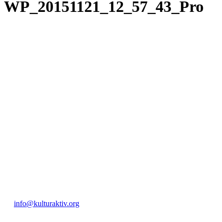
WP_20151121_12_57_43_Pro
KUNST UND
KULTUR AKTIV
MITGES
Unter ‚Kultur Aktiv‘ verstehen wir das Prinzip, Kunst und Kultur aktiv
Freiheit, Austausch und Dialog sowohl künstlerisch-kreativ als auch
neuen Kulturaustausch geschaffen, Menschen vernetzt, sowie interkul
engagierte Bürger:innen zur Umsetzung eigener Ideen im internation
Bautzner Straße 49, 01099 Dresden
+49 351 811 37 55
info@kulturaktiv.org