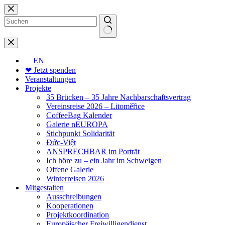
Zum
Inhalt
springen
Keine
Ergebnisse
EN
❤ Jetzt spenden
Veranstaltungen
Projekte
35 Brücken – 35 Jahre Nachbarschaftsvertrag
Vereinsreise 2026 – Litoměřice
CoffeeBag Kalender
Galerie nEUROPA
Stichpunkt Solidarität
Đức-Việt
ANSPRECHBAR im Porträt
Ich höre zu – ein Jahr im Schweigen
Offene Galerie
Winterreisen 2026
Mitgestalten
Ausschreibungen
Kooperationen
Projektkoordination
Europäischer Freiwilligendienst