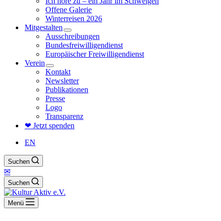
Ich höre zu – ein Jahr im Schweigen
Offene Galerie
Winterreisen 2026
Mitgestalten
Ausschreibungen
Bundesfreiwilligendienst
Europäischer Freiwilligendienst
Verein
Kontakt
Newsletter
Publikationen
Presse
Logo
Transparenz
❤ Jetzt spenden
EN
Suchen
✉
Suchen
Menü