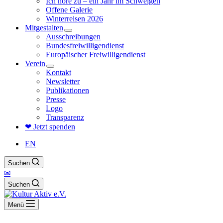
Ich höre zu – ein Jahr im Schweigen
Offene Galerie
Winterreisen 2026
Mitgestalten
Ausschreibungen
Bundesfreiwilligendienst
Europäischer Freiwilligendienst
Verein
Kontakt
Newsletter
Publikationen
Presse
Logo
Transparenz
❤ Jetzt spenden
EN
Suchen
✉
Suchen
Menü