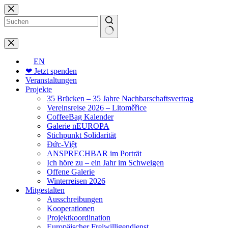
Zum
Inhalt
springen
Keine
Ergebnisse
EN
❤ Jetzt spenden
Veranstaltungen
Projekte
35 Brücken – 35 Jahre Nachbarschaftsvertrag
Vereinsreise 2026 – Litoměřice
CoffeeBag Kalender
Galerie nEUROPA
Stichpunkt Solidarität
Đức-Việt
ANSPRECHBAR im Porträt
Ich höre zu – ein Jahr im Schweigen
Offene Galerie
Winterreisen 2026
Mitgestalten
Ausschreibungen
Kooperationen
Projektkoordination
Europäischer Freiwilligendienst