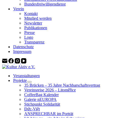
Bundesfreiwilligendienst
Verein
Kontakt
Mitglied werden
Newsletter
Publikationen
Presse
Logo
Transparenz
Datenschutz
Impressum
Veranstaltungen
Projekte
35 Brücken – 35 Jahre Nachbarschaftsvertrag
Vereinsreise 2026 – Litoměřice
CoffeeBag Kalender
Galerie nEUROPA
Stichpunkt Solidarität
Đức-Việt
ANSPRECHBAR im Porträt