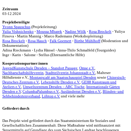
Zeitraum
03-12.2024
Projektbeteiligte
Yvonn Spauschus
(Projektleitung)
Yulia Vishnichenko
·
Moussa Mbarek
·
Nadine Wölk
·
Rosa Brockelt
·
Yuliya
Firsova
·
Martin Mannig
·
Marco Rademann (Workshopleitung)
Rosa Brockelt
·
Rosa Hauch
·
Falk Goernert
·
Birthe Mühlhoff
(Moderation und
Dokumentation)
Adina Rieckmann
·
Lydia Hänsel
·
Anna-Thilo Schmalfeld (Tourguides)
Inge
·
Karin
·
Salome
·
Stellus (Ehrenamtliche Hilfe)
Kooperationspartner:innen
JugendKunstschule Dresden – Standort Passage
,
Omse e.V.
,
Nachbarschaftshilfeverein
,
Stadtteilverein Johannstadt e.V.
, Malteser
Hilfsdienste e.V.,
Montagscafé am Staatsschauspiel Dresden
sowie
Chinesisch-
Deutsches Zentrum e.V.
,
Lebenshilfe Dresden e.V.
,
GEH8 Kunstraum und
Ateliers e.V.
,
Umweltzentrum Dresden – ABC Tische
,
Internationale Gärten
Dresden e.V
,
ColumbaPalumbus e.V.
,
Ausländerrat Dresden e.V.
,
Blinden- und
Sehbehindertenverband
,
Löbtop e.V.
und viele mehr
Gefördert durch
Das Projekt wird gefördert durch das Staatsministerium für Soziales und
Gesellschaftlichen Zusammenhalt. Diese Maßnahme wird mitfinanziert mit
Steuermitteln auf Grundlage des vom Sächsischen Landtag beschlossenen