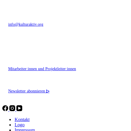
+49 351 811 37 55
info@kulturaktiv.org
Montag - Freitag 10:00 - 16:00
Mitarbeiter:innen und Projektleiter:innen
Newsletter abonnieren
▷
Kontakt
Logo
Impressum