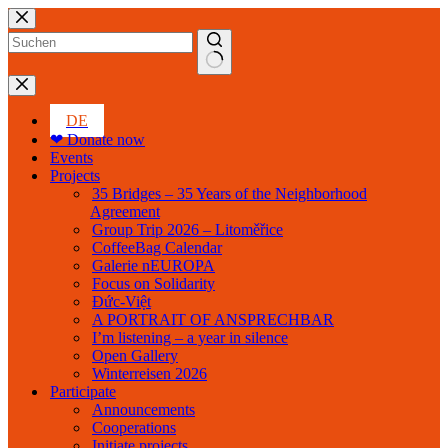
Skip
to
content
No
results
DE
❤ Donate now
Events
Projects
35 Bridges – 35 Years of the Neighborhood
Agreement
Group Trip 2026 – Litoměřice
CoffeeBag Calendar
Galerie nEUROPA
Focus on Solidarity
Đức-Việt
A PORTRAIT OF ANSPRECHBAR
I’m listening – a year in silence
Open Gallery
Winterreisen 2026
Participate
Announcements
Cooperations
Initiate projects