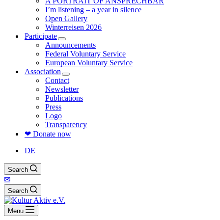
A PORTRAIT OF ANSPRECHBAR
I’m listening – a year in silence
Open Gallery
Winterreisen 2026
Participate
Announcements
Federal Voluntary Service
European Voluntary Service
Association
Contact
Newsletter
Publications
Press
Logo
Transparency
❤ Donate now
DE
Search
✉
Search
Menu