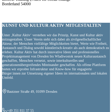
Borderland 54000
KUNST UND
KULTUR AKTIV
MITGESTALTEN
Unter ‚Kultur Aktiv‘ verstehen wir das Prinzip, Kunst und Kultur aktiv
mitzugestalten. Unser Verein sieht sich dabei als zivilgesellschaftlicher
Akteur, der Menschen vielfältige Möglichkeiten bietet, Werte wie Freiheit,
Austausch und Dialog sowohl künstlerisch-kreativ als auch demokratisch zu
erleben. Kultur Aktiv hat durch innovative Ideen und professionelles
Projektmanagement von Dresden bis Wladiwostok neuen Kulturaustausch
geschaffen, Menschen vernetzt, sowie interkulturelles und
generationenübergreifendes Miteinander geschaffen. Als offene Plattform
bieten wir erprobte Infrastruktur und Know-how für engagierte
Bürger:innen zur Umsetzung eigener Ideen im internationalen und lokalen
Umfeld.
Bautzner Straße 49, 01099 Dresden
+49 351 811 37 55