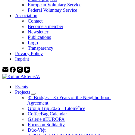
European Voluntary Service
Federal Voluntary Service
Association
Contact
Become a member
Newsletter
Publications
Logo
Transparency
Privacy Policy
Imprint
Events
Projects
35 Bridges – 35 Years of the Neighborhood
Agreement
Group Trip 2026 – Litoměřice
CoffeeBag Calendar
Galerie nEUROPA
Focus on Solidarity
Đức-Việt