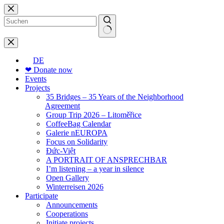
Skip
to
content
No
results
DE
❤ Donate now
Events
Projects
35 Bridges – 35 Years of the Neighborhood
Agreement
Group Trip 2026 – Litoměřice
CoffeeBag Calendar
Galerie nEUROPA
Focus on Solidarity
Đức-Việt
A PORTRAIT OF ANSPRECHBAR
I’m listening – a year in silence
Open Gallery
Winterreisen 2026
Participate
Announcements
Cooperations
Initiate projects