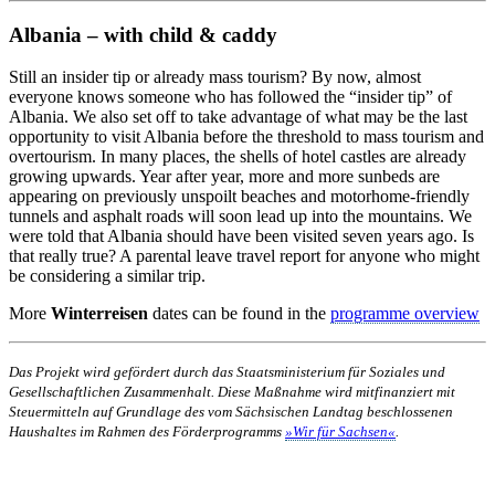
Albania – with child & caddy
Still an insider tip or already mass tourism? By now, almost
everyone knows someone who has followed the “insider tip” of
Albania. We also set off to take advantage of what may be the last
opportunity to visit Albania before the threshold to mass tourism and
overtourism. In many places, the shells of hotel castles are already
growing upwards. Year after year, more and more sunbeds are
appearing on previously unspoilt beaches and motorhome-friendly
tunnels and asphalt roads will soon lead up into the mountains. We
were told that Albania should have been visited seven years ago. Is
that really true? A parental leave travel report for anyone who might
be considering a similar trip.
More
Winterreisen
dates can be found in the
programme overview
Das Projekt wird gefördert durch das Staatsministerium für Soziales und
Gesellschaftlichen Zusammenhalt. Diese Maßnahme wird mitfinanziert mit
Steuermitteln auf Grundlage des vom Sächsischen Landtag beschlossenen
Haushaltes im Rahmen des Förderprogramms
»Wir für Sachsen«
.