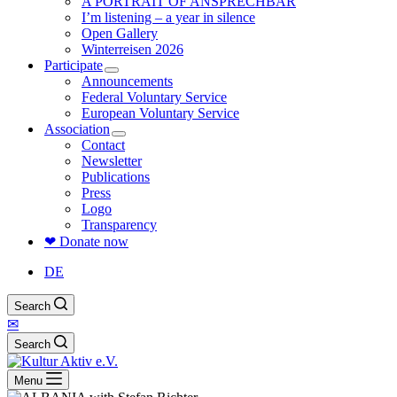
A PORTRAIT OF ANSPRECHBAR
I’m listening – a year in silence
Open Gallery
Winterreisen 2026
Participate
Announcements
Federal Voluntary Service
European Voluntary Service
Association
Contact
Newsletter
Publications
Press
Logo
Transparency
❤ Donate now
DE
Search
✉
Search
Menu