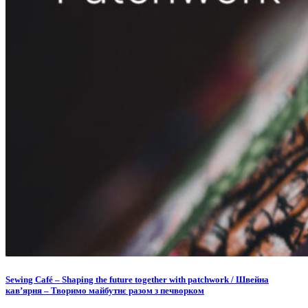
Sewing Café – Shaping the future together with patchwork / Швейна
кав’ярня – Творимо майбутнє разом з печворком