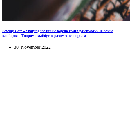
Sewing Café – Shaping the future together with patchwork / Швейна
кав’ярня – Творимо майбутнє разом з печворком
30. November 2022
KUNST UND
KULTUR AKTIV
MITGESTALTEN
Unter ‚Kultur Aktiv‘ verstehen wir das Prinzip, Kunst und Kultur aktiv
mitzugestalten. Unser Verein sieht sich dabei als zivilgesellschaftlicher
Akteur, der Menschen vielfältige Möglichkeiten bietet, Werte wie Freiheit,
Austausch und Dialog sowohl künstlerisch-kreativ als auch demokratisch zu
erleben. Kultur Aktiv hat durch innovative Ideen und professionelles
Projektmanagement von Dresden bis Wladiwostok neuen Kulturaustausch
geschaffen, Menschen vernetzt, sowie interkulturelles und
generationenübergreifendes Miteinander geschaffen. Als offene Plattform
bieten wir erprobte Infrastruktur und Know-how für engagierte
Bürger:innen zur Umsetzung eigener Ideen im internationalen und lokalen
Umfeld.