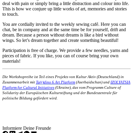
deal with pain or simply bring a little distraction and colour into life.
This is how we conjure up little works of art, memories and stories
to touch.
You are cordially invited to the weekly sewing café. Here you can
chat, be in company and at the same time be for yourself, drift and
dream. Because a person without dreams is like a bird without
wings. So let’s dream together and create something beautiful!
Participation is free of charge. We provide a few needles, yarns and
pieces of fabric. If you like, you can of course bring your own
materials!
Die Workshopreihe ist Teil eines Projekts von Kultur Aktiv (Deutschland) in
Zusammenarbeit mit
Ta(r)dino 6 Art Platform
(Aserbaidschan) und
IZOLYATSIA
Platform for Cultural Initiatives
(Ukraine), das vom Programm Culture of
Solidarity der Europäischen Kulturstiftung und der Bundeszentrale für
politische Bildung gefördert wird.
Informiere Deine Freunde