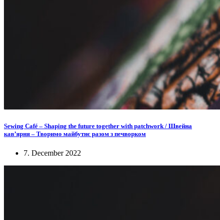
Sewing Café – Shaping the future together with patchwork / Швейна
кав’ярня – Творимо майбутнє разом з печворком
7. December 2022