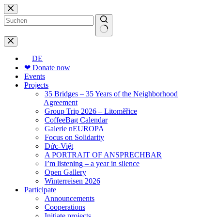
Skip
to
content
No
results
DE
❤ Donate now
Events
Projects
35 Bridges – 35 Years of the Neighborhood
Agreement
Group Trip 2026 – Litoměřice
CoffeeBag Calendar
Galerie nEUROPA
Focus on Solidarity
Đức-Việt
A PORTRAIT OF ANSPRECHBAR
I’m listening – a year in silence
Open Gallery
Winterreisen 2026
Participate
Announcements
Cooperations
Initiate projects