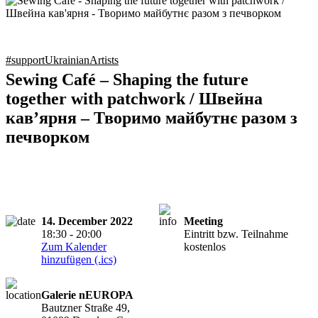
#supportUkrainianArtists
Sewing Café – Shaping the future
together with patchwork / Швейна
кав’ярня – Творимо майбутнє разом з
печворком
14. December 2022
Meeting
18:30 - 20:00
Eintritt bzw. Teilnahme
Zum Kalender
kostenlos
hinzufügen (.ics)
Galerie nEUROPA
Bautzner Straße 49,