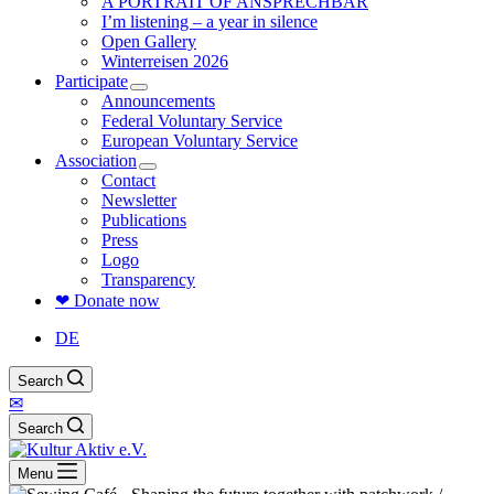
A PORTRAIT OF ANSPRECHBAR
I’m listening – a year in silence
Open Gallery
Winterreisen 2026
Participate
Announcements
Federal Voluntary Service
European Voluntary Service
Association
Contact
Newsletter
Publications
Press
Logo
Transparency
❤ Donate now
DE
Search
✉
Search
Menu