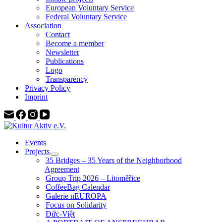
European Voluntary Service
Federal Voluntary Service
Association
Contact
Become a member
Newsletter
Publications
Logo
Transparency
Privacy Policy
Imprint
Events
Projects
35 Bridges – 35 Years of the Neighborhood
Agreement
Group Trip 2026 – Litoměřice
CoffeeBag Calendar
Galerie nEUROPA
Focus on Solidarity
Đức-Việt