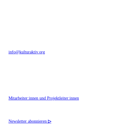
Bautzner Straße 49, 01099 Dresden
+49 351 811 37 55
info@kulturaktiv.org
Montag - Freitag 10:00 - 16:00
Mitarbeiter:innen und Projektleiter:innen
Newsletter abonnieren
▷