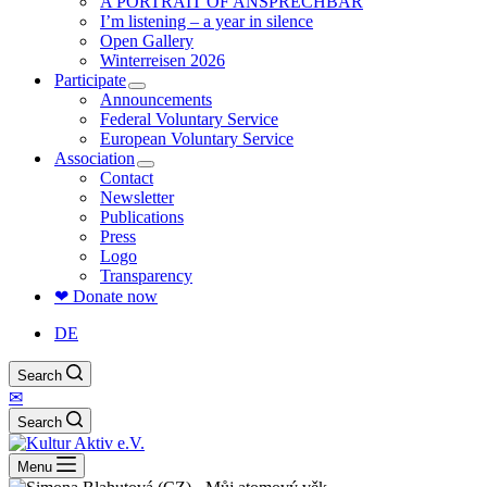
A PORTRAIT OF ANSPRECHBAR
I’m listening – a year in silence
Open Gallery
Winterreisen 2026
Participate
Announcements
Federal Voluntary Service
European Voluntary Service
Association
Contact
Newsletter
Publications
Press
Logo
Transparency
❤ Donate now
DE
Search
✉
Search
Menu