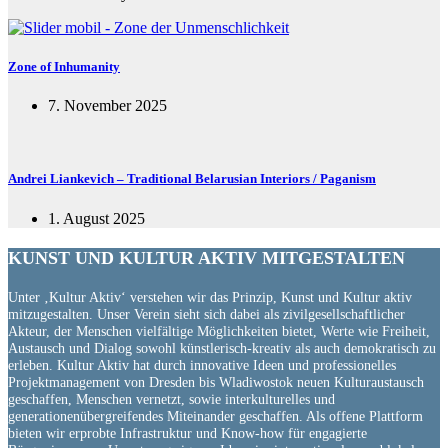
Zone of Inhumanity
7. November 2025
Andrei Liankevich – Traditional Belarusian Interiors / Paganism
1. August 2025
KUNST UND
KULTUR AKTIV
MITGESTALTEN
Unter ‚Kultur Aktiv‘ verstehen wir das Prinzip, Kunst und Kultur aktiv
mitzugestalten. Unser Verein sieht sich dabei als zivilgesellschaftlicher
Akteur, der Menschen vielfältige Möglichkeiten bietet, Werte wie Freiheit,
Austausch und Dialog sowohl künstlerisch-kreativ als auch demokratisch zu
erleben. Kultur Aktiv hat durch innovative Ideen und professionelles
Projektmanagement von Dresden bis Wladiwostok neuen Kulturaustausch
geschaffen, Menschen vernetzt, sowie interkulturelles und
generationenübergreifendes Miteinander geschaffen. Als offene Plattform
bieten wir erprobte Infrastruktur und Know-how für engagierte