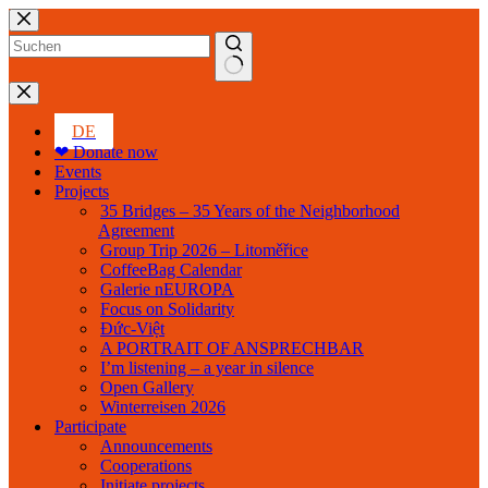
Skip
to
content
No
results
DE
❤ Donate now
Events
Projects
35 Bridges – 35 Years of the Neighborhood
Agreement
Group Trip 2026 – Litoměřice
CoffeeBag Calendar
Galerie nEUROPA
Focus on Solidarity
Đức-Việt
A PORTRAIT OF ANSPRECHBAR
I’m listening – a year in silence
Open Gallery
Winterreisen 2026
Participate
Announcements
Cooperations
Initiate projects