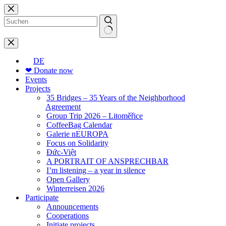
Skip
to
content
No
results
DE
❤ Donate now
Events
Projects
35 Bridges – 35 Years of the Neighborhood
Agreement
Group Trip 2026 – Litoměřice
CoffeeBag Calendar
Galerie nEUROPA
Focus on Solidarity
Đức-Việt
A PORTRAIT OF ANSPRECHBAR
I’m listening – a year in silence
Open Gallery
Winterreisen 2026
Participate
Announcements
Cooperations
Initiate projects