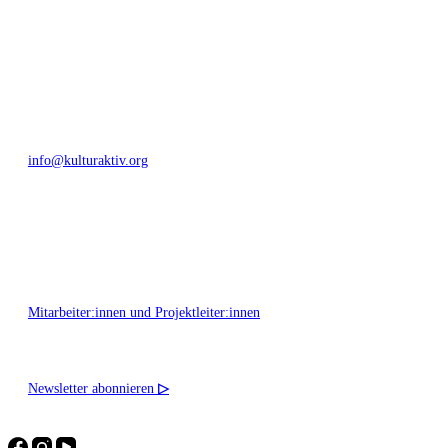
Bautzner Straße 49, 01099 Dresden
+49 351 811 37 55
info@kulturaktiv.org
Montag - Freitag 10:00 - 16:00
Mitarbeiter:innen und Projektleiter:innen
Newsletter abonnieren
▷