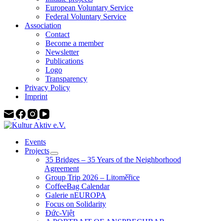
European Voluntary Service
Federal Voluntary Service
Association
Contact
Become a member
Newsletter
Publications
Logo
Transparency
Privacy Policy
Imprint
Events
Projects
35 Bridges – 35 Years of the Neighborhood
Agreement
Group Trip 2026 – Litoměřice
CoffeeBag Calendar
Galerie nEUROPA
Focus on Solidarity
Đức-Việt