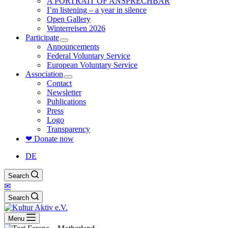
A PORTRAIT OF ANSPRECHBAR
I’m listening – a year in silence
Open Gallery
Winterreisen 2026
Participate
Announcements
Federal Voluntary Service
European Voluntary Service
Association
Contact
Newsletter
Publications
Press
Logo
Transparency
❤ Donate now
DE
Search
✉
Search
Menu