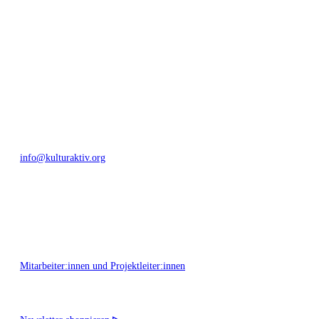
Umfeld.
Bautzner Straße 49, 01099 Dresden
+49 351 811 37 55
info@kulturaktiv.org
Montag - Freitag 10:00 - 16:00
Mitarbeiter:innen und Projektleiter:innen