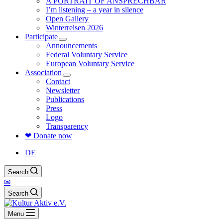
A PORTRAIT OF ANSPRECHBAR
I’m listening – a year in silence
Open Gallery
Winterreisen 2026
Participate
Announcements
Federal Voluntary Service
European Voluntary Service
Association
Contact
Newsletter
Publications
Press
Logo
Transparency
❤ Donate now
DE
Search
✉
Search
Menu