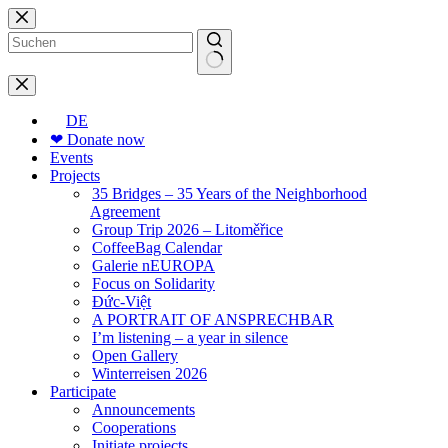
Skip
to
content
No
results
DE
❤ Donate now
Events
Projects
35 Bridges – 35 Years of the Neighborhood
Agreement
Group Trip 2026 – Litoměřice
CoffeeBag Calendar
Galerie nEUROPA
Focus on Solidarity
Đức-Việt
A PORTRAIT OF ANSPRECHBAR
I’m listening – a year in silence
Open Gallery
Winterreisen 2026
Participate
Announcements
Cooperations
Initiate projects