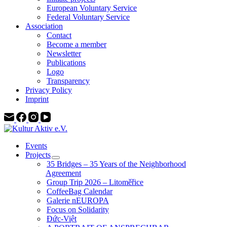
European Voluntary Service
Federal Voluntary Service
Association
Contact
Become a member
Newsletter
Publications
Logo
Transparency
Privacy Policy
Imprint
Events
Projects
35 Bridges – 35 Years of the Neighborhood
Agreement
Group Trip 2026 – Litoměřice
CoffeeBag Calendar
Galerie nEUROPA
Focus on Solidarity
Đức-Việt