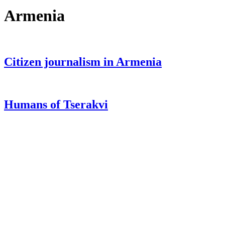
Armenia
Citizen journalism in Armenia
Humans of Tserakvi
KUNST UND
KULTUR AKTIV
MITGESTALTEN
Unter ‚Kultur Aktiv‘ verstehen wir das Prinzip, Kunst und Kultur aktiv
mitzugestalten. Unser Verein sieht sich dabei als zivilgesellschaftlicher
Akteur, der Menschen vielfältige Möglichkeiten bietet, Werte wie Freiheit,
Austausch und Dialog sowohl künstlerisch-kreativ als auch demokratisch zu
erleben. Kultur Aktiv hat durch innovative Ideen und professionelles
Projektmanagement von Dresden bis Wladiwostok neuen Kulturaustausch
geschaffen, Menschen vernetzt, sowie interkulturelles und
generationenübergreifendes Miteinander geschaffen. Als offene Plattform
bieten wir erprobte Infrastruktur und Know-how für engagierte
Bürger:innen zur Umsetzung eigener Ideen im internationalen und lokalen