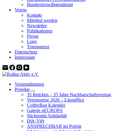
Bundesfreiwilligendienst
Verein
Kontakt
Mitglied werden
Newsletter
Publikationen
Presse
Logo
Transparenz
Datenschutz
Impressum
Veranstaltungen
Projekte
35 Brücken – 35 Jahre Nachbarschaftsvertrag
Vereinsreise 2026 – Litoměřice
CoffeeBag Kalender
Galerie nEUROPA
Stichpunkt Solidarität
Đức-Việt
ANSPRECHBAR im Porträt