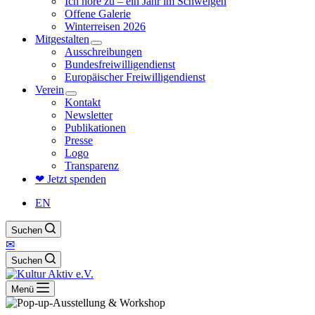
Ich höre zu – ein Jahr im Schweigen
Offene Galerie
Winterreisen 2026
Mitgestalten
Ausschreibungen
Bundesfreiwilligendienst
Europäischer Freiwilligendienst
Verein
Kontakt
Newsletter
Publikationen
Presse
Logo
Transparenz
❤ Jetzt spenden
EN
Suchen
✉
Suchen
Menü