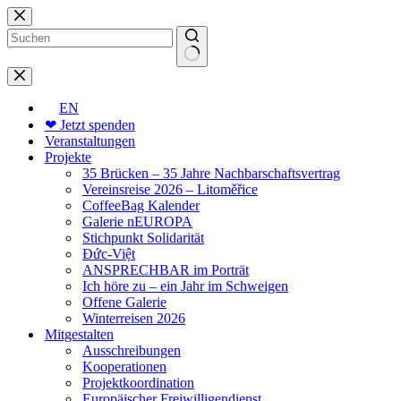
Zum
Inhalt
springen
Keine
Ergebnisse
EN
❤ Jetzt spenden
Veranstaltungen
Projekte
35 Brücken – 35 Jahre Nachbarschaftsvertrag
Vereinsreise 2026 – Litoměřice
CoffeeBag Kalender
Galerie nEUROPA
Stichpunkt Solidarität
Đức-Việt
ANSPRECHBAR im Porträt
Ich höre zu – ein Jahr im Schweigen
Offene Galerie
Winterreisen 2026
Mitgestalten
Ausschreibungen
Kooperationen
Projektkoordination
Europäischer Freiwilligendienst