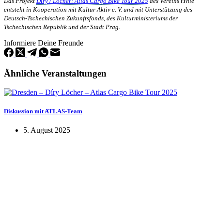
Das Projekt
Díry / Löcher: Atlas Cargo Bike Tour 2025
des Vereins tYhle
entsteht in Kooperation mit Kultur Aktiv e. V. und mit Unterstützung des
Deutsch-Tschechischen Zukunftsfonds, des Kulturministeriums der
Tschechischen Republik und der Stadt Prag.
Informiere Deine Freunde
Ähnliche Veranstaltungen
Diskussion mit ATLAS-Team
5. August 2025
KUNST UND
KULTUR AKTIV
MITGESTALTEN
Unter ‚Kultur Aktiv‘ verstehen wir das Prinzip, Kunst und Kultur aktiv
mitzugestalten. Unser Verein sieht sich dabei als zivilgesellschaftlicher
Akteur, der Menschen vielfältige Möglichkeiten bietet, Werte wie Freiheit,
Austausch und Dialog sowohl künstlerisch-kreativ als auch demokratisch zu
erleben. Kultur Aktiv hat durch innovative Ideen und professionelles
Projektmanagement von Dresden bis Wladiwostok neuen Kulturaustausch