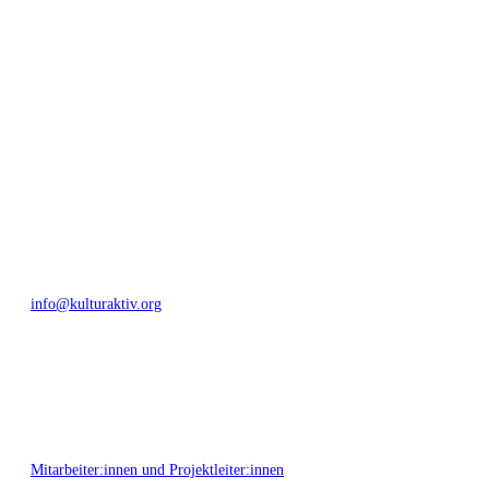
geschaffen, Menschen vernetzt, sowie interkulturelles und
generationenübergreifendes Miteinander geschaffen. Als offene Plattform
bieten wir erprobte Infrastruktur und Know-how für engagierte
Bürger:innen zur Umsetzung eigener Ideen im internationalen und lokalen
Umfeld.
Bautzner Straße 49, 01099 Dresden
+49 351 811 37 55
info@kulturaktiv.org
Montag - Freitag 10:00 - 16:00
Mitarbeiter:innen und Projektleiter:innen