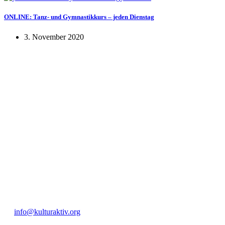
ONLINE: Tanz- und Gymnastikkurs – jeden Dienstag
3. November 2020
KUNST UND
KULTUR AKTIV
MITGES
Unter ‚Kultur Aktiv‘ verstehen wir das Prinzip, Kunst und Kultur aktiv
Freiheit, Austausch und Dialog sowohl künstlerisch-kreativ als auch
neuen Kulturaustausch geschaffen, Menschen vernetzt, sowie interkul
engagierte Bürger:innen zur Umsetzung eigener Ideen im internation
Bautzner Straße 49, 01099 Dresden
+49 351 811 37 55
info@kulturaktiv.org