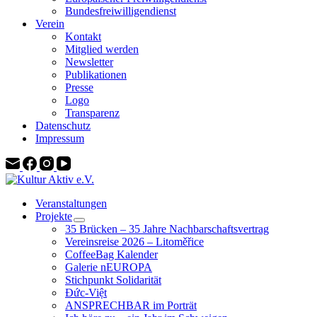
Bundesfreiwilligendienst
Verein
Kontakt
Mitglied werden
Newsletter
Publikationen
Presse
Logo
Transparenz
Datenschutz
Impressum
Veranstaltungen
Projekte
35 Brücken – 35 Jahre Nachbarschaftsvertrag
Vereinsreise 2026 – Litoměřice
CoffeeBag Kalender
Galerie nEUROPA
Stichpunkt Solidarität
Đức-Việt
ANSPRECHBAR im Porträt