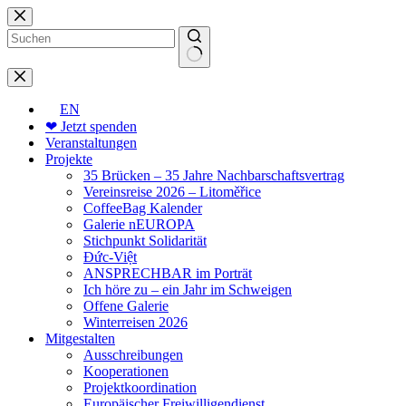
Zum
Inhalt
springen
Keine
Ergebnisse
EN
❤ Jetzt spenden
Veranstaltungen
Projekte
35 Brücken – 35 Jahre Nachbarschaftsvertrag
Vereinsreise 2026 – Litoměřice
CoffeeBag Kalender
Galerie nEUROPA
Stichpunkt Solidarität
Đức-Việt
ANSPRECHBAR im Porträt
Ich höre zu – ein Jahr im Schweigen
Offene Galerie
Winterreisen 2026
Mitgestalten
Ausschreibungen
Kooperationen
Projektkoordination
Europäischer Freiwilligendienst