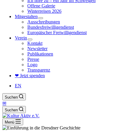
Ich höre zu – ein Jahr im Schweigen
Offene Galerie
Winterreisen 2026
Mitgestalten
Ausschreibungen
Bundesfreiwilligendienst
Europäischer Freiwilligendienst
Verein
Kontakt
Newsletter
Publikationen
Presse
Logo
Transparenz
❤ Jetzt spenden
EN
Suchen
✉
Suchen
Menü