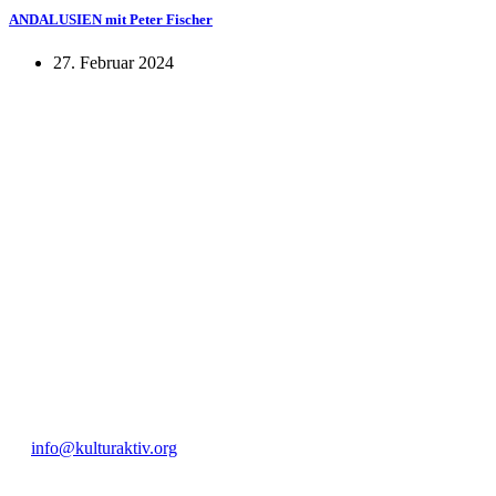
ANDALUSIEN mit Peter Fischer
27. Februar 2024
KUNST UND
KULTUR AKTIV
MITGES
Unter ‚Kultur Aktiv‘ verstehen wir das Prinzip, Kunst und Kultur aktiv
Freiheit, Austausch und Dialog sowohl künstlerisch-kreativ als auch
neuen Kulturaustausch geschaffen, Menschen vernetzt, sowie interkul
engagierte Bürger:innen zur Umsetzung eigener Ideen im internation
Bautzner Straße 49, 01099 Dresden
+49 351 811 37 55
info@kulturaktiv.org