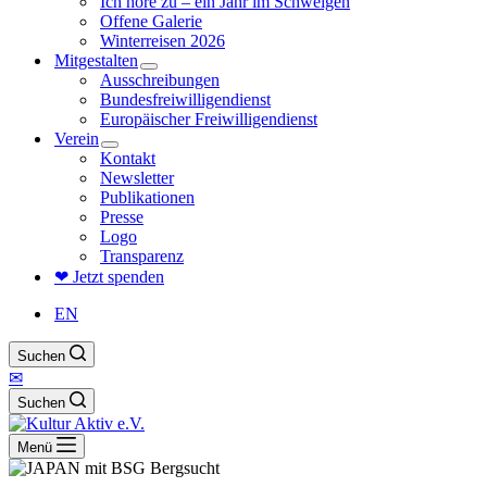
Ich höre zu – ein Jahr im Schweigen
Offene Galerie
Winterreisen 2026
Mitgestalten
Ausschreibungen
Bundesfreiwilligendienst
Europäischer Freiwilligendienst
Verein
Kontakt
Newsletter
Publikationen
Presse
Logo
Transparenz
❤ Jetzt spenden
EN
Suchen
✉
Suchen
Menü