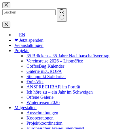
Zum
Inhalt
springen
Keine
Ergebnisse
EN
❤ Jetzt spenden
Veranstaltungen
Projekte
35 Brücken – 35 Jahre Nachbarschaftsvertrag
Vereinsreise 2026 – Litoměřice
CoffeeBag Kalender
Galerie nEUROPA
Stichpunkt Solidarität
Đức-Việt
ANSPRECHBAR im Porträt
Ich höre zu – ein Jahr im Schweigen
Offene Galerie
Winterreisen 2026
Mitgestalten
Ausschreibungen
Kooperationen
Projektkoordination
Europäischer Freiwilligendienst