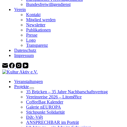
Bundesfreiwilligendienst
Verein
Kontakt
Mitglied werden
Newsletter
Publikationen
Presse
Logo
Transparenz
Datenschutz
Impressum
Veranstaltungen
Projekte
35 Brücken – 35 Jahre Nachbarschaftsvertrag
Vereinsreise 2026 – Litoměřice
CoffeeBag Kalender
Galerie nEUROPA
Stichpunkt Solidarität
Đức-Việt
ANSPRECHBAR im Porträt