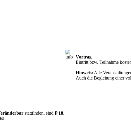
Vortrag
Zutritt ab 18 J
Eintritt bzw. Teilnahme koste
Hinweis:
Alle Veranstaltungen
Auch die Begleitung einer vol
eränderbar
stattfinden, sind
P 18
.
ts!