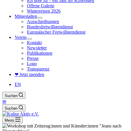
Ich höre zu – ein Jahr im Schweigen
Offene Galerie
Winterreisen 2026
Mitgestalten
Ausschreibungen
Bundesfreiwilligendienst
Europäischer Freiwilligendienst
Verein
Kontakt
Newsletter
Publikationen
Presse
Logo
Transparenz
❤ Jetzt spenden
EN
Suchen
✉
Suchen
Menü