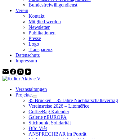
Bundesfreiwilligendienst
Verein
Kontakt
Mitglied werden
Newsletter
Publikationen
Presse
Logo
Transparenz
Datenschutz
Impressum
Veranstaltungen
Projekte
35 Brücken – 35 Jahre Nachbarschaftsvertrag
Vereinsreise 2026 – Litoměřice
CoffeeBag Kalender
Galerie nEUROPA
Stichpunkt Solidarität
Đức-Việt
ANSPRECHBAR im Porträt