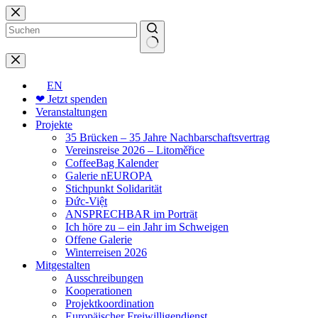
Zum
Inhalt
springen
Keine
Ergebnisse
EN
❤ Jetzt spenden
Veranstaltungen
Projekte
35 Brücken – 35 Jahre Nachbarschaftsvertrag
Vereinsreise 2026 – Litoměřice
CoffeeBag Kalender
Galerie nEUROPA
Stichpunkt Solidarität
Đức-Việt
ANSPRECHBAR im Porträt
Ich höre zu – ein Jahr im Schweigen
Offene Galerie
Winterreisen 2026
Mitgestalten
Ausschreibungen
Kooperationen
Projektkoordination
Europäischer Freiwilligendienst