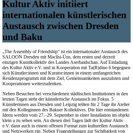
Kultur Aktiv initiiert
internationalen künstlerischen
Austausch zwischen Dresden
und Baku
„The Assembly of Friendship“ ist ein internationaler Austausch des
SALOON Dresden mit Məclisi-Üns, dem ersten und derzeit
einzigen Kunstkollektiv des Landes Aserbaidschan. Auf Einladung
des Kultur Aktiv e.V. und in Kooperation mit Ta(R)dino 6 begegnen
sich Künstler:innen und Kurator:innen in einem umfangreichen
Residenzprogramm mit dem Ziel, Gemeinsamkeiten auszuloten und
Kooperationen weiterzudenken.
Neben Besuchen bei verschiedenen städtischen Institutionen in den
letzten Tagen steht der künstlerische Austausch im Fokus. 5
Künstlerinnen aus Dresden und Leipzig teilten für 2 Tage ihr Atelier
mit den Kolleginnen des Bakuer Kollektives. Die hier entstandenen
Ideen werden vom 27.–29. September in einer Installation im objekt
klein a zu sehen sein. An diesen drei Tagen lädt der Kultur Aktiv
e.V. dann auch in einem offenen Format zum kulturellen Austausch
und Netzwerken ein. Neben Fragestellungen zur Sichtbarkeit von