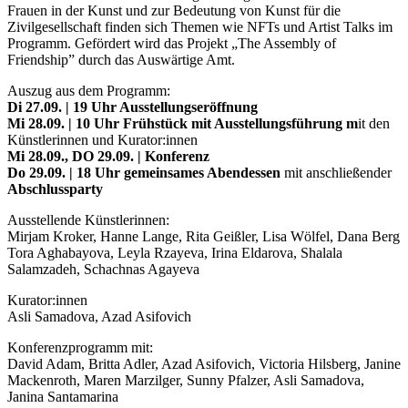
Frauen in der Kunst und zur Bedeutung von Kunst für die
Zivilgesellschaft finden sich Themen wie NFTs und Artist Talks im
Programm. Gefördert wird das Projekt „The Assembly of
Friendship” durch das Auswärtige Amt.
Auszug aus dem Programm:
Di 27.09. | 19 Uhr Ausstellungseröffnung
Mi 28.09. | 10 Uhr Frühstück mit Ausstellungsführung m
it den
Künstlerinnen und Kurator:innen
Mi 28.09., DO 29.09. | Konferenz
Do 29.09. | 18 Uhr gemeinsames Abendessen
mit anschließender
Abschlussparty
Ausstellende Künstlerinnen:
Mirjam Kroker, Hanne Lange, Rita Geißler, Lisa Wölfel, Dana Berg
Tora Aghabayova, Leyla Rzayeva, Irina Eldarova, Shalala
Salamzadeh, Schachnas Agayeva
Kurator:innen
Asli Samadova, Azad Asifovich
Konferenzprogramm mit:
David Adam, Britta Adler, Azad Asifovich, Victoria Hilsberg, Janine
Mackenroth, Maren Marzilger, Sunny Pfalzer, Asli Samadova,
Janina Santamarina