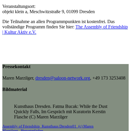
Veranstaltungsort:
objekt klein a, Meschwitzstraße 9, 01099 Dresden
Die Teilnahme an allen Programmpunkten ist kostenfrei. Das
vollständige Programm finden Sie hier:
The Assembly of Friendship
| Kultur Aktiv e.V.
Pressekontakt
Maren Marzilger,
dresden@saloon-network.org
, +49 173 3253408
Bildmaterial
Kunsthaus Dresden. Fatma Bucak: While the Dust
Quickly Falls, Im Gespräch mit Kuratorin Kerstin
Flasche (C) Maren Marzilger
Assembly of Friendship_Kunsthaus Dresden01_(c) Maren
Marzilger
Herunterladen