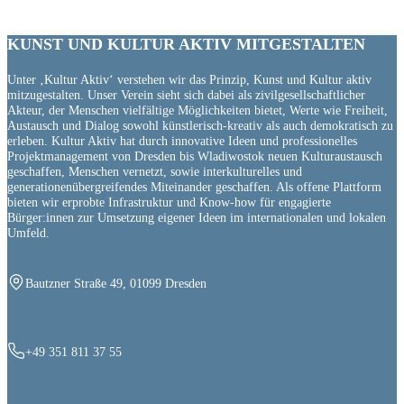
KUNST UND
KULTUR AKTIV
MITGESTALTEN
Unter ‚Kultur Aktiv‘ verstehen wir das Prinzip, Kunst und Kultur aktiv
mitzugestalten. Unser Verein sieht sich dabei als zivilgesellschaftlicher
Akteur, der Menschen vielfältige Möglichkeiten bietet, Werte wie Freiheit,
Austausch und Dialog sowohl künstlerisch-kreativ als auch demokratisch zu
erleben. Kultur Aktiv hat durch innovative Ideen und professionelles
Projektmanagement von Dresden bis Wladiwostok neuen Kulturaustausch
geschaffen, Menschen vernetzt, sowie interkulturelles und
generationenübergreifendes Miteinander geschaffen. Als offene Plattform
bieten wir erprobte Infrastruktur und Know-how für engagierte
Bürger:innen zur Umsetzung eigener Ideen im internationalen und lokalen
Umfeld.
Bautzner Straße 49, 01099 Dresden
+49 351 811 37 55