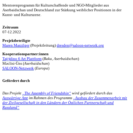
Mentorenprogramm für Kulturschaffende und NGO-Mitglieder aus
Aserbaidschan und Deutschland zur Stärkung weiblicher Positionen in der
Kunst- und Kulturszene.
Zeitraum
07-12.2022
Projektbeteiligte
Maren Marzilger
(Projektleitung)
dresden@saloon-network.org
Kooperationspartner:innen
Ta(r)dino 6 Art Plattform
(
Baku, Aserbaidschan
)
Məclisi-Üns (
Aserbaidschan
)
SALOON-Netzwerk
(
Europa
)
Gefördert durch
Das Projekt
„The Assembly of Friendship“
wird gefördert durch das
Auswärtige Amt
im Rahmen des Programms
„Ausbau der Zusammenarbeit mit
der Zivilgesellschaft in den Ländern der Östlichen Partnerschaft und
Russland“