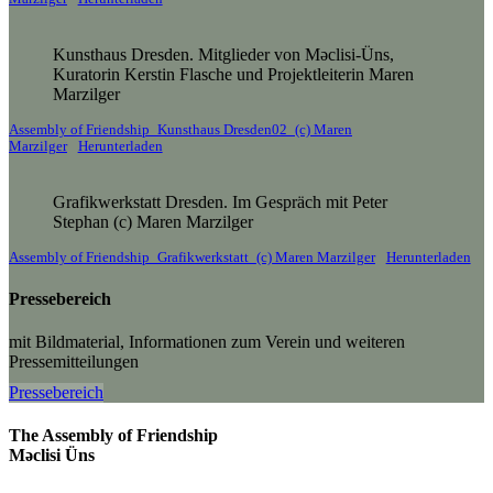
Kunsthaus Dresden. Mitglieder von Məclisi-Üns,
Kuratorin Kerstin Flasche und Projektleiterin Maren
Marzilger
Assembly of Friendship_Kunsthaus Dresden02_(c) Maren
Marzilger
Herunterladen
Grafikwerkstatt Dresden. Im Gespräch mit Peter
Stephan (c) Maren Marzilger
Assembly of Friendship_Grafikwerkstatt_(c) Maren Marzilger
Herunterladen
Pressebereich
mit Bildmaterial, Informationen zum Verein und weiteren
Pressemitteilungen
Pressebereich
The Assembly of Friendship
Məclisi Üns