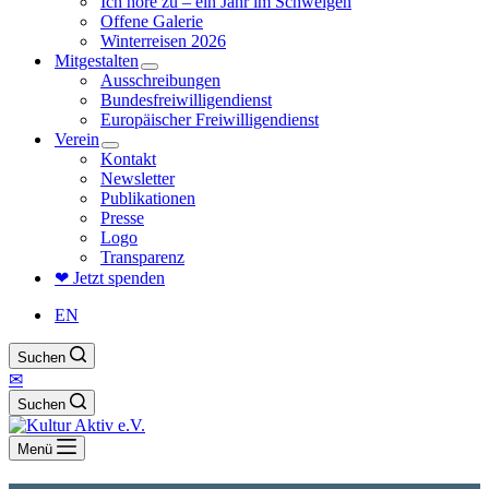
Ich höre zu – ein Jahr im Schweigen
Offene Galerie
Winterreisen 2026
Mitgestalten
Ausschreibungen
Bundesfreiwilligendienst
Europäischer Freiwilligendienst
Verein
Kontakt
Newsletter
Publikationen
Presse
Logo
Transparenz
❤ Jetzt spenden
EN
Suchen
✉
Suchen
Menü