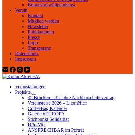
Bundesfreiwilligendienst
Verein
Kontakt
Mitglied werden
Newsletter
Publikationen
Presse
Logo
Transparenz
Datenschutz
Impressum
Veranstaltungen
Projekte
35 Brücken – 35 Jahre Nachbarschaftsvertrag
Vereinsreise 2026 – Litoměřice
CoffeeBag Kalender
Galerie nEUROPA
Stichpunkt Solidarität
Đức-Việt
ANSPRECHBAR im Porträt