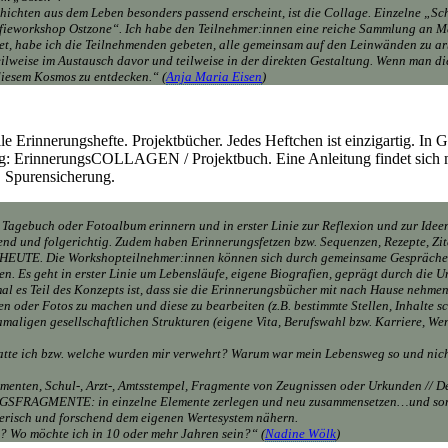
eschichten aus dem Leben besonders passend erscheint, ist die Collage. Einzelne 
fieworkshop Ostzone“. Ich habe den Teilnehmer:innen eine reiche Sammlung an Mat
, habe ich die Teilnehmenden gebeten, alle gemeinsam auf den Leinwänden zu ar
teilweise im Austausch davor und teilweise in der direkten Gestaltung. Wenn man 
 diesem Kosmos zu entdecken.“ (
Anja Maria Eisen
)
e Erinnerungshefte. Projektbücher. Jedes Heftchen ist einzigartig. In G
ung: ErinnerungsCOLLAGEN / Projektbuch. Eine Anleitung findet sich mi
t. Spurensicherung.
h, Tagebuch oder Fotoalbum erinnern und in erster Linie zur Reflexion und zur Id
end und folgerichtig. Zudem haben Erinnerungsfetzen bzw. Sequenzen, Rezepte, Zit
 HEUTE. Die Workshopteilnehmer:innen können sich durch gemeinsame Gespräche
en. Es geht in erster Linie um Lebensläufe, eigene Biografien, geprägt durch die U
 es Teil des Konzepts ist, dass sie die Erinnerungsbücher mit nach Hause nehmen k
oder Fotos zu machen und diese zu bearbeiten (z.B. bestimmte Stellen, Inhalte s
maligen gesellschaftlichen Strukturen (eigene Vita, Berufswahl bzw. Karriere, We
 hatte ich bzw. welche wurden mir verwehrt? Warum war mein Lebensweg so und nic
nten, Schul-, Arzt-, Amtsstempel, Fragmente von Zeugnissen oder Urkunden // Details
FRAGMENTE: in einzelne Elemente zerlegen und neu zusammensetzen…und somit
elerisch und forschend dem eigenen Wertesystem nähern.
n? Wo möchte ich in 10 oder mehr Jahren sein?“ (
Nadine Wölk
)