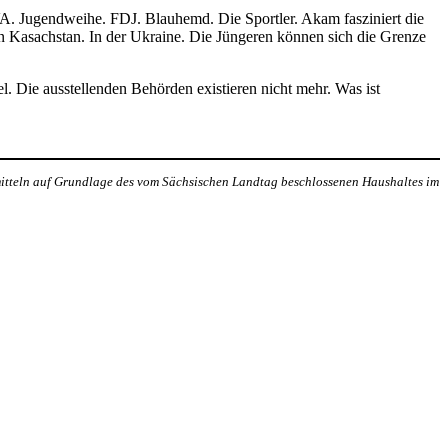
. Jugendweihe. FDJ. Blauhemd. Die Sportler. Akam fasziniert die
n Kasachstan. In der Ukraine. Die Jüngeren können sich die Grenze
. Die ausstellenden Behörden existieren nicht mehr. Was ist
mitteln auf Grundlage des vom Sächsischen Landtag beschlossenen Haushaltes im
er Akteur, der Menschen vielfältige Möglichkeiten bietet, Werte wie
d professionelles Projektmanagement von Dresden bis Wladiwostok
ffene Plattform bieten wir erprobte Infrastruktur und Know-how für