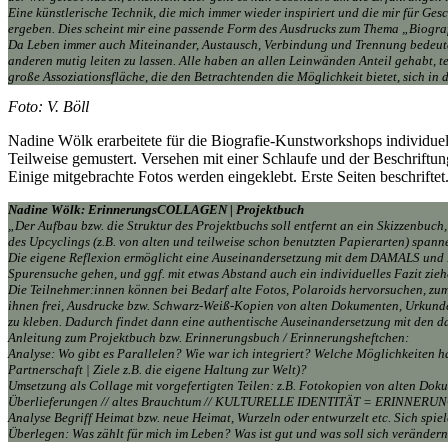
Eine künstlerische Technik, die mich immer wieder inspiriert und die mir für G
ergeben. Dies scheint mir eine passende Form des Ausdrucks zum Thema „Biogra
Da Leben immer auch Miteinander, Austausch, Verbindung und Trennung bedeutet
anderen mutig leiten zu lassen. Alle haben an allen Leinwänden Anteil gehabt, 
große Assoziationsfläche, die den Betrachtenden die Möglichkeit bietet, sich in
Foto: V. Böll
Nadine Wölk erarbeitete für die Biografie-Kunstworkshops individuell
Teilweise gemustert. Versehen mit einer Schlaufe und der Beschrift
Einige mitgebrachte Fotos werden eingeklebt. Erste Seiten beschrifte
Nadine Wölk: ErinnerungsCOLLAGEN | Projektbuch
„Der Aufbau bzw. die Struktur des Projektbuchs soll entfernt an ein Skizzenbuc
des Upcyclings (z.B. von alten und teilweise schon benutzten Papierarten) spann
Die eigene Reflexion ermöglicht eine Auseinandersetzung mit dem DAMALS und
Spurensuche gehen, und ggf. mit etwas Abstand auch ein individuelles Fazit zieh
Die Teilnehmer:innen können bei Bedarf alte Fotos, Polaroids hervorsuchen, zumal
ihnen frei, Ausdrucke bzw. Schwarz-Weiß-Kopien von alten Dokumenten, Urkunden 
zu kleben. Dadurch findet dann eine authentische Auseinandersetzung mit den da
Anleitung zum Projektbuch bzw. Erinnerungsbuch / Erinnerungsheftchen:
Analyse: Wo gibt es Parallelen? Wie war ich integriert? Welche Möglichkeiten
Partnerschaft | Ziele z.B. die eigene Haltung zur Welt)?
Umsetzung als Collage mit vorgefertigten Teilen: z.B. Fotokopien von alten Dokume
Überlieferungen // altes Brauchtum // KULTURELLE IDENTITÄT = ERINNERUNGS
Analyse Begriff Heimat bzw. neue Heimat, Wurzeln oder entwurzelt etc. Sich spi
Überlegen: Was zählt für mich im Leben? Was ist gut und was soll sich veränder