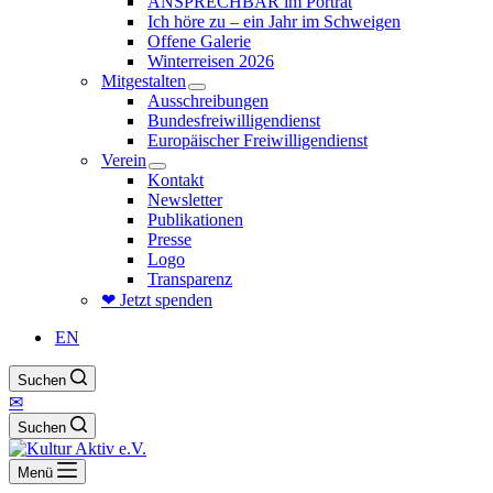
ANSPRECHBAR im Porträt
Ich höre zu – ein Jahr im Schweigen
Offene Galerie
Winterreisen 2026
Mitgestalten
Ausschreibungen
Bundesfreiwilligendienst
Europäischer Freiwilligendienst
Verein
Kontakt
Newsletter
Publikationen
Presse
Logo
Transparenz
❤ Jetzt spenden
EN
Suchen
✉
Suchen
Menü