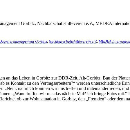
management Gorbitz, Nachbarschaftshilfeverein e.V., MEDEA Internatio
Quartiersmanagement Gorbitz
,
Nachbarschaftshilfeverein e.V.
,
MEDEA Internation
rungen an das Leben in Gorbitz zur DDR-Zeit. Alt-Gorbitz. Bau der Plat
 es Kontakt zu den Vertragsarbeitern?“ werden unterschiedliche Erin
 „Nein, natürlich konnten wir uns treffen und miteinander reden, und 
können. „Wann treffen wir uns das nächste Mal? Ich bringe Fotos mit.“ 
 Berichte, ob zur Wohnsituation in Gorbitz, den „Fremden“ oder dem n