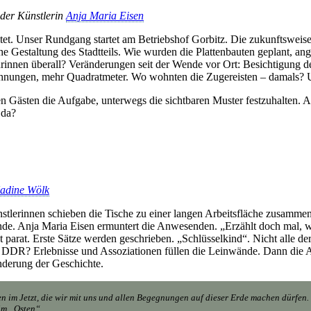
 der Künstlerin
Anja Maria Eisen
eitet. Unser Rundgang startet am Betriebshof Gorbitz. Die zukunftswei
che Gestaltung des Stadtteils. Wie wurden die Plattenbauten geplant, ang
rinnen überall? Veränderungen seit der Wende vor Ort: Besichtigung d
hnungen, mehr Quadratmeter. Wo wohnten die Zugereisten – damals?
n Gästen die Aufgabe, unterwegs die sichtbaren Muster festzuhalten. Au
 da?
adine Wölk
nstlerinnen schieben die Tische zu einer langen Arbeitsfläche zusamm
e. Anja Maria Eisen ermuntert die Anwesenden. „Erzählt doch mal, wi
 liegt parat. Erste Sätze werden geschrieben. „Schlüsselkind“. Nicht all
DDR? Erlebnisse und Assoziationen füllen die Leinwände. Dann die A
nderung der Geschichte.
n im Jetzt, die wir mit uns und allen Begegnungen auf dieser Erde machen dürfen. 
im „Osten“.