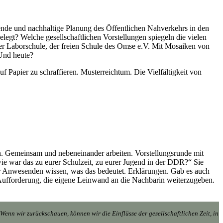
sende und nachhaltige Planung des Öffentlichen Nahverkehrs in den
elegt? Welche gesellschaftlichen Vorstellungen spiegeln die vielen
er Laborschule, der freien Schule des Omse e.V. Mit Mosaiken von
 Und heute?
f Papier zu schraffieren. Musterreichtum. Die Vielfältigkeit von
en. Gemeinsam und nebeneinander arbeiten. Vorstellungsrunde mit
e war das zu eurer Schulzeit, zu eurer Jugend in der DDR?“ Sie
e der Anwesenden wissen, was das bedeutet. Erklärungen. Gab es auch
ufforderung, die eigene Leinwand an die Nachbarin weiterzugeben.
Wenn wir zurückschauen, können wir die Einflüsse der gesellschaftlichen Zeit, in