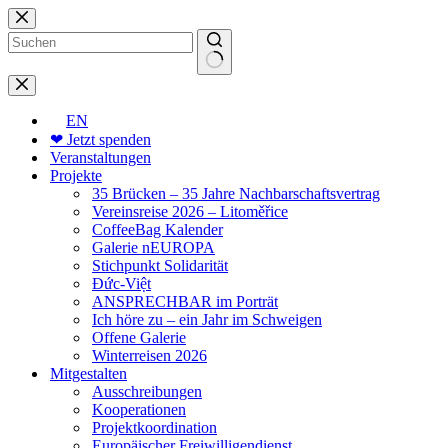
Zum
Inhalt
springen
Keine
Ergebnisse
EN
❤ Jetzt spenden
Veranstaltungen
Projekte
35 Brücken – 35 Jahre Nachbarschaftsvertrag
Vereinsreise 2026 – Litoměřice
CoffeeBag Kalender
Galerie nEUROPA
Stichpunkt Solidarität
Đức-Việt
ANSPRECHBAR im Porträt
Ich höre zu – ein Jahr im Schweigen
Offene Galerie
Winterreisen 2026
Mitgestalten
Ausschreibungen
Kooperationen
Projektkoordination
Europäischer Freiwilligendienst