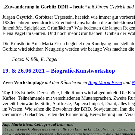
„Zuwanderung in Gorbitz DDR – heute“
mit Jürgen Czytrich und
Jürgen Czytrich, Gorbitzer Urgestein, hat sich wie immer gut vorber
1980er Jahren beeindruckt. Er erläutert anschaulich die architektonis
Innenhöfe, Spielplätze, Grünflächen? Was bedeuten die langen Regen
Elena Pagel im Garten. Und noch mehr Grünflächen. Umbau der Wo
Die Künstlerin Anja Maria Eisen begleitet den Rundgang und stellt de
Gorbitz wird sichtbar. Neugierig werden wir beäugt: Was machen die
Fotos: V. Böll, E. Pagel
19. & 26.06.2021 – Biografie-Kunstworkshop
Zwei Workshoptage
mit den Künstlerinnen
Anja Maria Eisen
und
N
Tag 1
Es ist heiß. Der schöne, helle Raum wird abgedunkelt. Die Kü
Kaffee. Teilnehmende mit verschiedenen Muttersprachen. Zweite Rund
verteilt Leinwände. Stifte, Stoffreste, Papierschnipsel, Draht, alles
im Westen. Wie sahen die Bewohner der BRD, Sowjetunion, Iran die 
Gemurmel. Gelächter. Teilen der Erinnerung, Bereicherung und Verä
Anja Maria Eisen: Collagen auf Leinwand
„Leben ist eine Collage aus einer Fülle von Eindrücken, Erfahrungen, Erlebnisse
der wir gelebt haben, erkennen. Hier geht es nun besonders um die Erfahrungen 