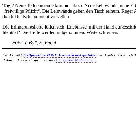
Tag 2
Neue Teilnehmende kommen dazu. Neue Leinwände, neue Erinne
„freiwillige Pflicht“. Die Leinwände gehen den Tisch reihum. Reger
durch Deutschland nicht vorstellen.
Die Erinnerungshefte füllen sich. Erlebnisse, mit der Hand aufgeschr
Identität? Die Hefte werden mitgenommen. Weiterschreiben.
Foto: V. Böll
,
E. Pagel
Das Projekt
Treffpunkt ostZONE. Erinnern und gestalten
wird gefördert durch 
Rahmen des Landesprogrammes
Integrative Maßnahmen
.
KUNST UND
KULTUR AKTIV
MITG
Unter ‚Kultur Aktiv‘ verstehen wir das Prinzip, Kunst und Kultur aktiv
Freiheit, Austausch und Dialog sowohl künstlerisch-kreativ als auch
neuen Kulturaustausch geschaffen, Menschen vernetzt, sowie interkul
engagierte Bürger:innen zur Umsetzung eigener Ideen im internation
Bautzner Straße 49, 01099 Dresden