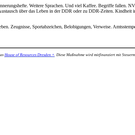
rungshefte. Weitere Sprachen. Und viel Kaffee. Begriffe fallen. NVA
 Austausch über das Leben in der DDR oder zu DDR-Zeiten. Kindheit i
ieben. Zeugnisse, Sportabzeichen, Belobigungen, Verweise. Amtsstempel
das
House of Resources Dresden +
. Diese Maßnahme wird mitfinanziert mit Steuer
ESTALTEN
 mitzugestalten. Unser Verein sieht sich dabei als zivilgesellschaftlich
 demokratisch zu erleben. Kultur Aktiv hat durch innovative Ideen un
turelles und generationenübergreifendes Miteinander geschaffen. Als o
alen und lokalen Umfeld.