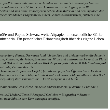
„Schnipsel“ können miteinander verbunden werden und ein stimmiges Ganzes
erial aus meinem Atelier sowie Leinwände zur Verfügung gestellt.
beiten und sich dabei vom eigenen Leben, dem Material und den Impulsen der
diese entstandenen Fragmente zu einem Ganzen zusammenzieht, entsteht eine
röße und Papier. Schwarz-weiß. Altpapier, unterschiedliche Stärke.
ttendrin. Ein persönliches Erinnerungsheft über das eigene Leben.
eensammlung dienen. Deswegen fand ich die Idee und gleichermaßen die Ästhetik
ate, Konzepte, Merksätze, Erkenntnisse, Witze und philosophische Ansätze Platz.
 und Diskussionen während des Workshops so gezielt dem DAMALS nähern, auf
mstände, Zwänge ihrer Zeit.
önnen, in ihr privates Umfeld, fernab von jeglicher Öffentlichkeit. Es steht
chwärzen oder den richtigen Kontext wählen), sowie schlussendlich in das Buch
ndepunkte) statt. Erkenntnisse + Fazit = eigene IDENTITÄT.
ht anders bzw. was würde ich heute anders machen? (Familie + Freunde +
 // Lieder // Texte // Rezepte // Gedichte // Biografien // Zitate //
 neue Inhalte bzw. Kernaussagen schaffen.