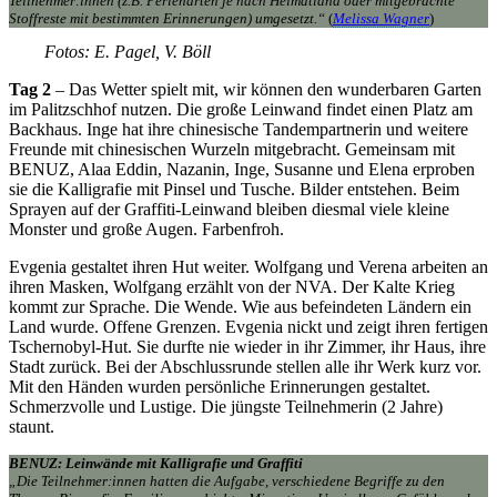
Teilnehmer:innen (z.B. Perlenarten je nach Heimatland oder mitgebrachte
Stoffreste mit bestimmten Erinnerungen) umgesetzt.“
(
Melissa Wagner
)
Fotos: E. Pagel, V. Böll
Tag 2
– Das Wetter spielt mit, wir können den wunderbaren Garten
im Palitzschhof nutzen. Die große Leinwand findet einen Platz am
Backhaus. Inge hat ihre chinesische Tandempartnerin und weitere
Freunde mit chinesischen Wurzeln mitgebracht. Gemeinsam mit
BENUZ, Alaa Eddin, Nazanin, Inge, Susanne und Elena erproben
sie die Kalligrafie mit Pinsel und Tusche. Bilder entstehen. Beim
Sprayen auf der Graffiti-Leinwand bleiben diesmal viele kleine
Monster und große Augen. Farbenfroh.
Evgenia gestaltet ihren Hut weiter. Wolfgang und Verena arbeiten an
ihren Masken, Wolfgang erzählt von der NVA. Der Kalte Krieg
kommt zur Sprache. Die Wende. Wie aus befeindeten Ländern ein
Land wurde. Offene Grenzen. Evgenia nickt und zeigt ihren fertigen
Tschernobyl-Hut. Sie durfte nie wieder in ihr Zimmer, ihr Haus, ihre
Stadt zurück. Bei der Abschlussrunde stellen alle ihr Werk kurz vor.
Mit den Händen wurden persönliche Erinnerungen gestaltet.
Schmerzvolle und Lustige. Die jüngste Teilnehmerin (2 Jahre)
staunt.
BENUZ: Leinwände mit Kalligrafie und Graffiti
„Die Teilnehmer:innen hatten die Aufgabe, verschiedene Begriffe zu den