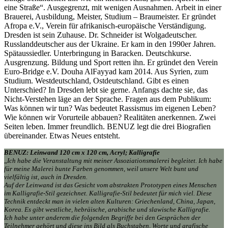
eine Straße“. Ausgegrenzt, mit wenigen Ausnahmen. Arbeit in einer
Brauerei, Ausbildung, Meister, Studium – Braumeister. Er gründet
Afropa e.V., Verein für afrikanisch-europäische Verständigung.
Dresden ist sein Zuhause. Dr. Schneider ist Wolgadeutscher.
Russlanddeutscher aus der Ukraine. Er kam in den 1990er Jahren.
Spätaussiedler. Unterbringung in Baracken. Deutschkurse.
Ausgrenzung. Bildung und Sport retten ihn. Er gründet den Verein
Euro-Bridge e.V. Douha AlFayyad kam 2014. Aus Syrien, zum
Studium. Westdeutschland, Ostdeutschland. Gibt es einen
Unterschied? In Dresden lebt sie gerne. Anfangs dachte sie, das
Nicht-Verstehen läge an der Sprache. Fragen aus dem Publikum:
Was können wir tun? Was bedeutet Rassismus im eigenen Leben?
Wie können wir Vorurteile abbauen? Realitäten anerkennen. Zwei
Seiten leben. Immer freundlich. BENUZ legt die drei Biografien
übereinander. Etwas Neues entsteht.
BENUZ: Leinwand 120 cm x 120 cm, Acryl; Kalligrafie
„
Ich habe die Veranstaltung mit meiner Assoziationsmalerei begleitet. Ich habe
für meine Malerei bunte Farben genommen, weil unsere Welt bunt und
vielfältig ist, auch in Dresden.
Auf der Leinwand ist das Gesicht vom abstrakten Prototypen eines Menschen
im Kalligrafie-Stil gezeichnet. Kalligrafie-Stil bedeutet für mich viel. Diese
Technik entdeckt man in vielen alten Kulturen: Griechenland, China, Japan,
Korea. Es gibt westliche, hebräische, arabische und slawische Kalligrafie.
Ich habe unter anderem die folgenden Begriffe bei den Gesprächen der
Teilnehmer gehört und diese ins Bild als Buchstaben, Worte und grafische