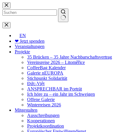
Zum
Inhalt
springen
Keine
Ergebnisse
EN
❤ Jetzt spenden
Veranstaltungen
Projekte
35 Brücken – 35 Jahre Nachbarschaftsvertrag
Vereinsreise 2026 – Litoměřice
CoffeeBag Kalender
Galerie nEUROPA
Stichpunkt Solidarität
Đức-Việt
ANSPRECHBAR im Porträt
Ich höre zu – ein Jahr im Schweigen
Offene Galerie
Winterreisen 2026
Mitgestalten
Ausschreibungen
Kooperationen
Projektkoordination
Europäischer Freiwilligendienst