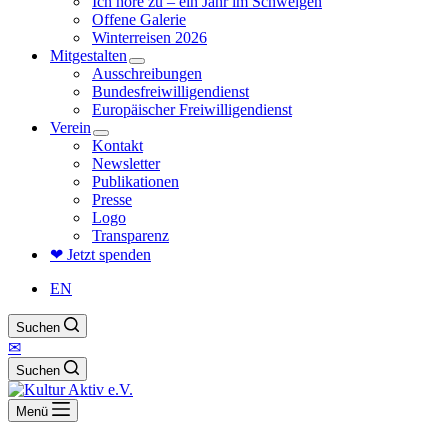
Ich höre zu – ein Jahr im Schweigen
Offene Galerie
Winterreisen 2026
Mitgestalten
Ausschreibungen
Bundesfreiwilligendienst
Europäischer Freiwilligendienst
Verein
Kontakt
Newsletter
Publikationen
Presse
Logo
Transparenz
❤ Jetzt spenden
EN
Suchen
✉
Suchen
Menü