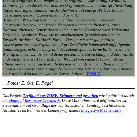
Themen Biografie, Familiengeschichte, Migration, Umsiedlung, Gefühle und
Erinnerungen an die Heimat in ihren Originalsprachen im Kalligrafie-Stil auf
Papier zu bringen. Danach wurden die Worte auf eine große Oberfläche
übertragen: gesprüht, gezeichnet und gemalt.
Beim ersten Workshop war ich von der Zahl der Besucher:innen sehr
überrascht: immer wieder kamen Menschen unterschiedlicher Kulturen,
Nationalitäten und Generationen und mit großer Freude wurden Malen und
Sprühen ausprobiert. Es wurde in verschiedenen Sprachen gezeichnet:
Russisch, Arabisch, Kurdisch, Farsi… Das hat mir sehr gut gefallen.
Unsere gemeinsamen Ergebnisse auf großer Fläche haben mich auf folgende
Gedanken gebracht: Im Labyrinth des Lebens spielt es keine Rolle, wo du bist.
Wichtig und transzendent sind deine persönliche Entwicklung und das, was du
anderen hinterlässt. Die drastischen Wechsel von einem Ort zum anderen
öffnen Wunden, aber auch Möglichkeiten. Am Ende ist man allein und geht
durch dieses Leben. Unsere Aufgabe im Hier und Jetzt ist es, daran zu arbeiten,
ein festes Gesicht und ein wahres Herz zu haben.
“ (
BENUZ
)
Fotos: E. Ort, E. Pagel
Das Projekt
Treffpunkt ostZONE. Erinnern und gestalten
wird gefördert durch
das
House of Resources Dresden +
. Diese Maßnahme wird mitfinanziert mit
Steuermitteln auf Grundlage des vom Sächsischen Landtag beschlossenen
Haushaltes im Rahmen des Landesprogrammes
Integrative Maßnahmen
.
KUNST UND
KULTUR AKTIV
MITGESTALTEN
Unter ‚Kultur Aktiv‘ verstehen wir das Prinzip, Kunst und Kultur aktiv