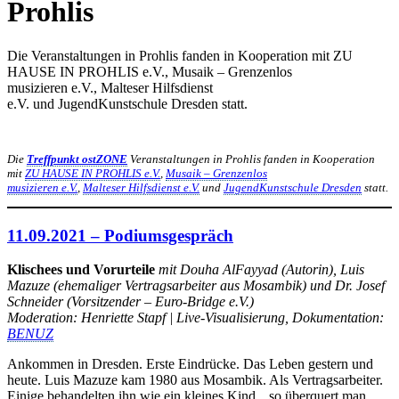
Prohlis
Die Veranstaltungen in Prohlis fanden in Kooperation mit ZU
HAUSE IN PROHLIS e.V., Musaik – Grenzenlos
musizieren e.V., Malteser Hilfsdienst
e.V. und JugendKunstschule Dresden statt.
Die
Treffpunkt ostZONE
Veranstaltungen in Prohlis fanden in Kooperation
mit
ZU HAUSE IN PROHLIS e.V.
,
Musaik – Grenzenlos
musizieren e.V.
,
Malteser Hilfsdienst e.V.
und
JugendKunstschule Dresden
statt.
11.09.2021 – Podiumsgespräch
Klischees und Vorurteile
mit Douha AlFayyad (Autorin), Luis
Mazuze (ehemaliger Vertragsarbeiter aus Mosambik) und Dr. Josef
Schneider (Vorsitzender – Euro-Bridge e.V.)
Moderation: Henriette Stapf | Live-Visualisierung, Dokumentation:
BENUZ
Ankommen in Dresden. Erste Eindrücke. Das Leben gestern und
heute. Luis Mazuze kam 1980 aus Mosambik. Als Vertragsarbeiter.
Einige behandelten ihn wie ein kleines Kind, „so überquert man