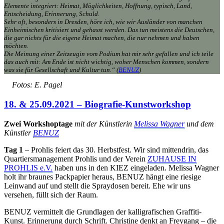
Elemente integriert: Heimat, Möglichkeiten, Hoffnung, typisch, Land,
Entscheidung, Erinnerung, Schuld.
Sehr oft, besonders in Dresden, höre ich, wie wir Ausländer von manchen
Einheimischen kritisiert und gehasst werden. Das tun meistens die Deutschen,
die gar nichts für die eigene Heimat machen, die nur nehmen und haben
möchten.
Die Meinung einer Zeitzeugin vom Podium hat mir sehr gefallen und ich teile
das auch mit: Am Ende ist nicht wichtig, woher Menschen kommen, sondern
was sie für Gesellschaft und Kultur tun.“ (
BENUZ
)
Fotos: E. Pagel
18. & 25.09.2021 – Biografie-Kunstworkshop
Zwei Workshoptage
mit der Künstlerin
Melissa Wagner
und dem
Künstler
BENUZ
Tag 1
– Prohlis feiert das 30. Herbstfest. Wir sind mittendrin, das
Quartiersmanagement Prohlis und der Verein
ZUHAUSE IN
PROHLIS e.V.
haben uns in den KIEZ eingeladen. Melissa Wagner
holt ihr braunes Packpapier heraus, BENUZ hängt eine riesige
Leinwand auf und stellt die Spraydosen bereit. Ehe wir uns
versehen, füllt sich der Raum.
BENUZ vermittelt die Grundlagen der kalligrafischen Graffiti-
Kunst. Erinnerung durch Schrift. Christine denkt an Freygang – die