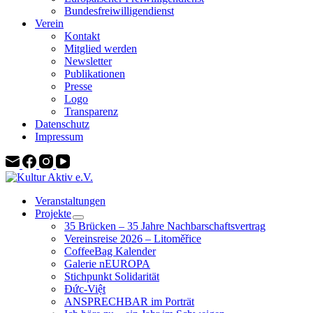
Bundesfreiwilligendienst
Verein
Kontakt
Mitglied werden
Newsletter
Publikationen
Presse
Logo
Transparenz
Datenschutz
Impressum
Veranstaltungen
Projekte
35 Brücken – 35 Jahre Nachbarschaftsvertrag
Vereinsreise 2026 – Litoměřice
CoffeeBag Kalender
Galerie nEUROPA
Stichpunkt Solidarität
Đức-Việt
ANSPRECHBAR im Porträt