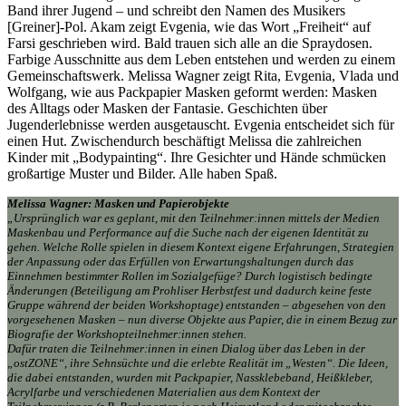
Band ihrer Jugend – und schreibt den Namen des Musikers
[Greiner]-Pol. Akam zeigt Evgenia, wie das Wort „Freiheit“ auf
Farsi geschrieben wird. Bald trauen sich alle an die Spraydosen.
Farbige Ausschnitte aus dem Leben entstehen und werden zu einem
Gemeinschaftswerk. Melissa Wagner zeigt Rita, Evgenia, Vlada und
Wolfgang, wie aus Packpapier Masken geformt werden: Masken
des Alltags oder Masken der Fantasie. Geschichten über
Jugenderlebnisse werden ausgetauscht. Evgenia entscheidet sich für
einen Hut. Zwischendurch beschäftigt Melissa die zahlreichen
Kinder mit „Bodypainting“. Ihre Gesichter und Hände schmücken
großartige Muster und Bilder. Alle haben Spaß.
Melissa Wagner: Masken und Papierobjekte
„Ursprünglich war es geplant, mit den Teilnehmer:innen mittels der Medien
Maskenbau und Performance auf die Suche nach der eigenen Identität zu
gehen. Welche Rolle spielen in diesem Kontext eigene Erfahrungen, Strategien
der Anpassung oder das Erfüllen von Erwartungshaltungen durch das
Einnehmen bestimmter Rollen im Sozialgefüge? Durch logistisch bedingte
Änderungen (Beteiligung am Prohliser Herbstfest und dadurch keine feste
Gruppe während der beiden Workshoptage) entstanden – abgesehen von den
vorgesehenen Masken – nun diverse Objekte aus Papier, die in einem Bezug zur
Biografie der Workshopteilnehmer:innen stehen.
Dafür traten die Teilnehmer:innen in einen Dialog über das Leben in der
„ostZONE“, ihre Sehnsüchte und die erlebte Realität im „Westen“. Die Ideen,
die dabei entstanden, wurden mit Packpapier, Nassklebeband, Heißkleber,
Acrylfarbe und verschiedenen Materialien aus dem Kontext der